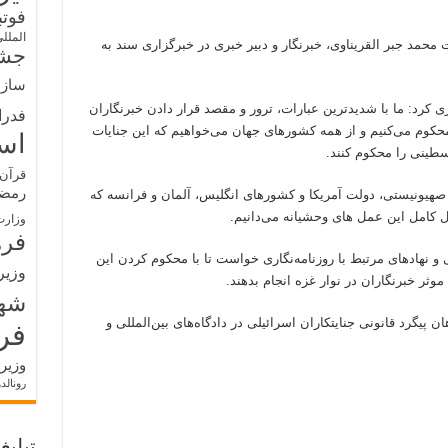
فوت
الملل
ت محمد جبر القریناوی، خبرنگار و دبیر خبری در خبرگزاری سند به
جشن
سازم
ری کرد: ما با شدیدترین عبارات، ترور و مقصد قرار دادن خبرنگاران
فدرا
کوم می‌کنیم و از همه کشورهای جهان می‌خواهیم که این جنایات
اس
لسطینی را محکوم کنند.
قرآن 
رمض
ر صهیونیستی، دولت آمریکا و کشورهای انگلیس، آلمان و فرانسه که
 کامل این عمل های وحشیانه می‌دانیم.
وزارت
فره
ی و نهادهای مرتبط با روزنامه‌نگاری خواست تا با محکوم کردن این
وزیر
ر خبرنگاران در نوار غزه انجام بدهند.
شه
پیگرد قانونی جنایتکاران اسرائیلی در دادگاه‌های بین‌المللی و
فر
وزیر
رونالد