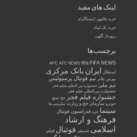
لینک های مفید
خرید فالوور اینستاگرام
خرید بک لینک
رپورتاژ آگهی
برچسب‌ها
fifa
FIFA NEWS
AFC
AFC NEWS
ایران
بانک مرکزی
استقلال
تیم فوتبال پرسپولیس
تئاتر
بورس
تیم ملی
جشنواره بین المللی فیلم فجر
جشنواره بین‌المللی فیلم فجر
جشنواره فیلم فجر
حج تمتع
سازمان حج و زیارت
خودرو
سلبریتی ها
سینما
فدراسیون فوتبال
غزه
فرهنگ و ارشاد
اسلامی
فوتبال
فیلم
فلسطین