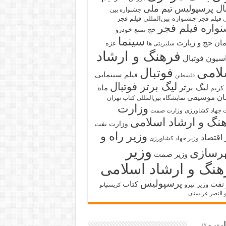
بال پرسپولیس
تیم ملی
جشنواره بین
جشنواره بین‌المللی فیلم فجر
ی فیلم فجر
واره فیلم فجر
حج تمتع
خودرو
سینما
ان حج و زیارت
غزه
سلبریتی ها
فرهنگ و ارشاد
سیون فوتبال
لامی
فوتبال
فیلم سینمایی
فلسطین
لیگ برتر فوتبال
لیگ برتر
ماه
کریم
ان
موسیقی
نمایشگاه بین‌المللی کتاب تهران
وزارت
 جهاد کشاورزی
وزارت صمت
نگ و ارشاد اسلامی
وزارت نفت
وزیر راه و
 اقتصاد
وزیر جهاد کشاورزی
وزیر
رسازی
وزیر صمت
هنگ و ارشاد اسلامی
پرسپولیس
 نفت
کتاب
وزیر نیرو
کریستیانو
و النصر عربستان