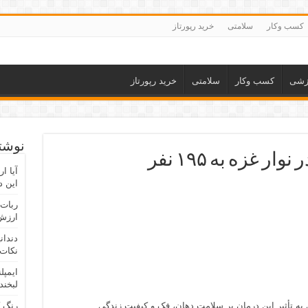
کسب وکار
سلامتی
خرید رپورتاز
زشی
کسب وکار
سلامتی
خرید رپورتاز
نوشته
شمار خبرنگاران شهید در نوار غزه به ۱۹۵ نفر
آیا ا
این د
ربات 
ارزش 
دندان
نکات 
ایمپل
لبخند
 به تأثیر این درمان بر سلامت دهان، فک و کیفیت زندگی
رنگ 