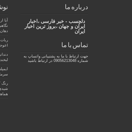
درباره ما
نوش
آیا ا
دلچسب - خبر فارسی ،اخبار
نگاهی
ایران و جهان ،بروز ترین اخبار
ایران
دهان،
ربات 
تماس با ما
اعوجا
دندان
جهت ارتباط با ما به پشتیبانی واتساپ به
لبخند 
شماره 09056213048 در ارتباط باشید
ایمپل
سرمای
رنگ ک
شیدی 
هماهن