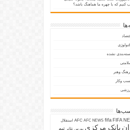
ب کنیم که با چهره ما هماهنگ باشد؟
ها
تصاد
نولوژی
ته‌بندی نشده
لامتی
هنگ وهنر
سب وکار
رزشی
ب‌ها
fifa
FIFA N
AFC
AFC NEWS
استقلال
ان
بانک مرکزی
تیم
تئاتر
بورس