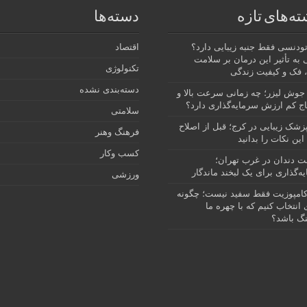
ته‌های تازه
دسته‌ها
رتودنسی فقط جنبه زیبایی دارد؟
اقتصاد
 به تأثیر این درمان بر سلامت
تکنولوژی
 فک و کیفیت زندگی
دسته‌بندی نشده
جوش لیزر؛ چه زمانی سرعت بالا و
ج کم ارزش سرمایه‌گذاری دارد؟
سلامتی
پزشک زیبایی در کرج؛ قبل از اصلاح
فرهنگ وهنر
این نکات را بدانید
کسب وکار
نت دندان در غرب تهران؛
ه‌گذاری برای یک لبخند ماندگار
ورزشی
امپوزیت فقط سفید نیست؛ چگونه
انتخاب کنیم که با چهره ما
گ باشد؟