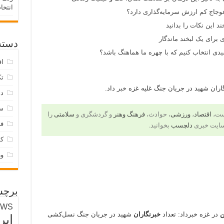
انتخا
وجاج کم ارزش سرمایه‌گذاری دارد؟
د این نکات را بدانید
 برای یک لبخند ماندگار
دسته‌
ی انتخاب کنیم که با چهره ما هماهنگ باشد؟
اق
تک
اران شهید در جریان جنگ غلیه غزه
خبر
داد.
دس
س
است،
اقتصاد
،
ورزشی
، حوادث،
فرهنگ وهنر
و گردشگری و
سلامتی
را
فر
سایت خبری
دلچسب
بخوانید.
ک
و
برچس
EWS
ن
در غزه خبرداد: تعداد
خبرنگاران
شهید در جریان جنگ نسل‌کشی
ایر