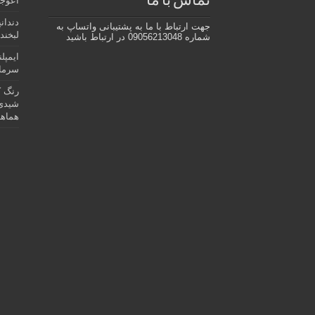
تماس با ما
اعوجا
دندان
جهت ارتباط با ما به پشتیبانی واتساپ به
لبخند 
شماره 09056213048 در ارتباط باشید
ایمپل
سرمای
رنگ ک
شیدی 
هماهن