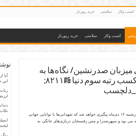
کسب وکار
سلامتی
خرید رپورتاز
زشی
کسب وکار
سلامتی
خرید رپورتاز
نوشته
 میزبان صدرنشین/ نگاه‌ها به
آیا ا
کارکرد فولادی‌ها بعد از کسب رتبه سوم دنیا &#۸۲۱۱;
این د
ن_دلچسب
ربات 
ارزش 
دندان
نکات 
هفته شانزدهم لیگ برتر مردان در حالی روز چهارشنبه ۱۲ دی‌ماه پیگیری خواهد شد که شهدابی‌ها با توانایی جهانی
ایمپل
 می بود و سپهرصدرا و مس رفسنجان دربازی‌های خانگی به
لبخند
رنگ 