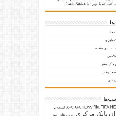
ب کنیم که با چهره ما هماهنگ باشد؟
ها
تصاد
نولوژی
ته‌بندی نشده
لامتی
هنگ وهنر
سب وکار
رزشی
ب‌ها
fifa
FIFA N
AFC
AFC NEWS
استقلال
ان
بانک مرکزی
تیم
تئاتر
بورس