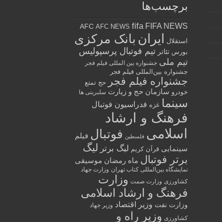
برچسب‌ها
fifa
FIFA NEWS
AFC
AFC NEWS
ایران
بانک مرکزی
استقلال
تیم فوتبال پرسپولیس
تئاتر
بورس
تیم ملی
جشنواره بین المللی فیلم فجر
جشنواره بین‌المللی فیلم فجر
جشنواره فیلم فجر
حج تمتع
سازمان حج و زیارت
خودرو
سلبریتی ها
سینما
فدراسیون فوتبال
غزه
فرهنگ و ارشاد
اسلامی
فوتبال
فیلم
فلسطین
لیگ
لیگ برتر
سینمایی
قرآن کریم
برتر فوتبال
ماه رمضان
موسیقی
نمایشگاه بین‌المللی کتاب تهران
وزارت جهاد
وزارت
کشاورزی
وزارت صمت
فرهنگ و ارشاد اسلامی
وزیر اقتصاد
وزارت نفت
وزیر جهاد
وزیر راه و
کشاورزی