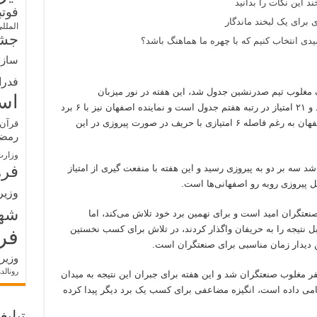
د این نکات را بدانید
فوت
 برای یک لبخند ماندگار
الملل
جشن
ی انتخاب کنیم که با چهره ما هماهنگ باشد؟
سازم
فدرا
ک مغلوب تیم صدرنشین جدول شد، این هفته در نور میزبان
اس
گیتی‌پسند اصفهان است. مهرگان اکنون با ۶ برد و ۲۱ امتیاز در رتبه هفتم جدول است و نماینده اصفهان نیز با ۶ برد
و ۱۵ امتیاز در جایگاه دهم قرار دارد. نماینده اصفهان به رغم فاصله ۶ امتیازی با حریف در صورت پیروزی در این
قرآن 
رمض
وزارت
فره
د سه بر دو به پیروزی رسید و این هفته با منفعت گیری از امتیاز
 پیروزی روبه رو اصفهانی‌ها است.
وزیر
شه
صنعتگران امید است و برای نهمین برد خود تلاش می‌کند، اما
ل نتیجه را به حریفان واگذار کردند، در تلاش برای کسب نخستین
فر
ن دیدار زمان مناسبی برای صنعتگران است.
وزیر
رونالد
ر مغلوب صنعتگران شد و این هفته برای جبران این نتیجه به میدان
کامی داده است، انگیزه مضاعفی برای کسب یک برد دیگر پیدا کرده