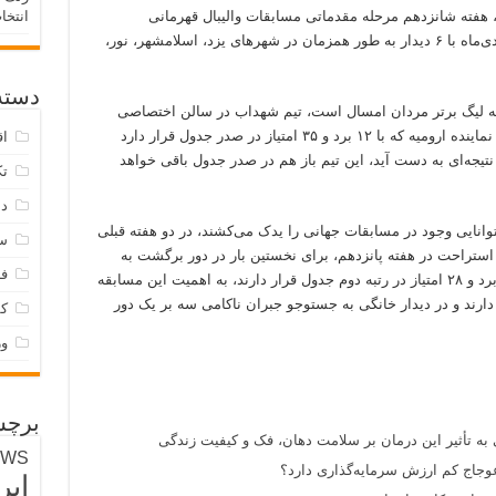
، هفته شانزدهم مرحله مقدماتی مسابقات والیبال قهرمانی
انتخا
باشگاه‌های برتر مردان ایران روز چهارشنبه ۱۲ دی‌ماه با ۶ دیدار به طور همزمان در شهر‌های یزد، اسلامشهر، نور،
دسته‌
بقه لیگ برتر مردان امسال است، تیم شهداب در سالن اختصاصی
خود در شهر یزد میزبان شهرداری ارومیه است. نماینده ارومیه که با ۱۲ برد و ۳۵ امتیاز در صدر جدول قرار دارد
اق
تیجه‌ای به دست آید، این تیم باز هم در صدر جدول باقی خواهد
تک
دس
انایی وجود در مسابقات جهانی را یدک می‌کشند، در دو هفته قبلی
س
استراحت در هفته پانزدهم، برای نخستین بار در دور برگشت به
فر
میدان می‌روال. یقینا شهدابی‌ها که اکنون با ۱۰ برد و ۲۸ امتیاز در رتبه دوم جدول قرار دارند، به اهمیت این مسابقه
 دارند و در دیدار خانگی به جستوجو جبران ناکامی سه بر یک دور
ک
و
برچس
 به تأثیر این درمان بر سلامت دهان، فک و کیفیت زندگی
EWS
وجاج کم ارزش سرمایه‌گذاری دارد؟
ایر