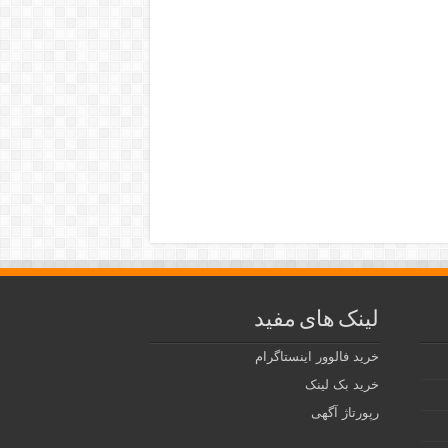
لینک های مفید
خرید فالوور اینستاگرام
خرید بک لینک
رپورتاژ آگهی