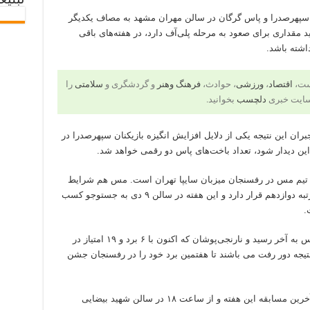
تبلیغ
ی سپهرصدرا و پاس گرگان در سالن مهران مشهد به مصاف یکدیگر
مقداری برای صعود به مرحله پلی‌آف دارد، در هفته‌های باقی
اشته باشد.
است،
اقتصاد
،
ورزشی
، حوادث،
فرهنگ وهنر
و گردشگری و
سلامتی
را
سایت خبری
دلچسب
بخوانید.
بران این نتیجه یکی از دلایل افزایش انگیزه بازیکنان سپهرصدرا در
این دیدار شود، تعداد باخت‌های پاس دو رقمی خواهد شد.
ن تیم مس در رفسنجان میزبان سایپا تهران است. مس هم شرایط
مناسبی در جدول ندارد و با سه برد ۹ امتیاز در رتبه دوازدهم قرار دارد و این هفته در سالن ۹ دی به جستوجو کسب
.
دیدار رفت دو تیم در تهران سه بر دو به سود مس به آخر رسید و نارنجی‌پوشان که اکنون با ۶ برد و ۱۹ امتیاز در
نتیجه دور رفت می باشند تا هفتمین برد خود را در رفسنجان جشن
تیم‌های طبیعت و فولاد سیرجان ایرانیان نیز در آخرین مسابقه این هفته و از ساعت ۱۸ در سالن شهید بیضایی