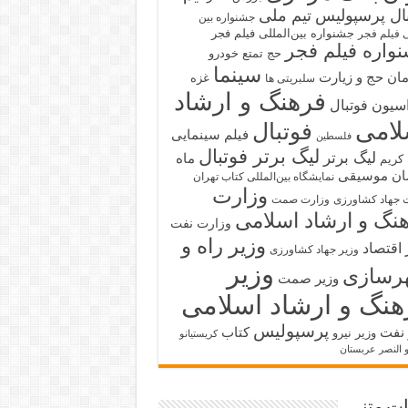
بال پرسپولیس
تیم ملی
جشنواره بین
جشنواره بین‌المللی فیلم فجر
ی فیلم فجر
واره فیلم فجر
حج تمتع
خودرو
سینما
ان حج و زیارت
غزه
سلبریتی ها
فرهنگ و ارشاد
سیون فوتبال
لامی
فوتبال
فیلم سینمایی
فلسطین
لیگ برتر فوتبال
لیگ برتر
ماه
کریم
ان
موسیقی
نمایشگاه بین‌المللی کتاب تهران
وزارت
 جهاد کشاورزی
وزارت صمت
نگ و ارشاد اسلامی
وزارت نفت
وزیر راه و
 اقتصاد
وزیر جهاد کشاورزی
وزیر
رسازی
وزیر صمت
هنگ و ارشاد اسلامی
پرسپولیس
 نفت
کتاب
وزیر نیرو
کریستیانو
و النصر عربستان