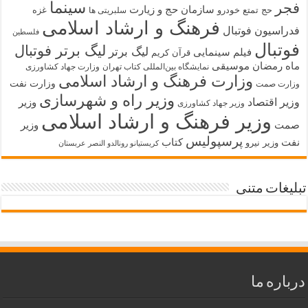
سینما
فجر
سازمان حج و زیارت
حج تمتع
خودرو
غزه
سلبریتی ها
فرهنگ و ارشاد اسلامی
فدراسیون فوتبال
فلسطین
فوتبال
لیگ برتر فوتبال
لیگ برتر
فیلم سینمایی
قرآن کریم
ماه رمضان
موسیقی
نمایشگاه بین‌المللی کتاب تهران
وزارت جهاد کشاورزی
وزارت فرهنگ و ارشاد اسلامی
وزارت نفت
وزارت صمت
وزیر راه و شهرسازی
وزیر اقتصاد
وزیر
وزیر جهاد کشاورزی
وزیر فرهنگ و ارشاد اسلامی
صمت
وزیر
پرسپولیس
نفت
کتاب
وزیر نیرو
کریستیانو رونالدو النصر عربستان
تبلیغات متنی
درباره ما