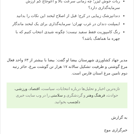
ربات جوش لیزر؛ چه زمانی سرعت بالا و اعوجاج کم ارزش
سرمایه‌گذاری دارد؟
دندانپزشک زیبایی در کرج؛ قبل از اصلاح لبخند این نکات را بدانید
ایمپلنت دندان در غرب تهران؛ سرمایه‌گذاری برای یک لبخند ماندگار
رنگ کامپوزیت فقط سفید نیست؛ چگونه شیدی انتخاب کنیم که با
چهره ما هماهنگ باشد؟
مدیر جهاد کشاورزی شهرستان بیضا او گفت: بیضا با بیشتر از ۶۳ واحد فعال
مرغ گوشتی و ظرفیت تشکیل سالانه ۱۷ هزار تن گوشت مرغ، حائز رتبه
دوم تامین مرغ استان فارس است.
تازه‌ترین اخبار و تحلیل‌ها درباره انتخابات، سیاست،
اقتصاد
،
ورزشی
،
حوادث،
فرهنگ وهنر
و گردشگری و
سلامتی
را در وب سایت خبری
دلچسب
بخوانید.
به گزارش
خبرگزاری موج