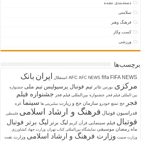
دسته‌بندی نشده
سلامتی
فرهنگ وهنر
کسب وکار
ورزشی
برچسب‌ها
ایران
بانک
fifa
FIFA NEWS
AFC
AFC NEWS
استقلال
مرکزی
تیم فوتبال پرسپولیس
تیم ملی
تئاتر
بورس
جشنواره
جشنواره فیلم
جشنواره بین‌المللی فیلم فجر
بین المللی فیلم فجر
سینما
فجر
سازمان حج و زیارت
حج تمتع
خودرو
غزه
سلبریتی ها
فرهنگ و ارشاد اسلامی
فدراسیون فوتبال
فلسطین
فوتبال
لیگ برتر فوتبال
لیگ برتر
فیلم سینمایی
قرآن کریم
ماه رمضان
موسیقی
نمایشگاه بین‌المللی کتاب تهران
وزارت جهاد کشاورزی
وزارت فرهنگ و ارشاد اسلامی
وزارت نفت
وزارت صمت