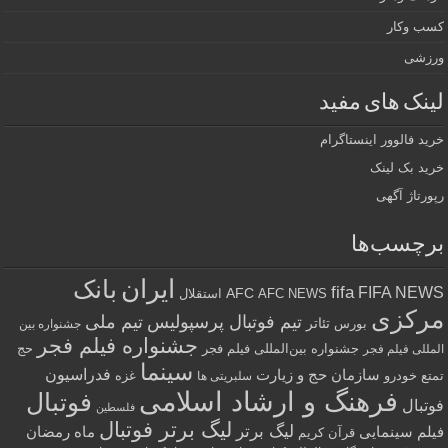
کسب وکار
ورزشی
لینک های مفید
خرید فالوور اینستاگرام
خرید بک لینک
رپورتاژ آگهی
برچسب‌ها
ایران
بانک
fifa
FIFA NEWS
AFC
AFC NEWS
استقلال
مرکزی
تیم فوتبال پرسپولیس
تیم ملی
تئاتر
بورس
جشنواره بین
جشنواره فیلم فجر
جشنواره بین‌المللی فیلم فجر
حج
المللی فیلم فجر
سینما
فدراسیون
سازمان حج و زیارت
تمتع
خودرو
غزه
سلبریتی ها
فرهنگ و ارشاد اسلامی
فوتبال
فوتبال
فلسطین
لیگ برتر فوتبال
لیگ برتر
فیلم سینمایی
ماه رمضان
قرآن کریم