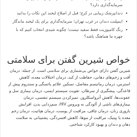
سرمایه‌گذاری دارد؟
دندانپزشک زیبایی در کرج؛ قبل از اصلاح لبخند این نکات را بدانید
ایمپلنت دندان در غرب تهران؛ سرمایه‌گذاری برای یک لبخند ماندگار
رنگ کامپوزیت فقط سفید نیست؛ چگونه شیدی انتخاب کنیم که با
چهره ما هماهنگ باشد؟
خواص شیرین گفتن برای سلامتی
شیرین گفتن دارای خواص بی‌شماری برای
سلامتی
است. از جمله: درمان
آفت و زخم‌های دهانی، حفاظت از کبد، درمان اختلالات معده، کاهش
استرس، درمان رماتیسم مفاصل، تسکین علائم یائسگی و سندروم پیش از
قاعدگی، پیشگیری از سرطان، تقویت سیستم ایمنی، درمان بیماری سل و
عفونت‌ها، کاهش آترواسکلروز، تمیزکردن سیستم تنفسی، درمان
بیماری‌های ناشی از آلودگی به ویروس HIV، سم‌زدایی بدن، افزایش
باروری زنان، درمان چاقی، مراقبت از پوست، درمان هپاتیت، درمان زخم
معده یا پپتیک، مراقبت از موها، کاهش افسردگی، پشتیبانی به سلامت
دهان و دندان و بهبود کارکرد شناختی.