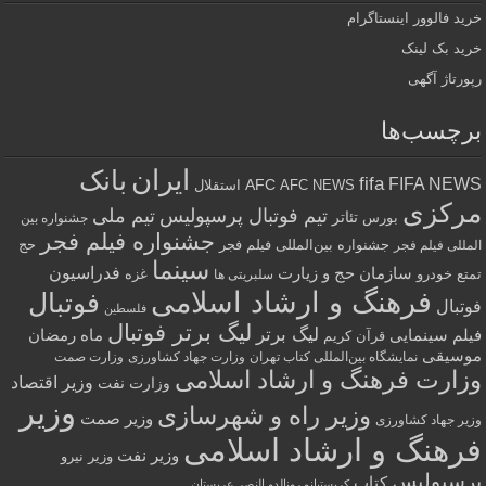
خرید فالوور اینستاگرام
خرید بک لینک
رپورتاژ آگهی
برچسب‌ها
ایران
بانک
fifa
FIFA NEWS
AFC
AFC NEWS
استقلال
مرکزی
تیم فوتبال پرسپولیس
تیم ملی
تئاتر
بورس
جشنواره بین
جشنواره فیلم فجر
جشنواره بین‌المللی فیلم فجر
حج
المللی فیلم فجر
سینما
فدراسیون
سازمان حج و زیارت
تمتع
خودرو
غزه
سلبریتی ها
فرهنگ و ارشاد اسلامی
فوتبال
فوتبال
فلسطین
لیگ برتر فوتبال
لیگ برتر
فیلم سینمایی
ماه رمضان
قرآن کریم
موسیقی
نمایشگاه بین‌المللی کتاب تهران
وزارت جهاد کشاورزی
وزارت صمت
وزارت فرهنگ و ارشاد اسلامی
وزیر اقتصاد
وزارت نفت
وزیر
وزیر راه و شهرسازی
وزیر صمت
وزیر جهاد کشاورزی
فرهنگ و ارشاد اسلامی
وزیر نفت
وزیر نیرو
پرسپولیس
کتاب
کریستیانو رونالدو النصر عربستان