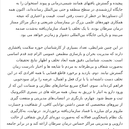
پیچیده و گسترش یافتهای همانند شیمی‌درمانی و پیوند استخوان را به
جایگاه ارزشمندی در سطح منطقه و حتی بین‌الملل رسانده‌اند، اکنون همه
آن دستاوردها در خطر از دست رفتن است. قیمت و اعتباری که نتیجه
همکاری چهره‌های علمی بزرگ در بیمارستان شریعتی و دیگر مراکز ممتاز
درمان سرطان بوده، با یک تخلف یا فساد سازمان‌یافته به‌شدت صدمه
می‌بیند و بازیابی جایگاه بین‌المللی دشوار و زمان‌بر خواهد می بود.
در این چنین شرایطی، تعداد بسیاری از کارشناسان حوزه سلامت پافشاری
دارند که مدیریت بحران و بازسازی مطمعن عمومی الزام چند قدم اساسی
است: نخست، شناسایی دقیق همه ابعاد تخلف و اظهار نتایج تحقیقات
به‌صورت شفاف و بی‌طرفانه به مردم تا شایعه ها و اخبار نادرست زمان
گسترش نیابند. دوم، بازدید و برخورد قاطع قضایی با همه افرادی که در این
تخلف دست داشته‌اند یا با ترک فعل و اهمال، عرصه را برای سودجویی
فراهم کرده‌اند. سوم، اصلاح سریع ساختارهای نظارتی و ضمانت این که از
ورود دارو به انبار تا تزریق به بیمار، همه مرحله های در بستری الکترونیک
ثبت و ضبط شود. چهارم، بازنگری در انتصاب‌های مدیریتی و منفعت گیری
از نیروهای متخصصی که ضمن داشتن توانایی کافی، از شفافیت و جسارت
ملزوم برای مبارزه با فساد سازمان‌یافته برخوردارند. درنهایت، به‌کارگیری
یک نظام پاسخگویی فعالانه که به‌صورت دوره‌ای گزارش شفافی از حالت
دارویی و مدیریتی مراکز حساس درمان سرطان اراعه کند و در برابر جامعه