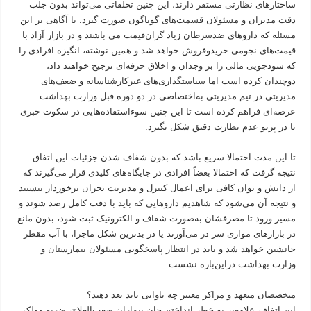
ساختارهای نظارتی مستقر دارند، این چنین تخلفاتی می‌تواند بدون جلب
دقت مدیران و مسئولان قسمت‌های گوناگون صورت گیرد. با آگاهی بر این
مسئله که داروهای ضدسرطان زیاد گران‌قیمت می باشند و در بازار آزاد با
قیمت‌های نجومی خریدوفروش خواهد شد و همین نوشته، انگیزه افرادی را
که سودجویی مالی را بر وجدان و اخلاق حرفه‌ای ترجیح خواهند داد،
دوچندان کرده است اما سیاستگذاری‌های غیرکارشناسانه و ضعف‌های
مدیریتی در تیم مدیریتی به‌اختصاصی در دو دوره قبل وزارت بهداشت
عرصه‌ای فراهم کرده است تا این چنین سوءاستفاده‌هایی در سکوت خبری
یا در پرتو عدم نظارت دقیق شکل بگیرد.
تا این مدت احتمالا سریع باشد که بدون شفاف شدن جزئیات این اتفاق
نتیجه گرفت که احتمالا بعضاً افرادی در جایگاه‌های کلیدی قرار می‌گیرند که
از دانش و توان کافی برای اعمال کنترل و مدیریت بحران برخوردار نیستند
و نتیجه آن می‌شود که شاهدیم داروهایی که باید با دقت کامل رصد شوند و
مسیر ورود تا مصرفشان به‌صورت شفاف و الکترونیک ثبت شود، بدون مانع
در بازارهای موازی سر در می‌آورند یا در بدترین شکل ماجرا، با آب مقطر
جانشین خواهد شد و باید در انتظار پاسخگویی مسئولان بیمارستان و
وزارت بهداشت دراین‌باره نشست.
متخصصان متعهد و مراکز معتبر چه تاوانی باید بعد دهند؟
این اتفاق، علاوه‌بر به خطر انداختن جان بیماران صعب‌العلاج، ضربه مهلکی