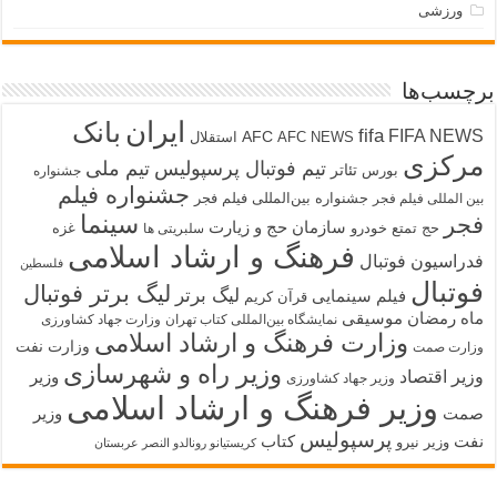
ورزشی
برچسب‌ها
ایران
بانک
fifa
FIFA NEWS
AFC
AFC NEWS
استقلال
مرکزی
تیم فوتبال پرسپولیس
تیم ملی
تئاتر
بورس
جشنواره
جشنواره فیلم
جشنواره بین‌المللی فیلم فجر
بین المللی فیلم فجر
سینما
فجر
سازمان حج و زیارت
حج تمتع
خودرو
غزه
سلبریتی ها
فرهنگ و ارشاد اسلامی
فدراسیون فوتبال
فلسطین
فوتبال
لیگ برتر فوتبال
لیگ برتر
فیلم سینمایی
قرآن کریم
ماه رمضان
موسیقی
نمایشگاه بین‌المللی کتاب تهران
وزارت جهاد کشاورزی
وزارت فرهنگ و ارشاد اسلامی
وزارت نفت
وزارت صمت
وزیر راه و شهرسازی
وزیر اقتصاد
وزیر
وزیر جهاد کشاورزی
وزیر فرهنگ و ارشاد اسلامی
صمت
وزیر
پرسپولیس
نفت
کتاب
وزیر نیرو
کریستیانو رونالدو النصر عربستان