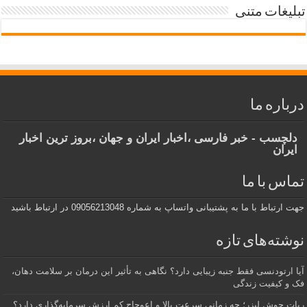
تبلیغات متنی
درباره ما
دلچسب - خبر فارسی ،اخبار ایران و جهان ،بروز ترین اخبار
ایران
تماس با ما
جهت ارتباط با ما به پشتیبانی واتساپ به شماره 09056213048 در ارتباط باشید
نوشته‌های تازه
آیا ارتودنسی فقط جنبه زیبایی دارد؟ نگاهی به تأثیر این درمان بر سلامت دهان،
فک و کیفیت زندگی
ربات جوش لیزر؛ چه زمانی سرعت بالا و اعوجاج کم ارزش سرمایه‌گذاری دارد؟