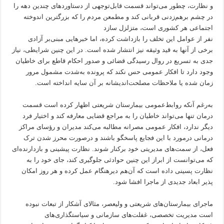
و نظارت، چطور می‌تواند قسمت قابل‌توجهی از دستاوردهای چندین دهه را
در چشم برهم‌زدنی قربانی کند و مطمعن مردم را که بزرگترین اندوخته
اجتماعی هر کشوری است، متزلزل سازد
نفر از عوامل این تخلف را بازداشت کرده، اما خبرهایی مبنی‌بر آزادی
برخی از آنها به قید وثیقه نیز انتشار شده است. در این چنین شرایطی، نیاز
جدی به تسریع در روال رسیدگی قضائی و صدور احکام قاطع برای خاطیان
وجود دارد تا افکار عمومی حس نکند که پرونده به‌شدت مشمول مرور
زمان شده یا ملاحظات مصلحت‌اندیشانه بر آن سایه انداخته است.
به‌رغم آنکه روابط‌عمومی بیمارستان شریعتی اظهار کرده است قسمت
درمان تنها می‌تواند خاطیان را به مراجع قضایی معارفه کند و اختیار فرد
دیگر ندارد، افکار عمومی مصرانه مطالبه می‌کند مدیران و رؤسای مراکز
درمانی درمورد با این فجایع پاسخگو باشند و درصورت محرز شدن ترک
فعل، از سمت‌های مدیریتی خود برکنار شوند. نظارت پیشینی و بازدارنده‌ای
که می‌توانست از ابراز این چنین حوادثی جلوگیری کند، جای خود را به
نظارت پسینی داده است که آن‌هم دیرهنگام عمل کرده و هر روز امکان
پذیر ابعاد جدیدی از ماجرا افشا شود.
ماجرای بیمارستان‌های شریعتی و ولیعصر، مثالای آشکار از تبعات نبوده
است مدیریت تخصصی، غفلت‌های سازمانی و سیاستگذاری‌های