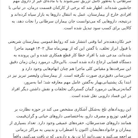
سرطانی یا به‌طور کامل تزریق نمی‌شوند یا با ماده‌ای غیر از داروی مهم
جانشین شده‌اند. اظهار شد که برخی از کارکنان قسمت درمان، در تبانی با
افرادی خارج از بیمارستان، عمل به انتقال داروها به بازار سیاه کرده‌اند و
درنتیجه، داروهایی که می‌توانست جان بیماران سرطانی را نجات دهد، به
کالایی برای کسب سود تبدیل شده است.
خبر تکان‌دهنده‌تر اما وقتی انتشار شد که روابط‌عمومی بیمارستان شریعتی
با قبول ابراز تخلف، با گفتن این که از بهمن‌ماه سال ۱۴۰۲ فهمید ماجرا
شده‌اند، مدعی شد با افراد خطا کار قطع همکاری شده و این پرونده به
دستگاه قضایی ارجاع داده شده است. بااین‌حال، درمورد زمان زمان دقیق
این سرقت‌ها و مقیاس کلی ماجرا هم چنان ابهام‌هایی وجود دارد و
خبر‌رسانی دقیق‌تری صورت نگرفته است. از بیمارستان ولیعصر تبریز نیز در
ابتدا یک پشتیبانی‌بهیار به‌گفتن عامل مهم معارفه شد؛ اما به‌مرور،
گمانه‌زنی‌هایی درمورد گمان گستردگی تخلفات و نقش داشتن دیگر افراد
در این فساد دارویی نقل شده است.
این رویدادهای تلخ به‌شکل آشکاری مشخص می کند در حوزه نظارت بر
فراهم، توزیع و مصرف دارو، به‌اختصاصی داروهای حیاتی و گران‌قیمت
همانند داروهای ضدسرطان، حفره‌های عمیقی وجود دارد. تعداد بسیاری از
بیماران و خانواده‌هایشان اکنون با اضطراب و بدبینی به مراکز درمانی
مراجعه می‌کنند و نمی‌دانند آیا تزریق و دارویی که دریافت می‌کنند، واقعاً