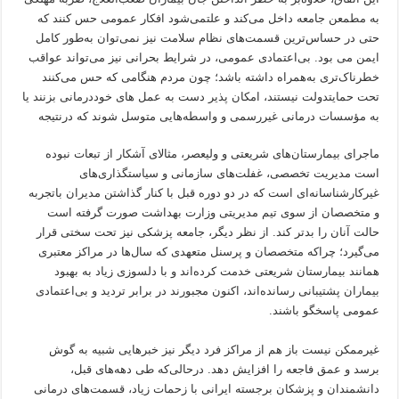
به مطمعن جامعه داخل می‌کند و علتمی‌شود افکار عمومی حس کنند که
حتی در حساس‌ترین قسمت‌های نظام سلامت نیز نمی‌توان به‌طور کامل
ایمن می بود. بی‌اعتمادی عمومی، در شرایط بحرانی نیز می‌تواند عواقب
خطرناک‌تری به‌همراه داشته باشد؛ چون مردم هنگامی که حس می‌کنند
تحت حمایتدولت نیستند، امکان پذیر دست به عمل های خوددرمانی بزنند یا
به مؤسسات درمانی غیررسمی و واسطه‌هایی متوسل ‌شوند که درنتیجه
ماجرای بیمارستان‌های شریعتی و ولیعصر، مثالای آشکار از تبعات نبوده
است مدیریت تخصصی، غفلت‌های سازمانی و سیاستگذاری‌های
غیرکارشناسانه‌ای است که در دو دوره قبل با کنار گذاشتن مدیران باتجربه
و متخصصان از سوی تیم مدیریتی وزارت بهداشت صورت گرفته است
حالت آنان را بدتر کند. از نظر دیگر، جامعه پزشکی نیز تحت سختی قرار
می‌گیرد؛ چراکه متخصصان و پرسنل متعهدی که سال‌ها در مراکز معتبری
همانند بیمارستان شریعتی خدمت کرده‌اند و با دلسوزی زیاد به بهبود
بیماران پشتیبانی رسانده‌اند، اکنون مجبورند در برابر تردید و بی‌اعتمادی
عمومی پاسخگو باشند.
غیرممکن نیست باز هم از مراکز فرد دیگر نیز خبرهایی شبیه به گوش
برسد و عمق فاجعه را افزایش دهد. در‌حالی‌که طی دهه‌های قبل،
دانشمندان و پزشکان برجسته ایرانی با زحمات زیاد، قسمت‌های درمانی