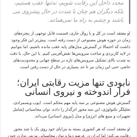
مجدد داخل این رقابت شویم، نه‌تنها عقب هستیم،
بلکه دیگران هم چنان با شدت در حال پیشروی می
باشند و چشم به راه ما نمی‌همانند.
او معتقد است در کل و با روال جاری، قسمت قابل توجهی از پنجره‌های
زمان در حوزه هوش مصنوعی از دست رفته است. پیش‌تر این فکر وجود
داشت که احتمالا در گسترش مدل‌های پایه عقب مانده باشیم، اما بتوانیم
در لایه کاربردی و ساخت سرویس‌ها نقش‌آفرینی کنیم. با این حال، با دقت
به شدت بالای تشکیل سرویس‌های تازه در سطح جهانی و محدودیت‌های
حاضر، حتی این زمان نیز تا حد بسیاری در حال از دست رفتن است.
نابودی تنها مزیت رقابتی ایران؛
فرار اندوخته و نیروی انسانی
گسترش هوش مصنوعی بر سه پایه مهم محکم است. ایوب ویسمرادی،
تحلیلگر تکنولوژی، این سه محور اثرگذار را داده، توان محاسباتی (شامل
تجهیزات و منبع های انرژی) و مدل (نیروی انسانی) می‌داند.
او معتقد است که هر کشوری بسته به مزایای خود روی یک یا چند محور
رقابت می‌کند؛ اما ایران در عرصه دیتا و توان محاسباتی مزیتی ندارد، چون