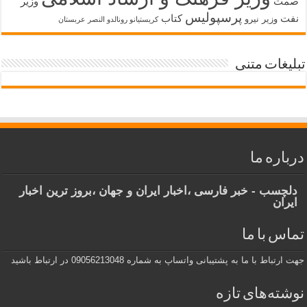
صمت
وزیر
پرسپولیس
نفت
کتاب
وزیر نیرو
کریستیانو رونالدو النصر عربستان
تبلیغات متنی
درباره ما
دلچسب - خبر فارسی ،اخبار ایران و جهان ،بروز ترین اخبار
ایران
تماس با ما
جهت ارتباط با ما به پشتیبانی واتساپ به شماره 09056213048 در ارتباط باشید
نوشته‌های تازه