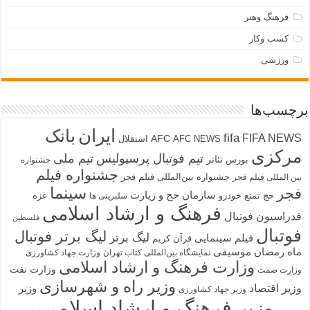
فرهنگ وهنر
کسب وکار
ورزشی
برچسب‌ها
ایران
بانک
fifa
FIFA NEWS
AFC
AFC NEWS
استقلال
مرکزی
تیم فوتبال پرسپولیس
تیم ملی
تئاتر
بورس
جشنواره
جشنواره فیلم
جشنواره بین‌المللی فیلم فجر
بین المللی فیلم فجر
سینما
فجر
سازمان حج و زیارت
حج تمتع
خودرو
غزه
سلبریتی ها
فرهنگ و ارشاد اسلامی
فدراسیون فوتبال
فلسطین
فوتبال
لیگ برتر فوتبال
لیگ برتر
فیلم سینمایی
قرآن کریم
ماه رمضان
موسیقی
نمایشگاه بین‌المللی کتاب تهران
وزارت جهاد کشاورزی
وزارت فرهنگ و ارشاد اسلامی
وزارت نفت
وزارت صمت
وزیر راه و شهرسازی
وزیر اقتصاد
وزیر
وزیر جهاد کشاورزی
وزیر فرهنگ و ارشاد اسلامی