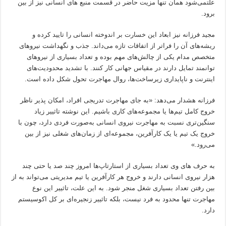
علتمی‌شود همان تنها مزیت حاضر در قسمت منبع های انسانی نیز از بین
برود.
مجید فرزانه نیز ابعاد این خسارت بر اندوخته انسانی را تایید کرده و
ریشه‌های آن را فراتر از اتفاقات تازه می‌داند. جذب و نگهداشت نیروهای
متخصص مدام یکی از چالش‌های مهم بوده و تعداد بسیاری از نیروهای
توانمند تمایل دارند در مقیاس جهانی کار کنند. با تشدید محدودیت‌های
اینترنت و ناپایداری زیرساخت‌ها، روال مهاجرت تحول شکل داده است.
فرزانه هشدار می‌دهد: «به جای مهاجرت تدریجی افراد، امکان پذیر ناظر
خروج کامل تیم‌ها یا مجموعه‌های کاری باشیم. این نوشته تاثییر زیاد
سنگین‌تری نسبت به مهاجرت نیروی انسانی به‌صورت فردی دارد، چون با
خروج یک تیم یا یک کارآفرین، مجموعه‌ای از زمان‌های شغلی نیز از بین
می‌رود.»
به حرف های وی تعداد بسیاری از استارتاپ‌ها امروز چند صد یا حتی چند
هزار نیروی انسانی دارند و خروج هر کارآفرین یا تیم مدیریتی می‌تواند به از
بین رفتن تعداد بسیاری شغل منجر شود. به این علت، تاثییر این نوع
مهاجرت تنها محدود به فرد نیست، بلکه تاثییر زنجیره‌ای بر کل اکوسیستم
دارد.