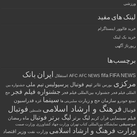
ورزشی
لینک های مفید
خرید فالوور اینستاگرام
خرید بک لینک
رپورتاژ آگهی
برچسب‌ها
ایران
بانک
fifa
FIFA NEWS
AFC
AFC NEWS
استقلال
مرکزی
تیم فوتبال پرسپولیس
تیم ملی
تئاتر
بورس
جشنواره بین
جشنواره فیلم فجر
جشنواره بین‌المللی فیلم فجر
حج
المللی فیلم فجر
سینما
فدراسیون
سازمان حج و زیارت
تمتع
خودرو
غزه
سلبریتی ها
فرهنگ و ارشاد اسلامی
فوتبال
فوتبال
فلسطین
لیگ برتر فوتبال
لیگ برتر
فیلم سینمایی
ماه رمضان
قرآن کریم
موسیقی
نمایشگاه بین‌المللی کتاب تهران
وزارت جهاد کشاورزی
وزارت صمت
وزارت فرهنگ و ارشاد اسلامی
وزیر اقتصاد
وزارت نفت