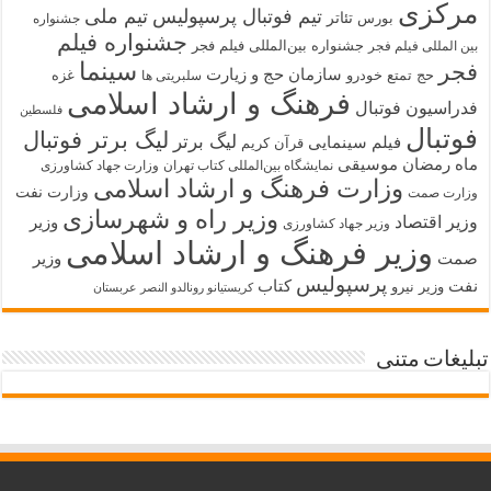
مرکزی
تیم فوتبال پرسپولیس
تیم ملی
تئاتر
بورس
جشنواره
جشنواره فیلم
جشنواره بین‌المللی فیلم فجر
بین المللی فیلم فجر
سینما
فجر
سازمان حج و زیارت
حج تمتع
خودرو
غزه
سلبریتی ها
فرهنگ و ارشاد اسلامی
فدراسیون فوتبال
فلسطین
فوتبال
لیگ برتر فوتبال
لیگ برتر
فیلم سینمایی
قرآن کریم
ماه رمضان
موسیقی
نمایشگاه بین‌المللی کتاب تهران
وزارت جهاد کشاورزی
وزارت فرهنگ و ارشاد اسلامی
وزارت نفت
وزارت صمت
وزیر راه و شهرسازی
وزیر اقتصاد
وزیر
وزیر جهاد کشاورزی
وزیر فرهنگ و ارشاد اسلامی
صمت
وزیر
پرسپولیس
نفت
کتاب
وزیر نیرو
کریستیانو رونالدو النصر عربستان
تبلیغات متنی