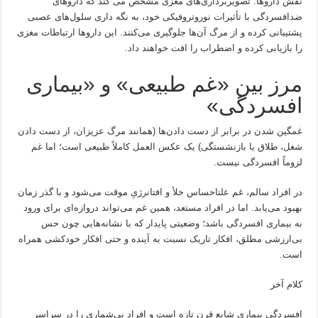
نقش داروها: تصویربرداری‌های مغزی مشخص می کند که داروهای
ضدافسردگی با تأثیرات نوروتروفیکی خود، به نگه داری سلول‌های عصبی
پشتیبانی کرده و از مرگ آن‌ها جلوگیری می‌کنند. این داروها ارتباطات مغزی
را بازیابی کرده و اضطراب را افت خواهند داد.
مرز بین «غم طبیعی» و «بیماری
افسردگی»
غمگین شدن در برابر از دست دادن‌ها (همانند مرگ عزیزان، از دست دادن
شغل، طلاق یا بازنشستگی) یک عکس العمل کاملاً طبیعی است؛ اما غم
لزوماً افسردگی نیست.
در افراد سالم، غم علتاحساس خلأ و افتانرژیِ موقت می‌شود و با گذر زمان
بهبود می‌یابد. اما در افراد مستعد، همین غم می‌تواند دروازه‌ای برای ورود
به بیماری افسردگی باشد؛ وضعیتی پایدار که با نشانه‌هایی چون حس
بی‌ارزشی مطلق، افکار تاریک نسبت به آینده و حتی افکار خودکشی همراه
است.
کلام آخر
افسردگی بیماری شایع قرن تازه است و افراد بی‌شماری را در سراسر