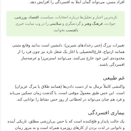
افراد مسن، می‌تواند گمان ابتلا به افسردگی را افزایش دهد.
تازه‌ترین اخبار و تحلیل‌ها درباره انتخابات، سیاست،
اقتصاد
،
ورزشی
،
حوادث،
فرهنگ وهنر
و گردشگری و
سلامتی
را در وب سایت خبری
دلچسب
بخوانید.
تغییرات بزرگ (حتی رخدادهای شیرین): دلنشین است بدانید وقایع مثبتی
همانند ازدواج، فارغ‌التحصیلی یا اغاز یک شغل تازه نیز چون فرد را از
محدوده‌ی امن خود خارج می‌کنند، می‌توانند استرس‌زا و عرصه‌ساز
افسردگی باشند.
غم طبیعی
واکنشی کاملاً نرمال به از دست دادن‌ها (همانند طلاق یا مرگ عزیزان)
است. این حس طبق معمولً موقتی است، با گذشت زمان تسکین می‌یابد
و فرد هم چنان می‌تواند در لحظاتی از روز حس نشاط را توانایی کند.
بیماری افسردگی
یک حالت پایدار و فلج‌کننده است که با حس بی‌ارزشی مطلق، تاریکی آینده
و ناتوانی در لذت بردن از کارهای روزمره همراه است و به مرور زمان