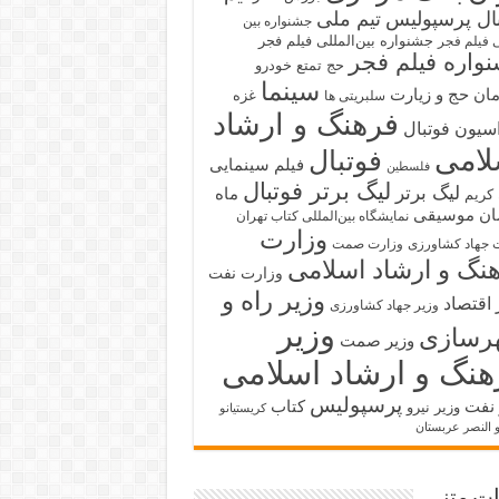
بال پرسپولیس
تیم ملی
جشنواره بین
جشنواره بین‌المللی فیلم فجر
ی فیلم فجر
واره فیلم فجر
حج تمتع
خودرو
سینما
ان حج و زیارت
غزه
سلبریتی ها
فرهنگ و ارشاد
سیون فوتبال
لامی
فوتبال
فیلم سینمایی
فلسطین
لیگ برتر فوتبال
لیگ برتر
ماه
کریم
ان
موسیقی
نمایشگاه بین‌المللی کتاب تهران
وزارت
 جهاد کشاورزی
وزارت صمت
نگ و ارشاد اسلامی
وزارت نفت
وزیر راه و
 اقتصاد
وزیر جهاد کشاورزی
وزیر
رسازی
وزیر صمت
هنگ و ارشاد اسلامی
پرسپولیس
 نفت
کتاب
وزیر نیرو
کریستیانو
و النصر عربستان