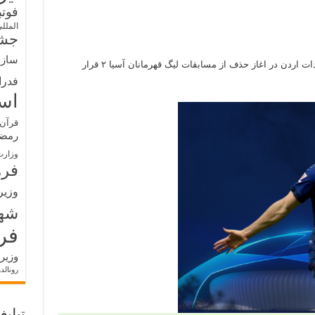
فوت
الملل
جشن
سازم
تیم فوتبال سپاهان با قبول تساوی روبه رو الوحدات اردن در اغاز حذف از مسابقات لیگ قهرمانان آسیا ۲ قرار
فدرا
اس
قرآن 
رمض
وزارت
فره
وزیر
شه
فر
وزیر
رونالد