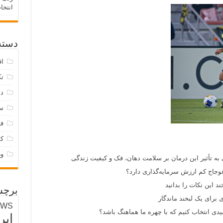
انتخا
دسته‌
اق
تک
دس
س
فر
ک
و
 به تأثیر این درمان بر سلامت دهان، فک و کیفیت زندگی
وجاج کم ارزش سرمایه‌گذاری دارد؟
د این نکات را بدانید
برچس
 برای یک لبخند ماندگار
EWS
ی انتخاب کنیم که با چهره ما هماهنگ باشد؟
ایر