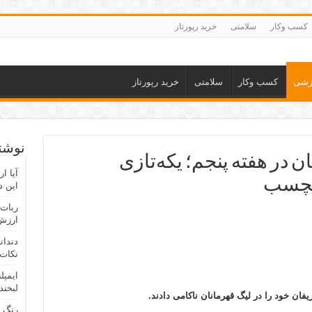
کسب وکار
سلامتی
خرید رپورتاز
زشی
کسب وکار
سلامتی
خرید رپورتاز
نوشته
در هفته پنجم؛ یکه‌تازی
آیا ا
دلچسب
این د
ربات 
ارزش 
دندان
نکات 
ایمپل
لبخند
ریفان خود را در لیگ قهرمانان ناکامی دادند.
رنگ 