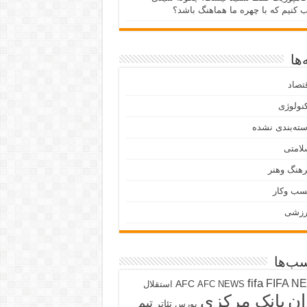
ب کنیم که با چهره ما هماهنگ باشد؟
ها
تصاد
نولوژی
ته‌بندی نشده
لامتی
هنگ وهنر
سب وکار
رزشی
ب‌ها
fifa
FIFA N
AFC
AFC NEWS
استقلال
ان
بانک مرکزی
تیم
تئاتر
بورس