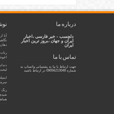
درباره ما
نوش
آیا ا
دلچسب - خبر فارسی ،اخبار
نگاهی
ایران و جهان ،بروز ترین اخبار
ایران
دهان،
ربات 
تماس با ما
اعوجا
دندان
جهت ارتباط با ما به پشتیبانی واتساپ به
لبخند 
شماره 09056213048 در ارتباط باشید
ایمپل
سرمای
رنگ ک
شیدی 
هماهن