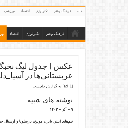
خانه
فرهنگ وهنر
تکنولوژی
اقتصاد
ورزشی
فرهنگ وهنر
تکنولوژی
اقتصاد
ور
عکس | جدول لیگ نخبگان 
عربستانی‌ها در آسیا_
[ad_1] به گزارش
دلچسب
نوشته های شبیه
۹ – آذر – ۱۴۰۳
تیم‌های اینتر، بایرن مونیخ، بارسلونا و آرسنال ح