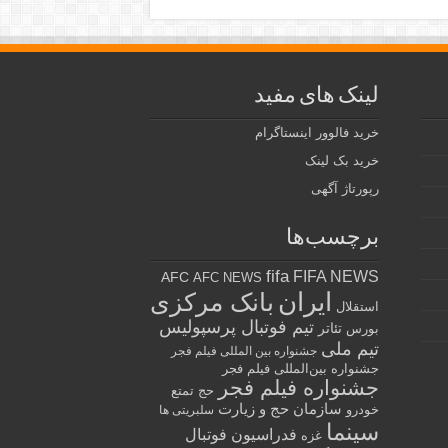
لینک های مفید
خرید فالوور اینستاگرام
خرید بک لینک
رپورتاژ آگهی
برچسب‌ها
fifa
FIFA NEWS
AFC
AFC NEWS
ایران
بانک مرکزی
استقلال
تیم فوتبال پرسپولیس
تئاتر
بورس
تیم ملی
جشنواره بین المللی فیلم فجر
جشنواره بین‌المللی فیلم فجر
جشنواره فیلم فجر
حج تمتع
سازمان حج و زیارت
خودرو
سلبریتی ها
سینما
فدراسیون فوتبال
غزه