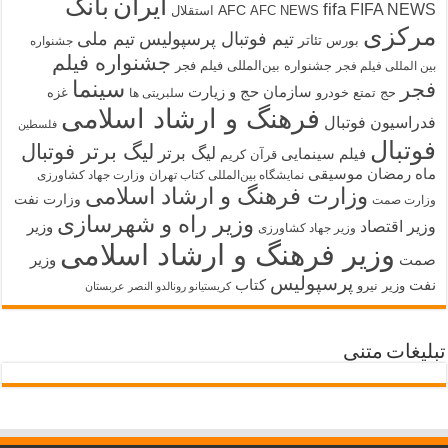
ایران
بانک
fifa
FIFA NEWS
AFC
AFC NEWS
استقلال
مرکزی
تیم فوتبال پرسپولیس
تیم ملی
تئاتر
بورس
جشنواره
جشنواره فیلم
جشنواره بین‌المللی فیلم فجر
بین المللی فیلم فجر
سینما
فجر
سازمان حج و زیارت
حج تمتع
خودرو
غزه
سلبریتی ها
فرهنگ و ارشاد اسلامی
فدراسیون فوتبال
فلسطین
فوتبال
لیگ برتر فوتبال
لیگ برتر
فیلم سینمایی
قرآن کریم
ماه رمضان
موسیقی
نمایشگاه بین‌المللی کتاب تهران
وزارت جهاد کشاورزی
وزارت فرهنگ و ارشاد اسلامی
وزارت نفت
وزارت صمت
وزیر راه و شهرسازی
وزیر اقتصاد
وزیر
وزیر جهاد کشاورزی
وزیر فرهنگ و ارشاد اسلامی
صمت
وزیر
پرسپولیس
نفت
کتاب
وزیر نیرو
کریستیانو رونالدو النصر عربستان
تبلیغات متنی