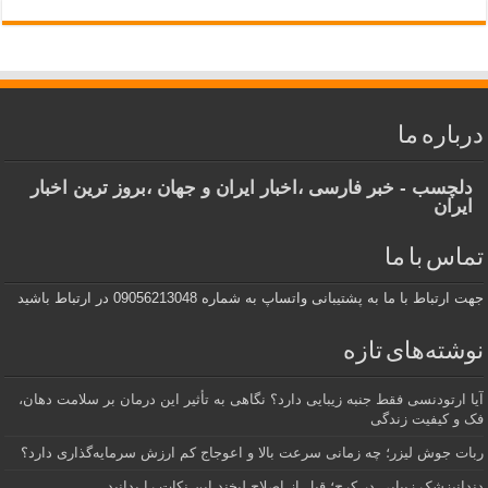
درباره ما
دلچسب - خبر فارسی ،اخبار ایران و جهان ،بروز ترین اخبار
ایران
تماس با ما
جهت ارتباط با ما به پشتیبانی واتساپ به شماره 09056213048 در ارتباط باشید
نوشته‌های تازه
آیا ارتودنسی فقط جنبه زیبایی دارد؟ نگاهی به تأثیر این درمان بر سلامت دهان،
فک و کیفیت زندگی
ربات جوش لیزر؛ چه زمانی سرعت بالا و اعوجاج کم ارزش سرمایه‌گذاری دارد؟
دندانپزشک زیبایی در کرج؛ قبل از اصلاح لبخند این نکات را بدانید