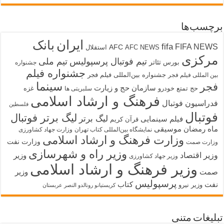
برچسب‌ها
ایران
بانک
fifa
FIFA NEWS
AFC
AFC NEWS
استقلال
مرکزی
تیم فوتبال پرسپولیس
تیم ملی
تئاتر
بورس
جشنواره
جشنواره فیلم
جشنواره بین‌المللی فیلم فجر
بین المللی فیلم فجر
سینما
فجر
سازمان حج و زیارت
حج تمتع
خودرو
غزه
سلبریتی ها
فرهنگ و ارشاد اسلامی
فدراسیون فوتبال
فلسطین
فوتبال
لیگ برتر فوتبال
لیگ برتر
فیلم سینمایی
قرآن کریم
ماه رمضان
موسیقی
نمایشگاه بین‌المللی کتاب تهران
وزارت جهاد کشاورزی
وزارت فرهنگ و ارشاد اسلامی
وزارت نفت
وزارت صمت
وزیر راه و شهرسازی
وزیر اقتصاد
وزیر
وزیر جهاد کشاورزی
وزیر فرهنگ و ارشاد اسلامی
صمت
وزیر
پرسپولیس
نفت
کتاب
وزیر نیرو
کریستیانو رونالدو النصر عربستان
تبلیغات متنی