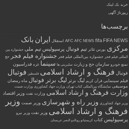
خرید بک لینک
رپورتاژ آگهی
برچسب‌ها
ایران
بانک
fifa
FIFA NEWS
AFC
AFC NEWS
استقلال
مرکزی
تیم فوتبال پرسپولیس
تیم ملی
تئاتر
بورس
جشنواره بین
جشنواره فیلم فجر
جشنواره بین‌المللی فیلم فجر
حج
المللی فیلم فجر
سینما
فدراسیون
سازمان حج و زیارت
تمتع
خودرو
غزه
سلبریتی ها
فرهنگ و ارشاد اسلامی
فوتبال
فوتبال
فلسطین
لیگ برتر فوتبال
لیگ برتر
فیلم سینمایی
ماه رمضان
قرآن کریم
موسیقی
نمایشگاه بین‌المللی کتاب تهران
وزارت جهاد کشاورزی
وزارت صمت
وزارت فرهنگ و ارشاد اسلامی
وزیر اقتصاد
وزارت نفت
وزیر
وزیر راه و شهرسازی
وزیر صمت
وزیر جهاد کشاورزی
فرهنگ و ارشاد اسلامی
وزیر نفت
وزیر نیرو
پرسپولیس
کتاب
کریستیانو رونالدو النصر عربستان