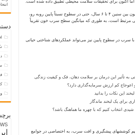
اما اکنون برای تحقیقات سلامت محیطی تطبیق داده شده است.
انتخا
این مطالعه نشان داد که سطح بالاتر سرب خون بین سنین ۴ تا ۶ سال، حتی در سطوح نسبتاً پایین روبه رو،
شی مرتبط است، به طوری که میانگین سطح سرب خون تقریباً
دسته‌
اق
با سرب در سطوح پایین نیز می‌تواند عملکردهای شناختی حیاتی
تک
دس
س
فر
هی به تأثیر این درمان بر سلامت دهان، فک و کیفیت زندگی
ک
 اعوجاج کم ارزش سرمایه‌گذاری دارد؟
بخند این نکات را بدانید
و
ری برای یک لبخند ماندگار
دی انتخاب کنیم که با چهره ما هماهنگ باشد؟
برچس
EWS
ایر
تحکیم کوششهای پیشگیری و افت سرب، به اختصاصی در جوامع