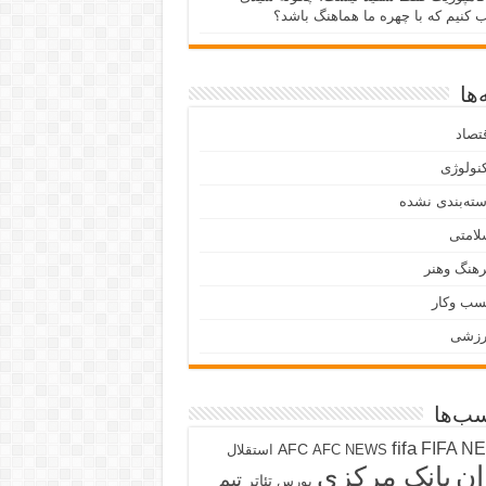
ب کنیم که با چهره ما هماهنگ باشد؟
ها
تصاد
نولوژی
ته‌بندی نشده
لامتی
هنگ وهنر
سب وکار
رزشی
ب‌ها
fifa
FIFA N
AFC
AFC NEWS
استقلال
ان
بانک مرکزی
تیم
تئاتر
بورس