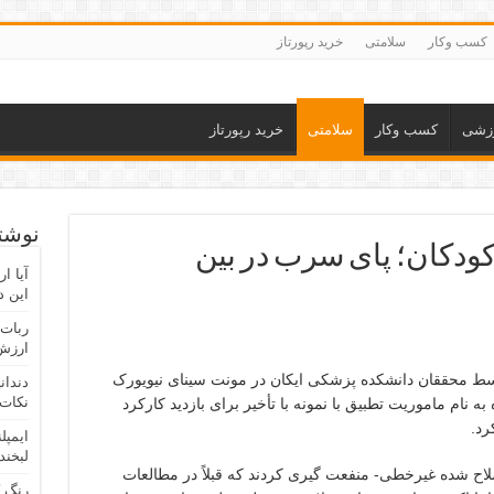
کسب وکار
سلامتی
خرید رپورتاز
زشی
کسب وکار
سلامتی
خرید رپورتاز
نوشته
ودکان؛ پای سرب در بین
آیا ا
این د
ربات 
ارزش 
ط محققان دانشکده پزشکی ایکان در مونت سینای نیویورک
دندان
نکات 
 نام ماموریت تطبیق با نمونه با تأخیر برای بازدید کارکرد
ایمپل
لبخند
صلاح شده غیرخطی- منفعت گیری کردند که قبلاً در مطالعات
رنگ 