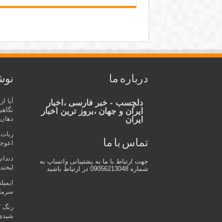
درباره ما
نوش
آیا ا
دلچسب - خبر فارسی ،اخبار
نگاهی
ایران و جهان ،بروز ترین اخبار
ایران
دهان،
ربات 
تماس با ما
اعوجا
دندان
جهت ارتباط با ما به پشتیبانی واتساپ به
لبخند 
شماره 09056213048 در ارتباط باشید
ایمپل
سرمای
رنگ ک
شیدی 