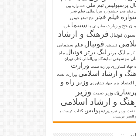
بال پرسپولیس
تیم ملی
جشنواره بین
جشنواره بین‌المللی فیلم فجر
ی فیلم فجر
واره فیلم فجر
حج تمتع
خودرو
سینما
ان حج و زیارت
غزه
سلبریتی ها
فرهنگ و ارشاد
سیون فوتبال
لامی
فوتبال
فیلم سینمایی
فلسطین
لیگ برتر فوتبال
لیگ برتر
ماه
کریم
ان
موسیقی
نمایشگاه بین‌المللی کتاب تهران
وزارت
 جهاد کشاورزی
وزارت صمت
نگ و ارشاد اسلامی
وزارت نفت
وزیر راه و
 اقتصاد
وزیر جهاد کشاورزی
وزیر
رسازی
وزیر صمت
هنگ و ارشاد اسلامی
پرسپولیس
 نفت
کتاب
وزیر نیرو
کریستیانو
و النصر عربستان