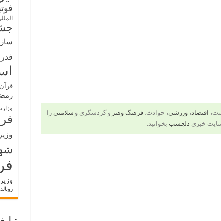
فوت
الملل
جشن
سازم
فدرا
اس
قرآن 
رمض
وزارت
است،
اقتصاد
،
ورزشی
، حوادث،
فرهنگ وهنر
و گردشگری و
سلامتی
را
فره
سایت خبری
دلچسب
بخوانید.
وزیر
شه
فر
وزیر
رونالد