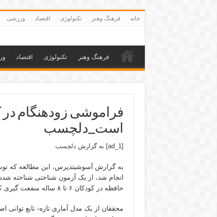
خانه
فرهنگ وهنر
تکنولوژی
اقتصاد
ورزشی
فرهنگ وهنر
تکنولوژی
اقتصاد
ور
فراموشی زودهنگام در ک
است_دلچسب
[ad_1] به گزارش
دلچسب
به گزارش آسوشیتدپرس، این مطالعه که توس
انجام شد، از یک آزمون شناختی شناخته شده به
حافظه در کودکان ۶ تا ۸ ساله منفعت گیری کرد.
محققان از یک مدل آماری تازه- تابع توانی ا