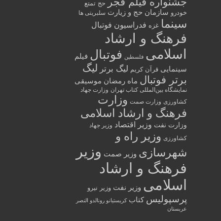
جشنواره فیلم فجر
حج تمتع
سازمان حج و زیارت
خودرو
سلبریتی ها
سینما
فدراسیون فوتبال
غزه
فرهنگ و ارشاد
اسلامی
فوتبال
فیلم
فلسطین
لیگ
لیگ برتر
سینمایی
قرآن کریم
برتر فوتبال
ماه رمضان
موسیقی
نمایشگاه بین‌المللی کتاب تهران
وزارت جهاد
وزارت
کشاورزی
وزارت صمت
فرهنگ و ارشاد اسلامی
وزیر اقتصاد
وزارت نفت
وزیر جهاد
وزیر راه و
کشاورزی
وزیر
شهرسازی
وزیر صمت
فرهنگ و ارشاد
اسلامی
وزیر نفت
وزیر نیرو
پرسپولیس
کتاب
کریستیانو رونالدو النصر
عربستان