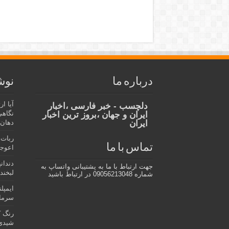
درباره ما
نوش
آیا ا
دلچسب - خبر فارسی ،اخبار
نگاهی
ایران و جهان ،بروز ترین اخبار
ایران
دهان،
ربات 
تماس با ما
اعوجا
دندان
جهت ارتباط با ما به پشتیبانی واتساپ به
لبخند 
شماره 09056213048 در ارتباط باشید
ایمپل
سرمای
رنگ ک
شیدی 