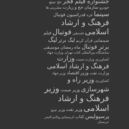
جشنواره فیلم فجر
حج تمتع
سازمان حج و زیارت
خودرو
سلبریتی ها
سینما
فدراسیون فوتبال
غزه
فرهنگ و ارشاد
اسلامی
فوتبال
فیلم
فلسطین
لیگ
لیگ برتر
سینمایی
قرآن کریم
برتر فوتبال
ماه رمضان
موسیقی
نمایشگاه بین‌المللی کتاب تهران
وزارت جهاد
وزارت
کشاورزی
وزارت صمت
فرهنگ و ارشاد اسلامی
وزیر اقتصاد
وزارت نفت
وزیر جهاد
وزیر راه و
کشاورزی
وزیر
شهرسازی
وزیر صمت
فرهنگ و ارشاد
اسلامی
وزیر نفت
وزیر نیرو
پرسپولیس
کتاب
کریستیانو رونالدو النصر
عربستان