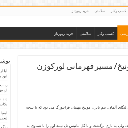
کسب وکار
سلامتی
خرید رپورتاز
زشی
کسب وکار
سلامتی
خرید رپورتاز
نوشته
– ۲ بایرن مونیخ/ مسیر قهرمانی لورکوزن
آیا ا
این د
ربات 
ارزش 
دندان
نکات 
یگای آلمان، تیم بایرن مونیخ مهمان فرایبورگ می بود که با نتیجه
ایمپل
لبخند
د، ولی به بازی ‏برگشت و با گل ماتیس تل نیمه اول را با تساوی به
رنگ 