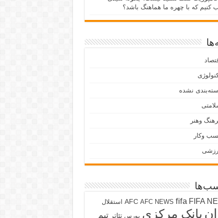
ب کنیم که با چهره ما هماهنگ باشد؟
ها
تصاد
نولوژی
ته‌بندی نشده
لامتی
هنگ وهنر
سب وکار
رزشی
ب‌ها
fifa
FIFA N
AFC
AFC NEWS
استقلال
ان
بانک مرکزی
تیم
تئاتر
بورس