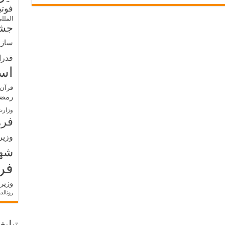
فوت
الملل
جشن
سازم
فدرا
اس
قرآن 
رمض
وزارت
فره
وزیر
شه
فر
وزیر
رونالد