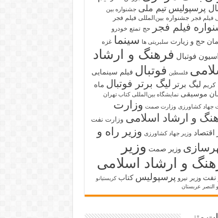
بال پرسپولیس
تیم ملی
جشنواره بین
جشنواره بین‌المللی فیلم فجر
ی فیلم فجر
واره فیلم فجر
حج تمتع
خودرو
سینما
ان حج و زیارت
غزه
سلبریتی ها
فرهنگ و ارشاد
سیون فوتبال
لامی
فوتبال
فیلم سینمایی
فلسطین
لیگ برتر فوتبال
لیگ برتر
ماه
کریم
ان
موسیقی
نمایشگاه بین‌المللی کتاب تهران
وزارت
 جهاد کشاورزی
وزارت صمت
نگ و ارشاد اسلامی
وزارت نفت
وزیر راه و
 اقتصاد
وزیر جهاد کشاورزی
وزیر
رسازی
وزیر صمت
هنگ و ارشاد اسلامی
پرسپولیس
 نفت
کتاب
وزیر نیرو
کریستیانو
و النصر عربستان