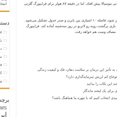
آخر برد. بایرن در نیمه دوم با ‏حرکت تکنیکی دیدنی موسیالا پیش افتاد، اما در دقیقه ۸۷ هولر برای فرایبورگ گلزنی
انتخا
با این تساوی، اگر بایرلورکوزن روبه رو کلن پیروز شود، فاصله ۱۰ امتیازی بین بایرن و صدر جدول تشکیل می‌شود.
دسته‌
 بازی برگشت روبه رو لاتزیو در روز سه‌شنبه آماده کند. فرایبورگ
 به مصاف وست هم خواهد رفت.
اق
تک
دس
س
فر
 به تأثیر این درمان بر سلامت دهان، فک و کیفیت زندگی
ک
وجاج کم ارزش سرمایه‌گذاری دارد؟
و
د این نکات را بدانید
 برای یک لبخند ماندگار
ی انتخاب کنیم که با چهره ما هماهنگ باشد؟
برچس
EWS
ایر