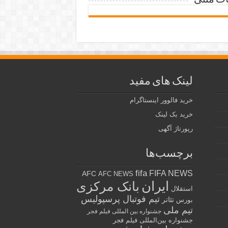
ات متنی
لینک های مفید
خرید فالوور اینستاگرام
خرید بک لینک
رپورتاژ آگهی
برچسب‌ها
fifa
FIFA NEWS
AFC
AFC NEWS
ایران
بانک مرکزی
استقلال
تیم فوتبال پرسپولیس
تئاتر
بورس
تیم ملی
جشنواره بین المللی فیلم فجر
جشنواره بین‌المللی فیلم فجر