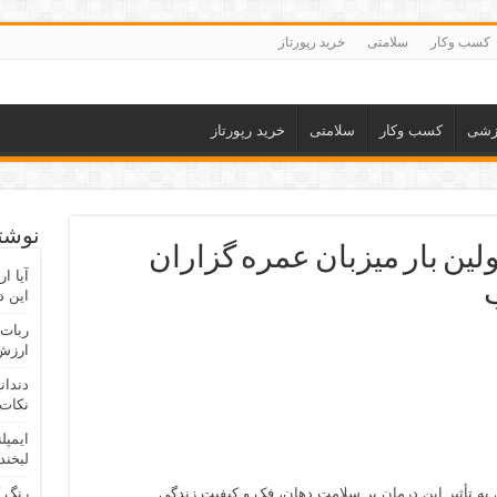
کسب وکار
سلامتی
خرید رپورتاز
زشی
کسب وکار
سلامتی
خرید رپورتاز
نوشته
لین بار میزبان عمره گزاران
آیا ا
این د
ربات 
ارزش 
دندان
نکات 
ایمپل
لبخند
 به تأثیر این درمان بر سلامت دهان، فک و کیفیت زندگی
رنگ 