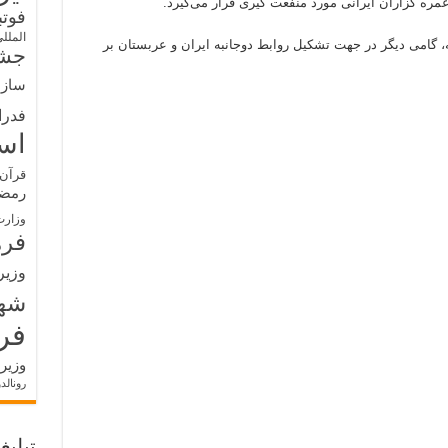
مره گزاران ایرانی مورد منفعت گیری قرار می‌گیرد.
فوت
الملل
ه، گامی دیگر در جهت تشکیل روابط دوجانبه ایران و عربستان بر
جشن
سازم
فدرا
اس
قرآن 
رمض
وزارت
فره
وزیر
شه
فر
وزیر
رونالد