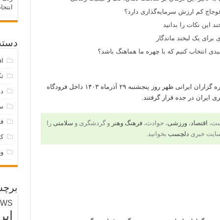
انتخا
وجاج کم ارزش سرمایه‌گذاری دارد؟
د این نکات را بدانید
 برای یک لبخند ماندگار
دسته‌
ی انتخاب کنیم که با چهره ما هماهنگ باشد؟
اق
تک
در پی توافقات صورت گرفته، اولین گروه از عمره گزاران ایرانی ظهر روز پنجشنبه ۲۹ آذرماه ۱۴۰۳ داخل فرودگاه
دس
ایران در جده قرار گرفتند.
س
فر
است،
اقتصاد
،
ورزشی
، حوادث،
فرهنگ وهنر
و گردشگری و
سلامتی
را
سایت خبری
دلچسب
بخوانید.
ک
و
برچس
EWS
ایر