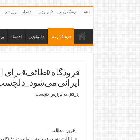
خانه
فرهنگ وهنر
تکنولوژی
اقتصاد
ورزشی
فرهنگ وهنر
تکنولوژی
اقتصاد
ور
فرودگاه «طائف» برای او
ایرانی می‌شود_دلچسب
[ad_1] به گزارش
دلچسب
آخرین مطالب
آیا ارتودنسی فقط جنبه زیبایی دارد؟ نگاهی