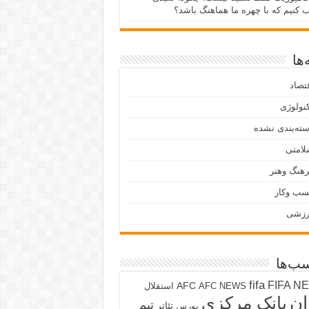
ب کنیم که با چهره ما هماهنگ باشد؟
ها
تصاد
نولوژی
ته‌بندی نشده
لامتی
هنگ وهنر
سب وکار
رزشی
ب‌ها
fifa
FIFA N
AFC
AFC NEWS
استقلال
ان
بانک مرکزی
تیم
تئاتر
بورس