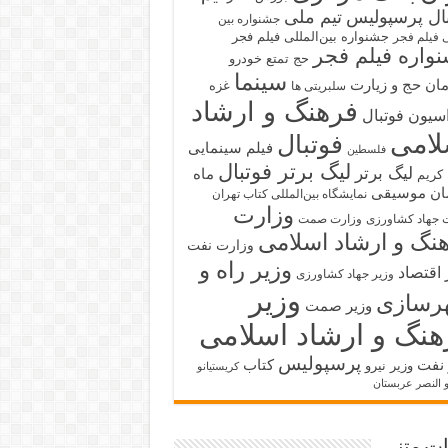
بال پرسپولیس
تیم ملی
جشنواره بین
جشنواره بین‌المللی فیلم فجر
ی فیلم فجر
واره فیلم فجر
حج تمتع
خودرو
سینما
ان حج و زیارت
غزه
سلبریتی ها
فرهنگ و ارشاد
سیون فوتبال
لامی
فوتبال
فیلم سینمایی
فلسطین
لیگ برتر فوتبال
لیگ برتر
ماه
کریم
ان
موسیقی
نمایشگاه بین‌المللی کتاب تهران
وزارت
 جهاد کشاورزی
وزارت صمت
نگ و ارشاد اسلامی
وزارت نفت
وزیر راه و
 اقتصاد
وزیر جهاد کشاورزی
وزیر
رسازی
وزیر صمت
هنگ و ارشاد اسلامی
پرسپولیس
 نفت
کتاب
وزیر نیرو
کریستیانو
و النصر عربستان