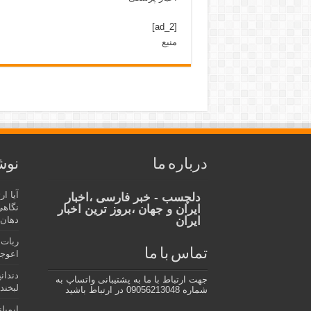
[ad_2]
منبع
درباره ما
نوش
آیا ا
دلچسب - خبر فارسی ،اخبار
نگاهی
ایران و جهان ،بروز ترین اخبار
ایران
دهان،
ربات 
تماس با ما
اعوجا
دندان
جهت ارتباط با ما به پشتیبانی واتساپ به
لبخند 
شماره 09056213048 در ارتباط باشید
ایمپل