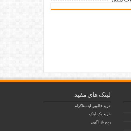
ات متنی
لینک های مفید
خرید فالوور اینستاگرام
خرید بک لینک
رپورتاژ آگهی