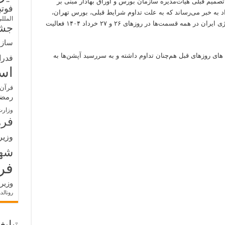
 تصمیم قبلی هیات‌مدیره سازمان بورس و اوراق بهادار مبنی بر
فوت
مله های در روز جاری یکشنبه، ۲۵ خرداد به خبر می‌رساند که به علت تداوم شرایط قبلی، بورس تهران،
الملل
فرابورس ایران، بورس کالای ایران و بورس انرژی ایران در همه قسمت‌ها در روزهای ۲۶ و ۲۷ خرداد ۱۴۰۴ فعالیت
جشن
سازم
ای روزهای قبل هم‌چنان تداوم داشته و به سررسید آپشن‌ها به
فدرا
اس
قرآن 
رمض
وزارت
فره
وزیر
شه
فر
وزیر
رونالد