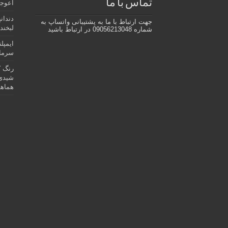
تماس با ما
اعوجا
دندان
جهت ارتباط با ما به پشتیبانی واتساپ به
لبخند 
شماره 09056213048 در ارتباط باشید
ایمپل
سرمای
رنگ ک
شیدی 
هماهن