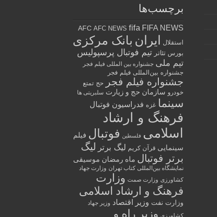
برچسب‌ها
fifa
FIFA NEWS
AFC
AFC NEWS
ایران
بانک مرکزی
استقلال
تیم فوتبال پرسپولیس
تئاتر
بورس
تیم ملی
جشنواره بین المللی فیلم فجر
جشنواره بین‌المللی فیلم فجر
جشنواره فیلم فجر
حج تمتع
سازمان حج و زیارت
خودرو
سلبریتی ها
سینما
فدراسیون فوتبال
غزه
فرهنگ و ارشاد
اسلامی
فوتبال
فیلم
فلسطین
لیگ
لیگ برتر
سینمایی
قرآن کریم
برتر فوتبال
ماه رمضان
موسیقی
نمایشگاه بین‌المللی کتاب تهران
وزارت جهاد
وزارت
کشاورزی
وزارت صمت
فرهنگ و ارشاد اسلامی
وزیر اقتصاد
وزارت نفت
وزیر جهاد
وزیر راه و
کشاورزی