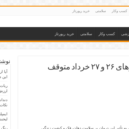
کسب وکار
سلامتی
خرید رپورتاز
زشی
کسب وکار
سلامتی
خرید رپورتاز
نوشته
فعالیت بورس‌ها در روزهای ۲۶ و ۲۷ خرداد متوقف
آیا ا
این د
ربات 
ارزش 
دندان
نکات 
ایمپل
لبخند
 به تأثیر این درمان بر سلامت دهان، فک و کیفیت زندگی
رنگ 