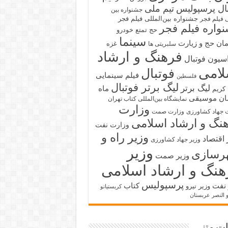
بال پرسپولیس
تیم ملی
جشنواره بین
جشنواره بین‌المللی فیلم فجر
ی فیلم فجر
واره فیلم فجر
حج تمتع
خودرو
سینما
ان حج و زیارت
غزه
سلبریتی ها
فرهنگ و ارشاد
سیون فوتبال
لامی
فوتبال
فیلم سینمایی
فلسطین
لیگ برتر فوتبال
لیگ برتر
ماه
کریم
ان
موسیقی
نمایشگاه بین‌المللی کتاب تهران
وزارت
 جهاد کشاورزی
وزارت صمت
نگ و ارشاد اسلامی
وزارت نفت
وزیر راه و
 اقتصاد
وزیر جهاد کشاورزی
وزیر
رسازی
وزیر صمت
هنگ و ارشاد اسلامی
پرسپولیس
 نفت
کتاب
وزیر نیرو
کریستیانو
و النصر عربستان