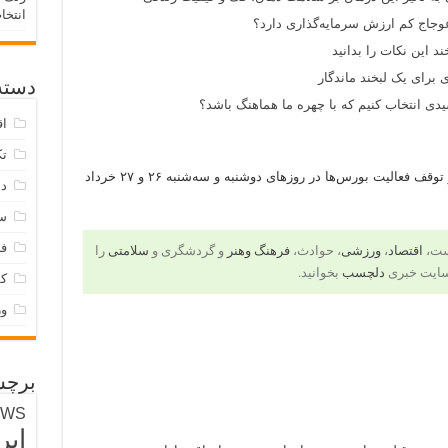
انتخا
وجاج کم ارزش سرمایه‌گذاری دارد؟
د این نکات را بدانید
 برای یک لبخند ماندگار
دسته‌
ی انتخاب کنیم که با چهره ما هماهنگ باشد؟
اق
تک
فعالیت بورس‌ها در روزهای دوشنبه و سه‌شنبه ۲۶ و ۲۷ خرداد
دس
س
فر
است،
اقتصاد
،
ورزشی
، حوادث،
فرهنگ وهنر
و گردشگری و
سلامتی
را
سایت خبری
دلچسب
بخوانید.
ک
و
برچس
EWS
ایر