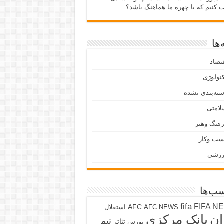
ب کنیم که با چهره ما هماهنگ باشد؟
ها
تصاد
نولوژی
ته‌بندی نشده
لامتی
هنگ وهنر
سب وکار
رزشی
ب‌ها
fifa
FIFA N
AFC
AFC NEWS
استقلال
ان
بانک مرکزی
تیم
تئاتر
بورس