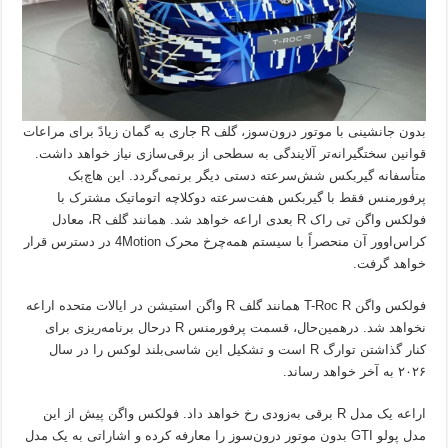
بدون جانشینی با موتور درون‌سوز، گلف R جاری به گمان زیادً برای مراعات
قوانین سختگیرانه‌تر آلایندگی به سطحی از برقی‌سازی نیاز خواهد داشت.
متأسفانه گیربکس شش‌سرعته دستی دیگر برنمی‌گردد. این هاچ‌بک
پرفورمنس فقط با گیربکس هفت‌سرعته دوکلاچه اتوماتیک مشترک با
فولکس واگن تی راک R بعدی اراعه خواهد شد. همانند گلف R، معادل
کراس‌اوور آن منحصراً با سیستم همه‌چرخ محرک 4Motion در دسترس قرار
خواهد گرفت.
فولکس واگن T-Roc R همانند گلف R واگن استیشن در ایالات متحده اراعه
نخواهد شد. درهمین‌حال، قسمت پرفورمنس R درحال برنامه‌ریزی برای
کنار گذاشتن توارگ R است و تشکیل این شاسی‌بلند لوکس را در سال
۲۰۲۶ به آخر خواهد رساند.
اراعه یک مدل R برقی به‌زودی رخ خواهد داد. فولکس واگن پیش از این
مدل پولو GTI بدون موتور درون‌سوز را معارفه کرده و اشاراتی به یک مدل