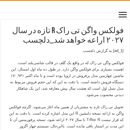
فولکس واگن تی راک R تازه در سال
۲۰۲۷ اراعه خواهد شد_دلچسب
[ad_1] به گزارش
دلچسب
فولکس واگن تی راک که در واقع یک گلف در قالب شاسی‌بلند است،
اهمیت بسیاری برای فولکس واگن دارد. در طول ده ماه اول امسال، این
ماشین چهارمین مدل پرفروش در اروپا بوده است و تا ماه اکتبر ۱۷۰,۹۳۱
دستگاه فروش داشته است. با دقت به این که این حجم فروش مربوط به
مدل نسل اول است که هشت سال پیش معارفه شد، این یک شاهکار
دیدنی محسوب می‌شود.
تحویل تی راک تازه به مشتریان از همین ماه اغاز می‌شود، اگرچه فولکس
واگن به اراعه نسخه دلنشین R این مدل اشاره کرده است. با دقت به این
که قرار نیست T-Roc R تا سال ۲۰۲۷ اراعه شود، نسخه پرفورمنس آن تا
این مدت در استتار باقی مانده است. بااین‌حال، سیستم چهار اگزوز