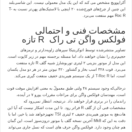
آکراپوویچ مشخص می کند که این یک مدل معمولی نیست. این شاسی‌بلند
این چنین از چرخ‌های فورج‌شده ۲۰ اینچی با لاستیک‌های پهن‌تر نسبت به T-
Roc R مهم منفعت می‌برد.
مشخصات فنی و احتمالی
فولکس واگن تی راک R تازه
تصاویر منتشرشده توسط اتوکریتیکا سپرهای زاویه‌دارتر و ترمزهای
حجیم‌تری را نشان خواهند داد، اما مسئله برجسته مهم در زیر کاپوت است.
این مدل از موتور بنزینی ۲ لیتری توربوشارژ شبیه گلف R تازه منفعت
می‌برد. قوت ۳۲۸ اسب بخار و گشتاور ۴۲۰ نیوتن متر در هر دو مدل یکسان
است، اما
T-Roc R
از یک سیستم هیبریدی خفیف منفعت گیری می‌کند.
درحالی‌که وجود سیستم ۴۸ ولتی طبق معمولً به معنی افزایش موقت قوت
است، مهندسان فولکس واگن برای مراعات مقررات یورو ۷ در آینده،
راندمان را در برتری قرار خواهند داد. درنتیجه، انتظار نمی‌رود که
مشخصات فنی آن از گلف R فراتر رود. تا این مدت اشکار نیست که آیا این
هات‌هچ به موتور هیبریدی خفیف ۲ لیتری TSI تجهیزخواهد شد یا خیر، اما با
دقت به این که Mk8 آخرین نسخه گلف با موتور درون‌سوز است، این گمان
هم چنان وجود دارد. فولکس واگن حرف های است که نسل جاری می‌تواند