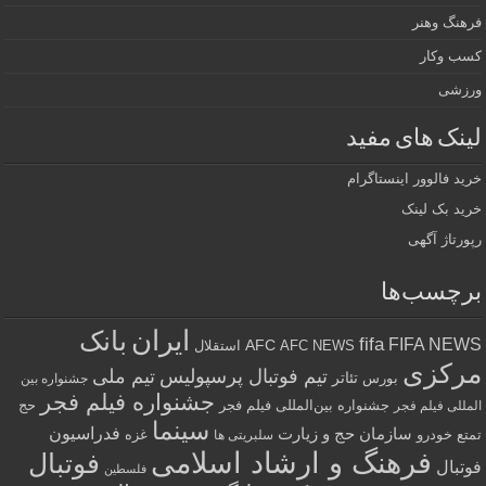
فرهنگ وهنر
کسب وکار
ورزشی
لینک های مفید
خرید فالوور اینستاگرام
خرید بک لینک
رپورتاژ آگهی
برچسب‌ها
ایران
بانک
fifa
FIFA NEWS
AFC
AFC NEWS
استقلال
مرکزی
تیم فوتبال پرسپولیس
تیم ملی
تئاتر
بورس
جشنواره بین
جشنواره فیلم فجر
جشنواره بین‌المللی فیلم فجر
حج
المللی فیلم فجر
سینما
فدراسیون
سازمان حج و زیارت
تمتع
خودرو
غزه
سلبریتی ها
فرهنگ و ارشاد اسلامی
فوتبال
فوتبال
فلسطین