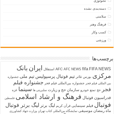
تکنولوژی
دسته‌بندی نشده
سلامتی
فرهنگ وهنر
کسب وکار
ورزشی
برچسب‌ها
ایران
بانک
fifa
FIFA NEWS
AFC
AFC NEWS
استقلال
مرکزی
تیم فوتبال پرسپولیس
تیم ملی
تئاتر
بورس
جشنواره
جشنواره فیلم
جشنواره بین‌المللی فیلم فجر
بین المللی فیلم فجر
سینما
فجر
سازمان حج و زیارت
حج تمتع
خودرو
غزه
سلبریتی ها
فرهنگ و ارشاد اسلامی
فدراسیون فوتبال
فلسطین
فوتبال
لیگ برتر فوتبال
لیگ برتر
فیلم سینمایی
قرآن کریم
ماه رمضان
موسیقی
نمایشگاه بین‌المللی کتاب تهران
وزارت جهاد کشاورزی