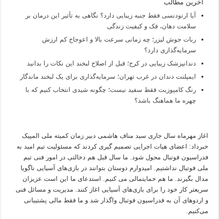
آخرین مطالب
آیا ارتودنسی فقط جنبه زیبایی دارد؟ نگاهی به تأثیر این درمان بر
سلامت دهان، فک و کیفیت زندگی
ربات جوش لیزر؛ چه زمانی سرعت بالا و اعوجاج کم ارزش
سرمایه‌گذاری دارد؟
دندانپزشک زیبایی در کرج؛ قبل از اصلاح لبخند این نکات را بدانید
ایمپلنت دندان در غرب تهران؛ سرمایه‌گذاری برای یک لبخند ماندگار
رنگ کامپوزیت فقط سفید نیست؛ چگونه شیدی انتخاب کنیم که با
چهره ما هماهنگ باشد؟
اغاز مهرماه سال جاری سید مناف هاشمی دبیر زمان کمیته ملی المپیک
خبرداد: اعضای هیات اجرایی تصمیم گیری کردند که مسئولیت تیم امید به
فدراسیون فوتبال محول شود. ما سال قبل هم دخالتی در امور فنی تیم
ملی فوتبال نداشتیم. امیدوارم دوستان بتوانند در بازی‌های آسیایی ناگویا
مدال بگیرند. ما هم حمایتمالی می کنیم. استدعای ما این است عزیزان
سریعتر کار خود را برای بازی‌های آسیایی اغاز کنند. مدیریت و مسائل فنی
و اردو‌های آن به فدراسیون فوتبال واگذار شد و ما فقط مالی پشتیبانی
می‌کنیم.