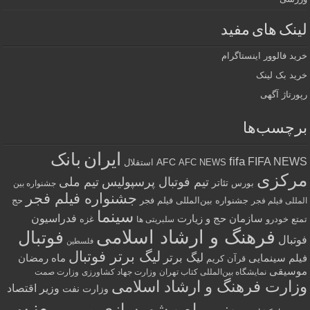
لینک های مفید
خرید فالوور اینستاگرام
خرید بک لینک
رپورتاژ آگهی
برچسب‌ها
ایران
بانک
fifa
FIFA NEWS
AFC
AFC NEWS
استقلال
مرکزی
تیم فوتبال پرسپولیس
تیم ملی
تئاتر
بورس
جشنواره بین
جشنواره فیلم فجر
جشنواره بین‌المللی فیلم فجر
حج
المللی فیلم فجر
سینما
فدراسیون
سازمان حج و زیارت
تمتع
خودرو
غزه
سلبریتی ها
فرهنگ و ارشاد اسلامی
فوتبال
فوتبال
فلسطین
لیگ برتر فوتبال
لیگ برتر
فیلم سینمایی
ماه رمضان
قرآن کریم
موسیقی
نمایشگاه بین‌المللی کتاب تهران
وزارت جهاد کشاورزی
وزارت صمت
وزارت فرهنگ و ارشاد اسلامی
وزیر اقتصاد
وزارت نفت
وزیر
وزیر راه و شهرسازی