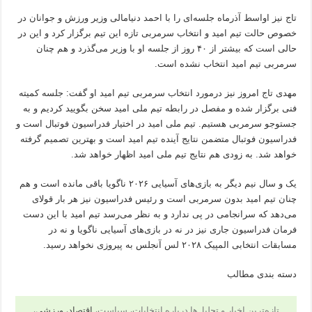
تاج نیز اواسط آذرماه جلسه‌ای را با احمد دنیامالی وزیر ورزش و جوانان در
خصوص حالت تیم امید و انتخاب سرمربی تازه این تیم برگزار کرد و این در
حالی است که بیشتر از ۴۰ روز از جلسه او با وزیر می‌گذرد و هم چنان
سرمربی تیم امید انتخاب نشده است.
مهدی تاج امروز نیز درمورد انتخاب سرمربی تیم امید او گفت: جلسه کمیته
فنی برگزار شده و مفصل در رابطه تیم ملی امید سخن بگویید کردیم و به
جستوجو سرمربی هستیم. تیم ملی امید در اختیار فدراسیون فوتبال است و
فدراسیون فوتبال متضمن نتایج آینده تیم امید است و بهترین تصمیم گرفته
خواهد شد. به زودی هم نتایج تیم ملی امید‌ اظهار خواهد شد.
یک و سال نیم دیگر به بازی‌های آسیایی ۲۰۲۶ ناگویا باقی مانده است و هم
چنان تیم امید بدون سرمربی است و رئیس فدراسیون نیز هر بار قولای
می‌دهد که سرانجامی در پی ندارد و به نظر می‌رسد تیم امید با این دست
فرمان فدراسیون جاری نیز در نه در بازی‌های آسیایی ناگویا و نه در
مسابقات انتخابی المپیک ۲۰۲۸ لس آنجلس به پیروزی نخواهد رسید.
دسته بندی مطالب
تازه‌ترین اخبار و تحلیل‌ها درباره انتخابات، سیاست،
اقتصاد
،
ورزشی
،