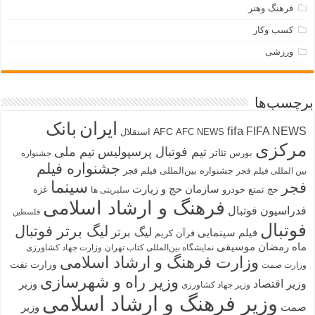
فرهنگ وهنر
کسب وکار
ورزشی
برچسب‌ها
ایران
بانک
fifa
FIFA NEWS
AFC
AFC NEWS
استقلال
مرکزی
تیم فوتبال پرسپولیس
تیم ملی
تئاتر
بورس
جشنواره
جشنواره فیلم
جشنواره بین‌المللی فیلم فجر
بین المللی فیلم فجر
سینما
فجر
سازمان حج و زیارت
حج تمتع
خودرو
غزه
سلبریتی ها
فرهنگ و ارشاد اسلامی
فدراسیون فوتبال
فلسطین
فوتبال
لیگ برتر فوتبال
لیگ برتر
فیلم سینمایی
قرآن کریم
ماه رمضان
موسیقی
نمایشگاه بین‌المللی کتاب تهران
وزارت جهاد کشاورزی
وزارت فرهنگ و ارشاد اسلامی
وزارت نفت
وزارت صمت
وزیر راه و شهرسازی
وزیر اقتصاد
وزیر
وزیر جهاد کشاورزی
وزیر فرهنگ و ارشاد اسلامی
صمت
وزیر