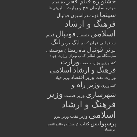
جشنواره فیلم فجر
حج تمتع
سازمان حج و زیارت
خودرو
سلبریتی ها
سینما
فدراسیون فوتبال
غزه
فرهنگ و ارشاد
اسلامی
فوتبال
فیلم
فلسطین
لیگ
لیگ برتر
سینمایی
قرآن کریم
برتر فوتبال
ماه رمضان
موسیقی
نمایشگاه بین‌المللی کتاب تهران
وزارت جهاد
وزارت
کشاورزی
وزارت صمت
فرهنگ و ارشاد اسلامی
وزیر اقتصاد
وزارت نفت
وزیر جهاد
وزیر راه و
کشاورزی
وزیر
شهرسازی
وزیر صمت
فرهنگ و ارشاد
اسلامی
وزیر نفت
وزیر نیرو
پرسپولیس
کتاب
کریستیانو رونالدو النصر
عربستان