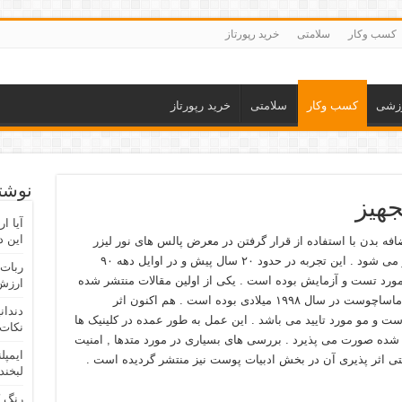
کسب وکار
سلامتی
خرید رپورتاز
زشی
کسب وکار
سلامتی
خرید رپورتاز
نوشته
جهیز
آیا ا
این د
افه بدن با استفاده از قرار گرفتن در معرض پالس های نور لیزر
می باشد این کار باعث از بین رفتن فولیکول مو می شود . این تجربه در حدود ۲۰ سال پیش و در اوایل دهه ۹۰
ربات 
 مورد تست و آزمایش بوده است . یکی از اولین مقالات منتشر شده
ارزش 
در این زمینه توسط گروهی از پزشکان عمومی ماساچوست در سال ۱۹۹۸ میلادی بوده است . هم اکنون اثر
دندان
 مو مورد تایید می باشد . این عمل به طور عمده در کلینیک ها
نکات 
 شده صورت می پذیرد . بررسی های بسیاری در مورد متدها , امنیت
ایمپل
حتی اثر پذیری آن در بخش ادبیات پوست نیز منتشر گردیده است .
لبخند
رنگ 