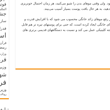
ود. ولی وقتی موهای بدن را شیو می‌کنید، هر زمان احتمال خونریزی
فوت
م دهید، به هر حال بافت پوست بسیار آسیب می‌بیند.
الملل
جشن
 رفع موهای زائد خانگی محسوب می شود که با افزایش قدرت و
سازم
 خانگی ایجاد کرده است، که حتی برای پوستهای تیره تر هم قابل
فدرا
فته کلینیکی عمل می کند و نسبت به دستگاههای قدیمی برتری های
اس
قرآن 
رمض
وزارت
فره
وزیر
شه
فر
وزیر
رونالد