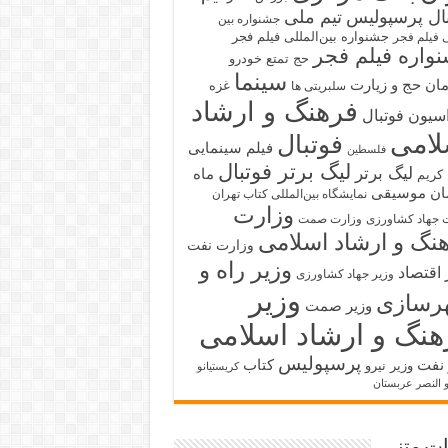
بال پرسپولیس
تیم ملی
جشنواره بین
جشنواره بین‌المللی فیلم فجر
ی فیلم فجر
واره فیلم فجر
حج تمتع
خودرو
سینما
ان حج و زیارت
غزه
سلبریتی ها
فرهنگ و ارشاد
سیون فوتبال
لامی
فوتبال
فیلم سینمایی
فلسطین
لیگ برتر فوتبال
لیگ برتر
ماه
کریم
ان
موسیقی
نمایشگاه بین‌المللی کتاب تهران
وزارت
 جهاد کشاورزی
وزارت صمت
نگ و ارشاد اسلامی
وزارت نفت
وزیر راه و
 اقتصاد
وزیر جهاد کشاورزی
وزیر
رسازی
وزیر صمت
هنگ و ارشاد اسلامی
پرسپولیس
 نفت
کتاب
وزیر نیرو
کریستیانو
و النصر عربستان