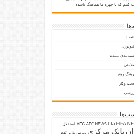
ب کنیم که با چهره ما هماهنگ باشد؟
ها
تصاد
نولوژی
ته‌بندی نشده
لامتی
هنگ وهنر
سب وکار
رزشی
ب‌ها
fifa
FIFA N
AFC
AFC NEWS
استقلال
ان
بانک مرکزی
تیم
تئاتر
بورس