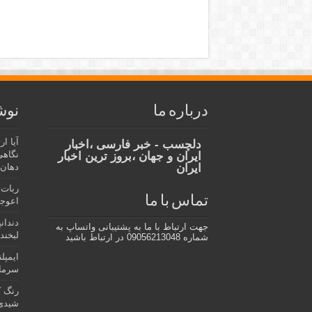
درباره ما
نوش
آیا ا
دلچسب - خبر فارسی ،اخبار
نگاهی
ایران و جهان ،بروز ترین اخبار
ایران
دهان،
ربات 
تماس با ما
اعوجا
دندان
جهت ارتباط با ما به پشتیبانی واتساپ به
لبخند 
شماره 09056213048 در ارتباط باشید
ایمپل
سرمای
رنگ ک
شیدی 