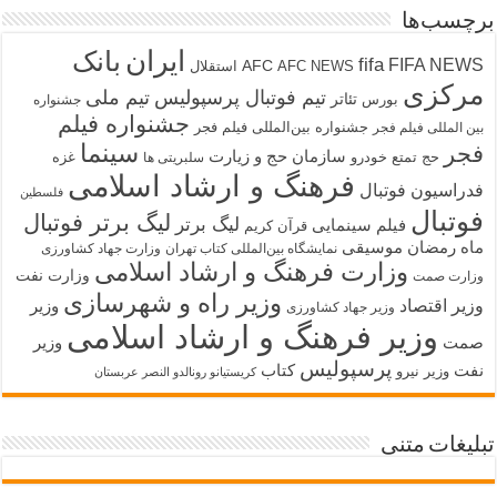
برچسب‌ها
ایران
بانک
fifa
FIFA NEWS
AFC
AFC NEWS
استقلال
مرکزی
تیم فوتبال پرسپولیس
تیم ملی
تئاتر
بورس
جشنواره
جشنواره فیلم
جشنواره بین‌المللی فیلم فجر
بین المللی فیلم فجر
سینما
فجر
سازمان حج و زیارت
حج تمتع
خودرو
غزه
سلبریتی ها
فرهنگ و ارشاد اسلامی
فدراسیون فوتبال
فلسطین
فوتبال
لیگ برتر فوتبال
لیگ برتر
فیلم سینمایی
قرآن کریم
ماه رمضان
موسیقی
نمایشگاه بین‌المللی کتاب تهران
وزارت جهاد کشاورزی
وزارت فرهنگ و ارشاد اسلامی
وزارت نفت
وزارت صمت
وزیر راه و شهرسازی
وزیر اقتصاد
وزیر
وزیر جهاد کشاورزی
وزیر فرهنگ و ارشاد اسلامی
صمت
وزیر
پرسپولیس
نفت
کتاب
وزیر نیرو
کریستیانو رونالدو النصر عربستان
تبلیغات متنی