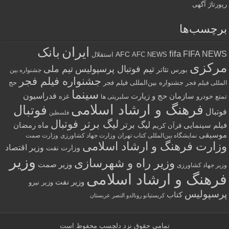
رپورتاژ آگهی
برچسب‌ها
ایران
بانک
fifa
FIFA NEWS
AFC
AFC NEWS
استقلال
مرکزی
تیم فوتبال پرسپولیس
تیم ملی
تئاتر
بورس
جشنواره بین
جشنواره فیلم فجر
جشنواره بین‌المللی فیلم فجر
حج
المللی فیلم فجر
سینما
فدراسیون
سازمان حج و زیارت
تمتع
خودرو
غزه
سلبریتی ها
فرهنگ و ارشاد اسلامی
فوتبال
فوتبال
فلسطین
لیگ برتر فوتبال
لیگ برتر
فیلم سینمایی
ماه رمضان
قرآن کریم
موسیقی
نمایشگاه بین‌المللی کتاب تهران
وزارت جهاد کشاورزی
وزارت صمت
وزارت فرهنگ و ارشاد اسلامی
وزیر اقتصاد
وزارت نفت
وزیر
وزیر راه و شهرسازی
وزیر صمت
وزیر جهاد کشاورزی
فرهنگ و ارشاد اسلامی
وزیر نفت
وزیر نیرو
پرسپولیس
کتاب
کریستیانو رونالدو النصر عربستان
تمامی حقوق نزد
دلچسب
محفوظ است