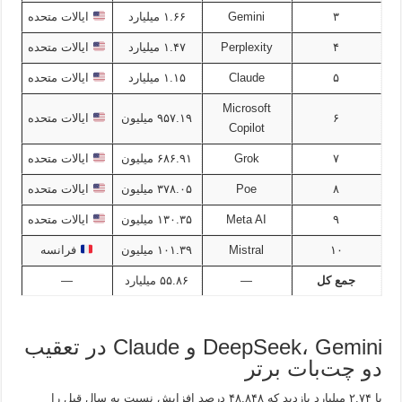
۳
Gemini
۱.۶۶ میلیارد
ایالات متحده
۴
Perplexity
۱.۴۷ میلیارد
ایالات متحده
۵
Claude
۱.۱۵ میلیارد
ایالات متحده
Microsoft
۶
۹۵۷.۱۹ میلیون
ایالات متحده
Copilot
۷
Grok
۶۸۶.۹۱ میلیون
ایالات متحده
۸
Poe
۳۷۸.۰۵ میلیون
ایالات متحده
۹
Meta AI
۱۳۰.۳۵ میلیون
ایالات متحده
۱۰
Mistral
۱۰۱.۳۹ میلیون
فرانسه
جمع کل
—
۵۵.۸۶ میلیارد
—
DeepSeek، Gemini و Claude در تعقیب
دو چت‌بات برتر
با ۲.۷۴ میلیارد بازدید که ۴۸,۸۴۸ درصد افزایش نسبت به سال قبل را