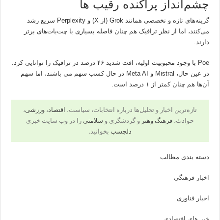
چشم‌انداز پراکنده رقیب ها
گزینه‌های تازه و تخصصی همانند Grok (از X) و Perplexity سریع رشد
می‌کنند، اما از نظر ترافیک هم چنان فاصله بسیاری با چت‌بات‌های برتر
دارند.
Poe با وجود محبوبیت اولیه، افت شدید ۴۶ درصد در ترافیک را توانایی کرد.
در عین حال، Mistral و Meta AI در حال کسب سهم می باشند، اما سهم
آن‌ها هم چنان کمتر از ۱ درصد است.
تازه‌ترین اخبار و تحلیل‌ها درباره انتخابات، سیاست،
اقتصاد
،
ورزشی
،
حوادث،
فرهنگ وهنر
و گردشگری و
سلامتی
را در وب سایت خبری
دلچسب
بخوانید.
دسته بندی مطالب
اخبار فرهنگی
اخبار فناوری
خبر های اقتصادی