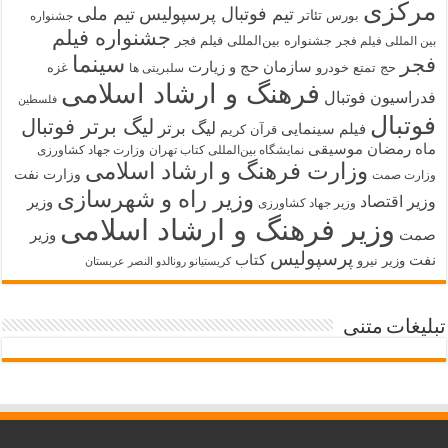
مرکزی
تیم فوتبال پرسپولیس
تیم ملی
تئاتر
بورس
جشنواره
جشنواره فیلم
جشنواره بین‌المللی فیلم فجر
بین المللی فیلم فجر
سینما
فجر
سازمان حج و زیارت
حج تمتع
خودرو
غزه
سلبریتی ها
فرهنگ و ارشاد اسلامی
فدراسیون فوتبال
فلسطین
فوتبال
لیگ برتر فوتبال
لیگ برتر
فیلم سینمایی
قرآن کریم
ماه رمضان
موسیقی
نمایشگاه بین‌المللی کتاب تهران
وزارت جهاد کشاورزی
وزارت فرهنگ و ارشاد اسلامی
وزارت نفت
وزارت صمت
وزیر راه و شهرسازی
وزیر اقتصاد
وزیر
وزیر جهاد کشاورزی
وزیر فرهنگ و ارشاد اسلامی
صمت
وزیر
پرسپولیس
نفت
کتاب
وزیر نیرو
کریستیانو رونالدو النصر عربستان
تبلیغات متنی