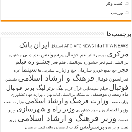
کسب وکار
ورزشی
برچسب‌ها
ایران
بانک
fifa
FIFA NEWS
AFC
AFC NEWS
استقلال
مرکزی
تیم فوتبال پرسپولیس
تیم ملی
تئاتر
بورس
جشنواره
جشنواره فیلم
جشنواره بین‌المللی فیلم فجر
بین المللی فیلم فجر
سینما
فجر
سازمان حج و زیارت
حج تمتع
خودرو
غزه
سلبریتی ها
فرهنگ و ارشاد اسلامی
فدراسیون فوتبال
فلسطین
فوتبال
لیگ برتر فوتبال
لیگ برتر
فیلم سینمایی
قرآن کریم
ماه رمضان
موسیقی
نمایشگاه بین‌المللی کتاب تهران
وزارت جهاد کشاورزی
وزارت فرهنگ و ارشاد اسلامی
وزارت نفت
وزارت صمت
وزیر راه و شهرسازی
وزیر اقتصاد
وزیر
وزیر جهاد کشاورزی
وزیر فرهنگ و ارشاد اسلامی
صمت
وزیر
پرسپولیس
نفت
کتاب
وزیر نیرو
کریستیانو رونالدو النصر عربستان