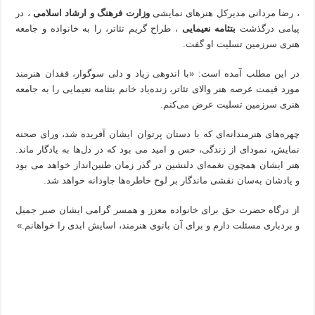
، رضا مردانی مدیرکل هنرهای نمایشی
وزارت فرهنگ و ارشاد اسلامی
، در
پیامی درگذشت
بتثامه نعیمایی
، طراح گریم تئاتر، را به خانواده و جامعه
هنری سرزمین تسلیت او گفت.
در این مطلب آمده است: «با اندوهی زیاد و دلی سوگوار، فقدان هنرمند
مورد قیمت عرصه هنر والای تئاتر، زنده‌یاد خانم بتثامه نعیمایی را به جامعه
هنری سرزمین تسلیت عرض می‌کنم.
چهره‌های هنرمندانه‌ای که با دستان پرتوان ایشان آفریده شد، ورای صحنه
نمایش، نمود‌ای از زندگی، حس و امید می بود که در دل‌ها به یادگار ماند.
هنر ایشان همچون نغمه‌ای دلنشین در گذر زمان طنین‌انداز خواهد می بود
و یادشان به‌سان نقشی ماندگار بر لوح خاطره‌ها جاودانه خواهد شد.
از درگاه حضرت حق برای خانواده معزز و همسر گرامی ایشان صبر جمیل
و بردباری مسئلت دارم و برای آن بانوی هنرمند، اسایش ابدی را خواهانم.»