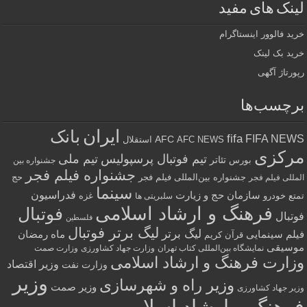
لینک های مفید
خرید فالوور اینستاگرام
خرید بک لینک
رپورتاژ آگهی
برچسب‌ها
ایران
بانک
fifa
FIFA NEWS
AFC
AFC NEWS
استقلال
مرکزی
تیم فوتبال پرسپولیس
تیم ملی
تئاتر
بورس
جشنواره بین
جشنواره فیلم فجر
جشنواره بین‌المللی فیلم فجر
حج
المللی فیلم فجر
سینما
فدراسیون
سازمان حج و زیارت
تمتع
خودرو
غزه
سلبریتی ها
فرهنگ و ارشاد اسلامی
فوتبال
فوتبال
فلسطین
لیگ برتر فوتبال
لیگ برتر
فیلم سینمایی
ماه رمضان
قرآن کریم
موسیقی
نمایشگاه بین‌المللی کتاب تهران
وزارت جهاد کشاورزی
وزارت صمت
وزارت فرهنگ و ارشاد اسلامی
وزیر اقتصاد
وزارت نفت
وزیر
وزیر راه و شهرسازی
وزیر صمت
وزیر جهاد کشاورزی
فرهنگ و ارشاد اسلامی