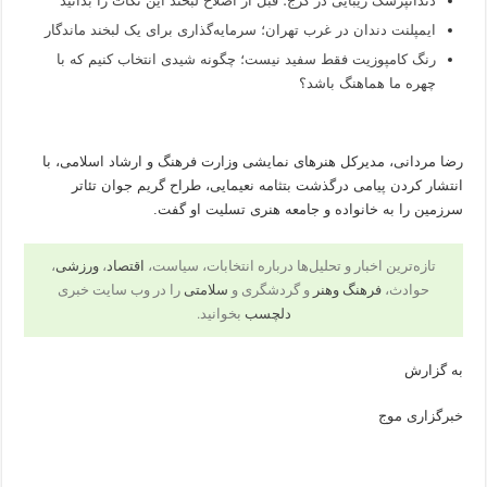
دندانپزشک زیبایی در کرج؛ قبل از اصلاح لبخند این نکات را بدانید
ایمپلنت دندان در غرب تهران؛ سرمایه‌گذاری برای یک لبخند ماندگار
رنگ کامپوزیت فقط سفید نیست؛ چگونه شیدی انتخاب کنیم که با
چهره ما هماهنگ باشد؟
رضا مردانی، مدیرکل هنرهای نمایشی وزارت فرهنگ و ارشاد اسلامی، با
انتشار کردن پیامی درگذشت بتثامه نعیمایی، طراح گریم جوان تئاتر
سرزمین را به خانواده و جامعه هنری تسلیت او گفت.
تازه‌ترین اخبار و تحلیل‌ها درباره انتخابات، سیاست،
اقتصاد
،
ورزشی
،
حوادث،
فرهنگ وهنر
و گردشگری و
سلامتی
را در وب سایت خبری
دلچسب
بخوانید.
به گزارش
خبرگزاری موج