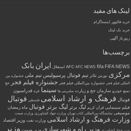
لینک های مفید
خرید فالوور اینستاگرام
خرید بک لینک
رپورتاژ آگهی
برچسب‌ها
ایران
بانک
fifa
FIFA NEWS
AFC
AFC NEWS
استقلال
مرکزی
تیم فوتبال پرسپولیس
تیم ملی
تئاتر
بورس
جشنواره بین
جشنواره فیلم فجر
جشنواره بین‌المللی فیلم فجر
حج
المللی فیلم فجر
سینما
فدراسیون
سازمان حج و زیارت
تمتع
خودرو
غزه
سلبریتی ها
فرهنگ و ارشاد اسلامی
فوتبال
فوتبال
فلسطین
لیگ برتر فوتبال
لیگ برتر
فیلم سینمایی
ماه رمضان
قرآن کریم
موسیقی
نمایشگاه بین‌المللی کتاب تهران
وزارت جهاد کشاورزی
وزارت صمت
وزارت فرهنگ و ارشاد اسلامی
وزیر اقتصاد
وزارت نفت
وزیر
وزیر راه و شهرسازی
وزیر صمت
وزیر جهاد کشاورزی