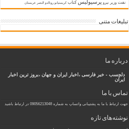
پرسپولیس
نفت
کتاب
وزیر نیرو
کریستیانو رونالدو النصر عربستان
تبلیغات متنی
درباره ما
دلچسب - خبر فارسی ،اخبار ایران و جهان ،بروز ترین اخبار
ایران
تماس با ما
جهت ارتباط با ما به پشتیبانی واتساپ به شماره 09056213048 در ارتباط باشید
نوشته‌های تازه