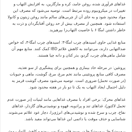
غذاهای فرآوری شده، روغن جامد، کره و مارگارین، به افزایش التهاب و
تغییرات در میکروبیوم روده مرتبط است. توصیه می‌شود که مصرف این
مواد محدود شود و به جای آن از چربی‌های سالم مانند روغن زیتون و کانولا
استفاده شود. همچنین از مصرف بیش از حد روغن آفتابگردان و ذرت به
خاطر داشتن امگا ۶ با خاصیت التهاب‌زا بپرهیزید.
منابع غذایی حاوی اسیدهای چرب امگا-۳: اسیدهای چرب امگا-۳، که خواص
ضدالتهابی دارند، می‌توانند به کاهش علائم IBD کمک کنند. منابع مهم آن
شامل ماهی‌های چرب، گردو، بذر کتان و دانه چیا هستند.
پروتئین: در مرحله حاد بیماری و همچنین برای پیشگیری از سو تغذیه،
مصرف کافی منابع پروتئینی مانند تخم مرغ، مرغ، گوشت، ماهی و حبوبات
(در صورت تحمل) ضروری است. توصیه می‌شود مصرف گوشت قرمز به
دلیل احتمال ایجاد التهاب به یک تا دو بار در هفته محدود شود.
غذاهای محرک: برخی افراد با مصرف غذاهایی مانند لبنیات (در صورت عدم
تحمل لاکتوز)، غذاهای تند و پرادویه، قهوه و نوشیدنی‌های گازدار، غذاهای
نفاخ، چرب و سرخ شده و نوشیدنی‌های انرژی‌زا، دچار عود علائم می‌شوند.
شناسایی و حذف موقت یا دائمی این غذاها می‌تواند مفید باشد.
پروبیوتیک‌ها: پروبیوتیک‌ها در بهبود فلور میکروبی روده و کاهش التهاب موثر