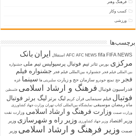
فرهنگ وهنر
کسب وکار
ورزشی
برچسب‌ها
ایران
بانک
fifa
FIFA NEWS
AFC
AFC NEWS
استقلال
مرکزی
تیم فوتبال پرسپولیس
تیم ملی
تئاتر
بورس
جشنواره
جشنواره فیلم
جشنواره بین‌المللی فیلم فجر
بین المللی فیلم فجر
سینما
فجر
سازمان حج و زیارت
حج تمتع
خودرو
غزه
سلبریتی ها
فرهنگ و ارشاد اسلامی
فدراسیون فوتبال
فلسطین
فوتبال
لیگ برتر فوتبال
لیگ برتر
فیلم سینمایی
قرآن کریم
ماه رمضان
موسیقی
نمایشگاه بین‌المللی کتاب تهران
وزارت جهاد کشاورزی
وزارت فرهنگ و ارشاد اسلامی
وزارت نفت
وزارت صمت
وزیر راه و شهرسازی
وزیر اقتصاد
وزیر
وزیر جهاد کشاورزی
وزیر فرهنگ و ارشاد اسلامی
صمت
وزیر