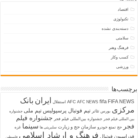
اقتصاد
تکنولوژی
دسته‌بندی نشده
سلامتی
فرهنگ وهنر
کسب وکار
ورزشی
برچسب‌ها
ایران
بانک
fifa
FIFA NEWS
AFC
AFC NEWS
استقلال
مرکزی
تیم فوتبال پرسپولیس
تیم ملی
تئاتر
بورس
جشنواره
جشنواره فیلم
جشنواره بین‌المللی فیلم فجر
بین المللی فیلم فجر
سینما
فجر
سازمان حج و زیارت
حج تمتع
خودرو
غزه
سلبریتی ها
فرهنگ و ارشاد اسلامی
فدراسیون فوتبال
فلسطین