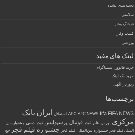
دسته‌بندی نشده
سلامتی
فرهنگ وهنر
کسب وکار
ورزشی
لینک های مفید
خرید فالوور اینستاگرام
خرید بک لینک
رپورتاژ آگهی
برچسب‌ها
ایران
بانک
fifa
FIFA NEWS
AFC
AFC NEWS
استقلال
مرکزی
تیم فوتبال پرسپولیس
تیم ملی
تئاتر
بورس
جشنواره بین
جشنواره فیلم فجر
جشنواره بین‌المللی فیلم فجر
حج
المللی فیلم فجر