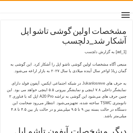
مشخصات اولین گوشی تاشو اپل
آشکار شد_دلچسب
[ad_1] به گزارش
دلچسب
منبعی آگاه مشخصات اولین گوشی تاشو اپل را آشکار کرد. این گوشی به
گمان زیادً اواخر سال آینده میلادی یا سال ۲۰۲۷ به بازار اراعه می‌شود.
به حرف های
Jukanlosreve
در شبکه اجتماعی ایکس، آیفون فولد دارای
نمایشگر داخلی ۷.۸ اینچی و نمایشگر بیرونی ۵.۵ اینچی خواهد می بود. این
چنین حرف های می‌شود این گوشی به تراشه A20 Pro اپل که با
فناوری
۲
نانومتری TSMC ساخته شده، تجهیزمی‌شود. انتظار می‌رود ضخامت این
دستگاه در حالت بسته بین ۹ تا ۹.۵ میلی‌متر و در حالت باز بین ۴.۵ تا ۴.۸
میلی‌متر باشد.
دیگر مشخصات آیفون تاشو اپل