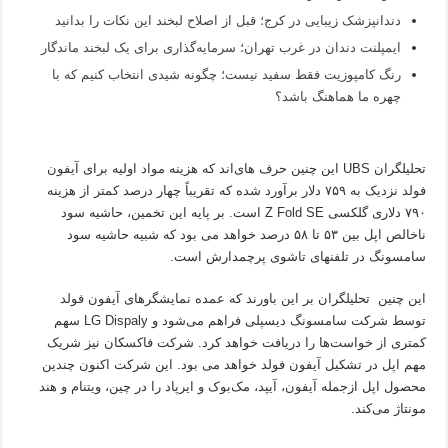
دندانپزشک زیبایی در کرج؛ قبل از اصلاح لبخند این نکات را بدانید
ایمپلنت دندان در غرب تهران؛ سرمایه‌گذاری برای یک لبخند ماندگار
رنگ کامپوزیت فقط سفید نیست؛ چگونه شیدی انتخاب کنیم که با
چهره ما هماهنگ باشد؟
تحلیلگران UBS این چنین حرف های‌اند که هزینه مواد اولیه برای آیفون
فولد نزدیک به ۷۵۹ دلار برآورد شده که تقریباً چهار درصد کمتر از هزینه
۷۹۰ دلاری گلکسی Z Fold SE است. بر پایه این تخمین، حاشیه سود
ناخالص اپل بین ۵۳ تا ۵۸ درصد خواهد می بود که شبیه حاشیه سود
سامسونگ در تلفنهای تاشوی پرچمدارش است.
این چنین تحلیلگران بر این باورند که عمده نمایشگرهای آیفون فولد
توسط شرکت سامسونگ دیسپلی فراهم می‌شود و LG Dispaly سهم
کمتری از خواست‌ها را دریافت خواهد کرد. شرکت فاکسکان نیز شریک
مهم اپل در تشکیل آیفون فولد خواهد می بود. این شرکت اکنون چندین
محصول اپل ازجمله آیفون، آیپد، مک‌بوک و ایرپاد را در چین، ویتنام و هند
مونتاژ می‌کند.