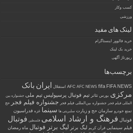
کسب وکار
ورزشی
لینک های مفید
خرید فالوور اینستاگرام
خرید بک لینک
رپورتاژ آگهی
برچسب‌ها
ایران
بانک
fifa
FIFA NEWS
AFC
AFC NEWS
استقلال
مرکزی
تیم فوتبال پرسپولیس
تیم ملی
تئاتر
بورس
جشنواره بین
جشنواره فیلم فجر
جشنواره بین‌المللی فیلم فجر
حج
المللی فیلم فجر
سینما
فدراسیون
سازمان حج و زیارت
تمتع
خودرو
غزه
سلبریتی ها
فرهنگ و ارشاد اسلامی
فوتبال
فوتبال
فلسطین
لیگ برتر فوتبال
لیگ برتر
فیلم سینمایی
ماه رمضان
قرآن کریم