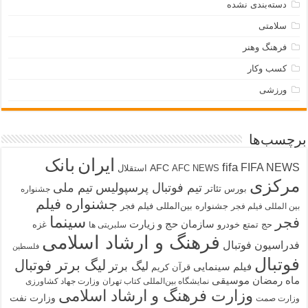
دسته‌بندی نشده
سلامتی
فرهنگ وهنر
کسب وکار
ورزشی
برچسب‌ها
ایران
بانک
fifa
FIFA NEWS
AFC
AFC NEWS
استقلال
مرکزی
تیم فوتبال پرسپولیس
تیم ملی
تئاتر
بورس
جشنواره
جشنواره فیلم
جشنواره بین‌المللی فیلم فجر
بین المللی فیلم فجر
سینما
فجر
سازمان حج و زیارت
حج تمتع
خودرو
غزه
سلبریتی ها
فرهنگ و ارشاد اسلامی
فدراسیون فوتبال
فلسطین
فوتبال
لیگ برتر فوتبال
لیگ برتر
فیلم سینمایی
قرآن کریم
ماه رمضان
موسیقی
نمایشگاه بین‌المللی کتاب تهران
وزارت جهاد کشاورزی
وزارت فرهنگ و ارشاد اسلامی
وزارت نفت
وزارت صمت