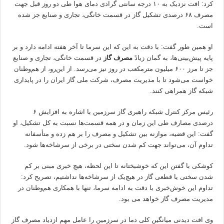
کرد: افت نزدیک به ۱۰ درجه سانتی گرادی دمای هوا طی دو روز قبل جهت
مصرف ۶۸ درصدی تشکیل گاز در قسمت خانگی، تجاری و صنایع جز شده
است.
او همین طور گفت: با دقت به این که این سرما تا آخر هفته ادامه دارد و بر
پایه پیش‌بینی‌ها، به گمان زیادً
مصرف گاز
در قسمت خانگی، تجاری و صنایع
جز تا مرز ۶۰۰ میلیون مترمکعب در روز نیز می‌رسد. از این‌رو، از هم‌وطنان
خواست می‌شود تا با مدیریت مصرف، شرکت ملی گاز ایران را در پایداری
شبکه گاز همراهی کنند.
رئیس مرکز کنترل شبکه راهبری گاز سرزمین با اشاره به افزایش ۶
درصدی مصارف طی این زمان و در همه قسمت‌ها نسبت به کل تشکیل، او
گفت: این قضیه، موازنه بین تشکیل و مصرف را بر هم زده و متأسفانه
تداوم آن، می‌تواند جهت کم شدن سختی در برخی از سرشاخه‌ها شود.
کوشکی با گفتن این که خوشبختانه تا این لحظه، هیچ خبری مبنی بر کم
شدن سختی یا قطعی گاز در هیچ‌یک از سرشاخه‌ها نداشتیم، تصریح کرد:
تداوم این خوش‌خبری با دقت به ادامه سرما، تنها با همکاری هم‌وطنان در
مدیریت مصرف گاز خواهد می بود.
وی افت دیدنی میانگین کلی دما در سرزمین را عامل مهم ازدیاد مصرف گاز