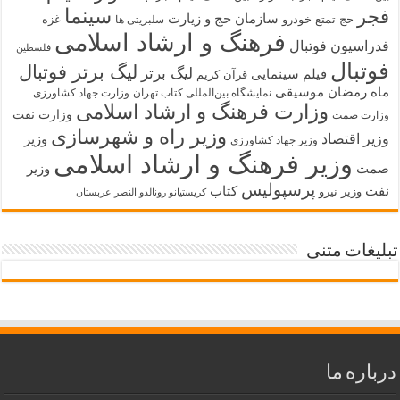
سینما
فجر
سازمان حج و زیارت
حج تمتع
خودرو
غزه
سلبریتی ها
فرهنگ و ارشاد اسلامی
فدراسیون فوتبال
فلسطین
فوتبال
لیگ برتر فوتبال
لیگ برتر
فیلم سینمایی
قرآن کریم
ماه رمضان
موسیقی
نمایشگاه بین‌المللی کتاب تهران
وزارت جهاد کشاورزی
وزارت فرهنگ و ارشاد اسلامی
وزارت نفت
وزارت صمت
وزیر راه و شهرسازی
وزیر اقتصاد
وزیر
وزیر جهاد کشاورزی
وزیر فرهنگ و ارشاد اسلامی
صمت
وزیر
پرسپولیس
نفت
کتاب
وزیر نیرو
کریستیانو رونالدو النصر عربستان
تبلیغات متنی
درباره ما