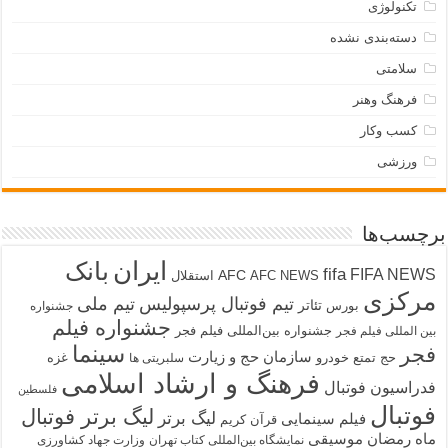
تکنولوژی
دسته‌بندی نشده
سلامتی
فرهنگ وهنر
کسب وکار
ورزشی
برچسب‌ها
ایران
بانک
fifa
FIFA NEWS
AFC
AFC NEWS
استقلال
مرکزی
تیم فوتبال پرسپولیس
تیم ملی
تئاتر
بورس
جشنواره
جشنواره فیلم
جشنواره بین‌المللی فیلم فجر
بین المللی فیلم فجر
سینما
فجر
سازمان حج و زیارت
حج تمتع
خودرو
غزه
سلبریتی ها
فرهنگ و ارشاد اسلامی
فدراسیون فوتبال
فلسطین
فوتبال
لیگ برتر فوتبال
لیگ برتر
فیلم سینمایی
قرآن کریم
ماه رمضان
موسیقی
نمایشگاه بین‌المللی کتاب تهران
وزارت جهاد کشاورزی