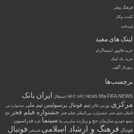
فرهنگ وهنر
کسب وکار
ورزشی
لینک های مفید
خرید فالوور اینستاگرام
خرید بک لینک
رپورتاژ آگهی
برچسب‌ها
ایران
بانک
fifa
FIFA NEWS
AFC
AFC NEWS
استقلال
مرکزی
تیم فوتبال پرسپولیس
تیم ملی
تئاتر
بورس
جشنواره بین
جشنواره فیلم فجر
جشنواره بین‌المللی فیلم فجر
حج
المللی فیلم فجر
سینما
فدراسیون
سازمان حج و زیارت
تمتع
خودرو
غزه
سلبریتی ها
فرهنگ و ارشاد اسلامی
فوتبال
فوتبال
فلسطین