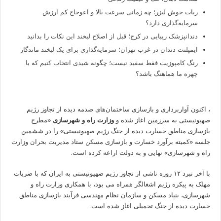
ربات جوش لیزر؛ چه زمانی سرعت بالا و اعوجاج کم ارزش
سرمایه‌گذاری دارد؟
دندانپزشک زیبایی در کرج؛ قبل از اصلاح لبخند این نکات را بدانید
ایمپلنت دندان در غرب تهران؛ سرمایه‌گذاری برای یک لبخند ماندگار
رنگ کامپوزیت فقط سفید نیست؛ چگونه شیدی انتخاب کنیم که با
چهره ما هماهنگ باشد؟
، اکنون آواربرداری و بازسازی ساختمان‌های صدمه دیده از تجاوز رژیم
صهیونیستی به سرزمین اغاز شده و
وزارت راه و شهرسازی
«مطرح
بازسازی مناطق خسارت دیده از جنگ رژیم صهیونیستی» را در ششمین
جلسه «کمیته برآورد خسارت و بازسازی مسکن ستاد مدیریت بحران وزارت
راه و شهرسازی» نهایی و به دولت اراعه کرده است.
با آخر نبرد ۱۲ روزه ناشی از تجاوز رژیم صهیونیستی به ایران که با ضربات
مهلک به پیکره رژیم اشغالگر همراه می بود، با همکاری وزارت راه و
شهرسازی، بنیاد مسکن و سازمان نظام مهندسی فرآیند بازسازی مناطق
خسارت دیده از جنگ تحمیلی اغاز شده است.