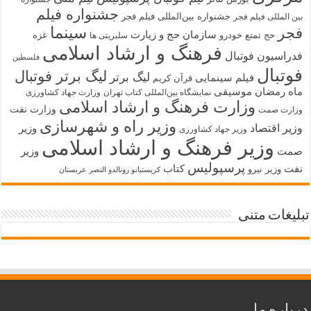
جشنواره فیلم
جشنواره بین‌المللی فیلم فجر
بین المللی فیلم فجر
سینما
فجر
سازمان حج و زیارت
حج تمتع
خودرو
غزه
سلبریتی ها
فرهنگ و ارشاد اسلامی
فدراسیون فوتبال
فلسطین
فوتبال
لیگ برتر فوتبال
لیگ برتر
فیلم سینمایی
قرآن کریم
ماه رمضان
موسیقی
نمایشگاه بین‌المللی کتاب تهران
وزارت جهاد کشاورزی
وزارت فرهنگ و ارشاد اسلامی
وزارت نفت
وزارت صمت
وزیر راه و شهرسازی
وزیر اقتصاد
وزیر
وزیر جهاد کشاورزی
وزیر فرهنگ و ارشاد اسلامی
صمت
وزیر
پرسپولیس
نفت
کتاب
وزیر نیرو
کریستیانو رونالدو النصر عربستان
تبلیغات متنی
درباره ما