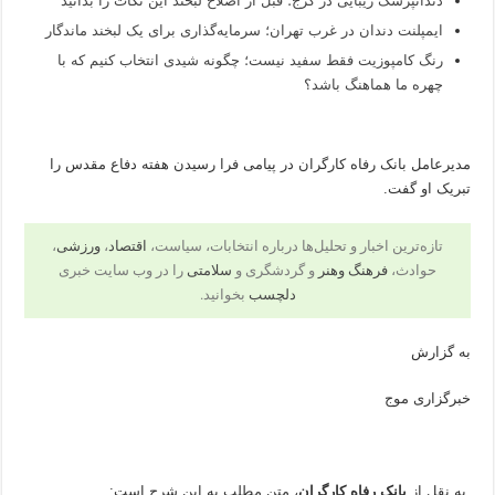
دندانپزشک زیبایی در کرج؛ قبل از اصلاح لبخند این نکات را بدانید
ایمپلنت دندان در غرب تهران؛ سرمایه‌گذاری برای یک لبخند ماندگار
رنگ کامپوزیت فقط سفید نیست؛ چگونه شیدی انتخاب کنیم که با
چهره ما هماهنگ باشد؟
مدیرعامل بانک رفاه کارگران در پیامی فرا رسیدن هفته دفاع مقدس را
تبریک او گفت.
تازه‌ترین اخبار و تحلیل‌ها درباره انتخابات، سیاست،
اقتصاد
،
ورزشی
،
حوادث،
فرهنگ وهنر
و گردشگری و
سلامتی
را در وب سایت خبری
دلچسب
بخوانید.
به گزارش
خبرگزاری موج
به نقل از
بانک رفاه کارگران
، متن مطلب به این شرح است: