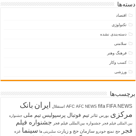
دسته‌ها
اقتصاد
تکنولوژی
دسته‌بندی نشده
سلامتی
فرهنگ وهنر
کسب وکار
ورزشی
برچسب‌ها
ایران
بانک
fifa
FIFA NEWS
AFC
AFC NEWS
استقلال
مرکزی
تیم فوتبال پرسپولیس
تیم ملی
تئاتر
بورس
جشنواره
جشنواره فیلم
جشنواره بین‌المللی فیلم فجر
بین المللی فیلم فجر
سینما
فجر
سازمان حج و زیارت
حج تمتع
خودرو
غزه
سلبریتی ها