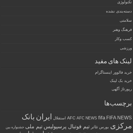
تکنولوژی
دسته‌بندی نشده
سلامتی
فرهنگ وهنر
کسب وکار
ورزشی
لینک های مفید
خرید فالوور اینستاگرام
خرید بک لینک
رپورتاژ آگهی
برچسب‌ها
ایران
بانک
fifa
FIFA NEWS
AFC
AFC NEWS
استقلال
مرکزی
تیم فوتبال پرسپولیس
تیم ملی
تئاتر
بورس
جشنواره بین