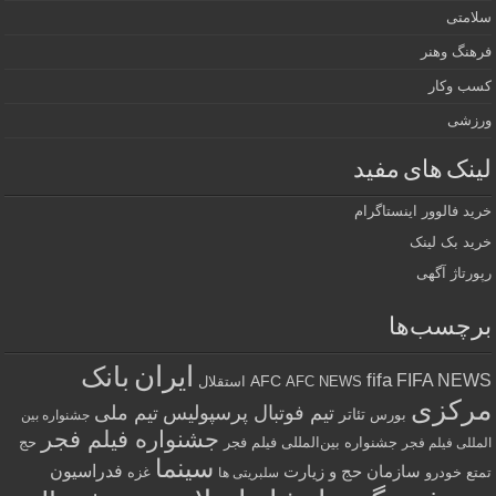
سلامتی
فرهنگ وهنر
کسب وکار
ورزشی
لینک های مفید
خرید فالوور اینستاگرام
خرید بک لینک
رپورتاژ آگهی
برچسب‌ها
ایران
بانک
fifa
FIFA NEWS
AFC
AFC NEWS
استقلال
مرکزی
تیم فوتبال پرسپولیس
تیم ملی
تئاتر
بورس
جشنواره بین
جشنواره فیلم فجر
جشنواره بین‌المللی فیلم فجر
حج
المللی فیلم فجر
سینما
فدراسیون
سازمان حج و زیارت
تمتع
خودرو
غزه
سلبریتی ها