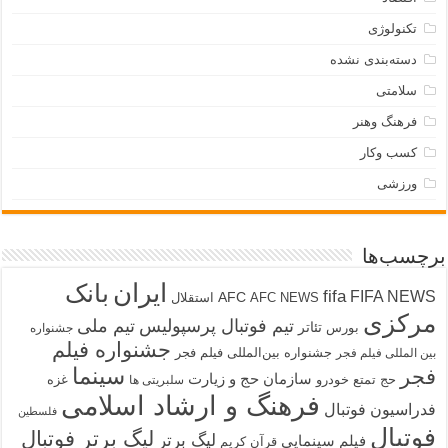
تکنولوژی
دسته‌بندی نشده
سلامتی
فرهنگ وهنر
کسب وکار
ورزشی
برچسب‌ها
ایران
بانک
fifa
FIFA NEWS
AFC
AFC NEWS
استقلال
مرکزی
تیم فوتبال پرسپولیس
تیم ملی
تئاتر
بورس
جشنواره
جشنواره فیلم
جشنواره بین‌المللی فیلم فجر
بین المللی فیلم فجر
سینما
فجر
سازمان حج و زیارت
حج تمتع
خودرو
غزه
سلبریتی ها
فرهنگ و ارشاد اسلامی
فدراسیون فوتبال
فلسطین
فوتبال
لیگ برتر فوتبال
لیگ برتر
فیلم سینمایی
قرآن کریم