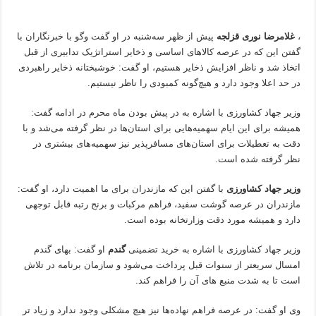
،
غلامرضا نوری قزلجه
پیش از ظهر سه‌شنبه در او گفت وگو با خبرنگاران با
گفتن این که در عرصه کالاهای اساسی و ذخایر استراتژیک تدابیری از قبل
اتخاذ شد و ناظر افزایش ذخایر هستیم، او گفت: خوشبختانه ذخایر راهبردی
در حد اعلا وجود دارد و هیچ‌گونه کمبودی را ناظر نیستیم.
وزیر جهاد کشاورزی با اشاره به در پیش بودن ماه محرم در ادامه گفت:
همیشه برای این ایام سهمیه‌هایی برای استان‌ها در نظر گرفته می‌شد و با
دقت به تعطیلات برای استان‌های مسافرپذیر نیز سهمیه‌های بیشتری در
نظر گرفته شده است.
وزیر جهاد کشاورزی
با گفتن این که مازندران برای ما اهمیت دارد، او گفت:
مازندران در عرصه گوشت سفید، فراهم مرکبات و برنج رتبه قابل توجهی
دارد و همیشه مورد دقت وزارتخانه بوده است.
وزیر جهاد کشاورزی با اشاره به خرید تضمینی
گندم
او گفت: بهای گندم
امسال سریعتر از سنوات قبل پرداخت می‌شود و سازمان برنامه در تلاش
است تا به شدت منبع های آن را فراهم کند.
وی او گفت: در عرصه فراهم نهاده‌ها نیز هیچ مشکلی وجود ندارد و زیاد تر