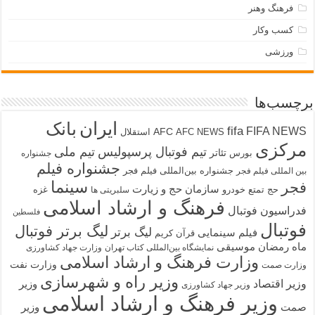
فرهنگ وهنر
کسب وکار
ورزشی
برچسب‌ها
ایران
بانک
fifa
FIFA NEWS
AFC
AFC NEWS
استقلال
مرکزی
تیم فوتبال پرسپولیس
تیم ملی
تئاتر
بورس
جشنواره
جشنواره فیلم
جشنواره بین‌المللی فیلم فجر
بین المللی فیلم فجر
سینما
فجر
سازمان حج و زیارت
حج تمتع
خودرو
غزه
سلبریتی ها
فرهنگ و ارشاد اسلامی
فدراسیون فوتبال
فلسطین
فوتبال
لیگ برتر فوتبال
لیگ برتر
فیلم سینمایی
قرآن کریم
ماه رمضان
موسیقی
نمایشگاه بین‌المللی کتاب تهران
وزارت جهاد کشاورزی
وزارت فرهنگ و ارشاد اسلامی
وزارت نفت
وزارت صمت
وزیر راه و شهرسازی
وزیر اقتصاد
وزیر
وزیر جهاد کشاورزی
وزیر فرهنگ و ارشاد اسلامی
صمت
وزیر