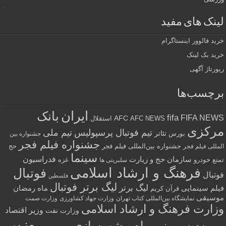
لینک های مفید
خرید فالوور اینستاگرام
خرید بک لینک
رپورتاژ آگهی
برچسب‌ها
ایران
بانک
fifa
FIFA NEWS
AFC
AFC NEWS
استقلال
مرکزی
تیم فوتبال پرسپولیس
تیم ملی
تئاتر
بورس
جشنواره بین
جشنواره فیلم فجر
جشنواره بین‌المللی فیلم فجر
حج
المللی فیلم فجر
سینما
فدراسیون
سازمان حج و زیارت
تمتع
خودرو
غزه
سلبریتی ها
فرهنگ و ارشاد اسلامی
فوتبال
فوتبال
فلسطین
لیگ برتر فوتبال
لیگ برتر
فیلم سینمایی
ماه رمضان
قرآن کریم
موسیقی
نمایشگاه بین‌المللی کتاب تهران
وزارت جهاد کشاورزی
وزارت صمت
وزارت فرهنگ و ارشاد اسلامی
وزیر اقتصاد
وزارت نفت
وزیر
وزیر راه و شهرسازی