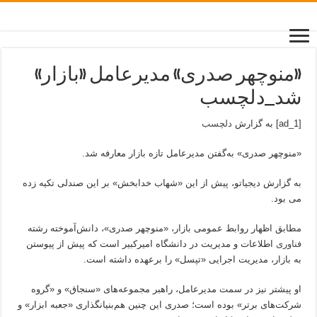
«منوچهر صدری» مدیرعامل «بازار»
شد_دلچسب
[ad_1] به گزارش
دلچسب
«منوچهر صدری» به‌گفتن مدیرعامل تازه بازار معارفه شد.
به گزارش دیجیاتو، پیش از این «شهاب خدابخش» بر این صندلی تکیه زده
می بود.
مطابق اظهار روابط عمومی بازار، «منوچهر صدری»، دانش‌آموخته رشته
فناوری
اطلاعات و مدیریت در دانشگاه امیرکبیر است که پیش از پیوستن
به بازار، مدیریت اجرایی «تپسل» را برعهده داشته است.
او پیشتر نیز در سمت مدیرعامل، راهبر مجموعه‌های «سنجاق» و «گروه
شرکت‌های برتر» بوده است؛ صدری این چنین هم‌بنیانگذاری «جعبه ابزار» و