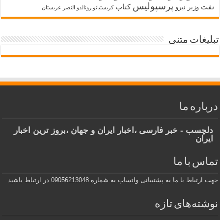
پرسپولیس
نفت
کتاب
وزیر نیرو
کریستیانو رونالدو النصر عربستان
تبلیغات متنی
درباره ما
دلچسب - خبر فارسی ،اخبار ایران و جهان ،بروز ترین اخبار
ایران
تماس با ما
جهت ارتباط با ما به پشتیبانی واتساپ به شماره 09056213048 در ارتباط باشید
نوشته‌های تازه