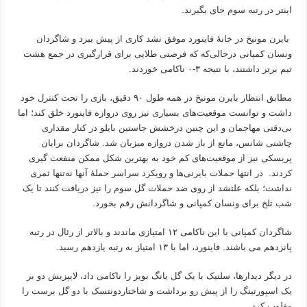
اینتر در رتبه سوم جای بگیرند.
بایرن مونیخ در خانۀ فاینورد موفق نشد کاری از پیش ببرد و شاگردان
ونسان کمپانی درحالی‌که که فرصتی طلایی برای قرارگیری در جمع هشت
تیم برتر داشتند، با نتیجه ۳-۰ ناکامی خوردند.
مطابق انتظار بایرن مونیخ در همه طول ۹۰ دقیق، بازی را تحت کنترل خود
داشت و توانست موقعیت‌های بسیاری نیز روی دروازه فاینورد خلق کند؛ اما
بی‌دقتی مهاجمان و این چنین درخشش جاستین بایلو در کنار مقداری
چاشنی شانس، مانع از باز شدن دروازه میزبان شد. شاگردان برایان
پریسکی نیز از موقعیت‌های کم خود به بهترین شکل ممکن منفعت گیری
کردند. در انتها حملات بایرنی‌ها و رویکرد سراسر حملۀ آنها نه‌تنها ثمری
نداشت؛ بلکه علتشد از روی ضد حملات گل سوم را نیز دریافت کنند تا یک
شب تلخ برای ونسان کمپانی و شاگردانش رقم بخورد.
شاگردان کمپانی با این ناکامی ۱۲ امتیازی ماندند و بالاتر از رئال در رتبه
پانزدهم می باشند. فاینورد، اما با ۱۳ امتیاز به رتبه یازدهم رسید.
در دیگر دیدارها، سلتیک با یک گل یانگ بویز را ناکامی داد، لایپزیش دو بر
یک اسپورتینگ را از پیش رو برداشت و شاختاردونتسک با دو گل برست را
مغلوب کرد.