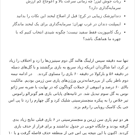
ربات جوش لیزر؛ چه زمانی سرعت بالا و اعوجاج کم ارزش
سرمایه‌گذاری دارد؟
دندانپزشک زیبایی در کرج؛ قبل از اصلاح لبخند این نکات را بدانید
ایمپلنت دندان در غرب تهران؛ سرمایه‌گذاری برای یک لبخند ماندگار
رنگ کامپوزیت فقط سفید نیست؛ چگونه شیدی انتخاب کنیم که با
چهره ما هماهنگ باشد؟
تنها سه دقیقه سپس ارلینگ هالند گل دوم سیتیزن‌ها را زد و اختلاف را زیاد
تر کرد، اما شاگردان انریکه زیاد سریع به بازی برگشتند و با گل‌های دمبله
در دقیقه ۵۶ و بارکولا در دقیقه ۶۰ بازی را مساوی کردند. در ادامه نیمه
دوم ناظر یکی از بی‌رحمانه‌ترین ورژن‌های پاری سن ژرمن بودیم. مالکیت
بالای ۶۰ درصد و انبوهی از حملات گوناگون که در نهایت با ضربه سر ژائو
نوس به گل سوم تبدیل شد. در ثانیه‌های پایانی بازی هم گونزالو راموس
تیر خلاص را به پیکره منچسترسیتی شلیک کرد و گل چهارم را زد تا پی اس
جی یک کامبک رویایی را رقم بزند.
هر دو تیم پاری سن ژرمن و منچسترسیتی در ۶ بازی قبلی نتایج زیاد بدی
گرفته بودند و جایگاه خوبی در جدول نداشتند و برای فرار از حذف بازی
کردند. اکنون با این نتیجه پی اس جی از منطقه حذف فاصله گرفت و با ۱۰