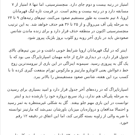
امتیاز در رتبه بیست و دوم جای دارد. منچسترسیتی، اما تنها ۸ امتیاز از ۷
مسابقه دارد و در رتبه بیست و پنجم است. در فرمت تازه لیگ قهرمانان
اروپا، ۸ تیم نخست به طور مستقیم صعود می‌کنند، تیم‌های رتبه‌های ۹ تا ۲۴
به مرحله پلی آف می‌روال و از ۲۵ تا ۳۶ هم حذف خواهد شد. به این ترتیب
منچسترسیتی اکنون در منطقه حذف قرار دارد و برای زنده ماندن شانس
صعودش باید در بازی آخر روبه رو کلوب بروژ بلژیک پیروز شود.
اینتر که در لیگ قهرمانان اروپا شرایط خوبی داشت و در بین تیم‌های بالای
جدول قرار دارد، در دیداری خارج از خانه مهمان اسپارتاپراگ می بود که با
یک گل به پیروزی رسید. سیمونه اینزاگی در این بازی از نیرومندترین زوج
خط دعوا‌اش یعنی لائوتارو مارتینز و مارکوس تورام منفعت گیری کرده تا با
کسب برد این هفته، شانس صعود مستقیمش را بالاتر ببرد.
اسپارتاپراگ که در رده‌های آخر جدول قرار دارد و امید بسیاری برای رسیدن
به مرحله پلی‌آف هم ندارد، زیاد سریع دروازه خود را بازشده دید و اینتر
توانست در این بازی مهم جلو بیفتد. گل به شکلی غیرمنتظره به ثمر رسید
و احتمالا مدافعان و دروازه‌بان میزبان باورشان نمی‌شد که مارتینز توانسته
با ضربه والی از زاویه بسته گلزنی کند، اما این اتفاق در دقیقه ۱۲ رقم
خورد.