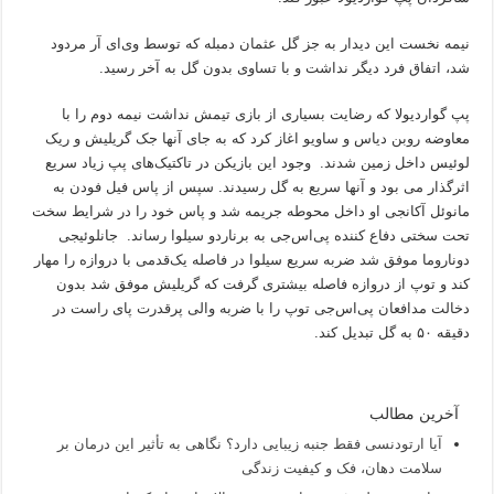
نیمه نخست این دیدار به جز گل عثمان دمبله که توسط وی‌ای آر مردود
شد، اتفاق فرد دیگر نداشت و با تساوی بدون گل به آخر رسید.
پپ گواردیولا که رضایت بسیاری از بازی تیمش نداشت نیمه دوم را با
معاوضه روبن دیاس و ساویو اغاز کرد که به جای آنها جک گریلیش و ریک
لوئیس داخل زمین شدند. وجود این بازیکن در تاکتیک‌های پپ زیاد سریع
اثرگذار می بود و آنها سریع به گل رسیدند. سپس از پاس فیل فودن به
مانوئل آکانجی او داخل محوطه جریمه شد و پاس خود را در شرایط سخت
تحت سختی دفاع کننده پی‌اس‌جی به برناردو سیلوا رساند. جانلوئیجی
دوناروما موفق شد ضربه سریع سیلوا در فاصله یک‌قدمی با دروازه را مهار
کند و توپ از دروازه فاصله بیشتری گرفت که گریلیش موفق شد بدون
دخالت مدافعان پی‌اس‌جی توپ را با ضربه والی پرقدرت پای راست در
دقیقه ۵۰ به گل تبدیل کند.
آخرین مطالب
آیا ارتودنسی فقط جنبه زیبایی دارد؟ نگاهی به تأثیر این درمان بر
سلامت دهان، فک و کیفیت زندگی