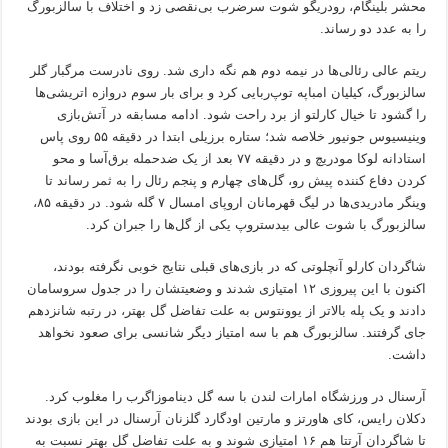
محشر بلینگام، رودریگو شوت سرضرب بی‌نقصی زد و اختلاف با سالزبورگ
را به عدد دو رساند.
ریتم عالی رئالی‌ها در نیمه دوم هم نگه داری شد. روی نادرست مرگبار گلر
سالزبورگ، کیلیان امباپه توپ‌ربایی کرد و برای بار سوم دروازه اتریشی‌ها
را گشود تا خیال کارلتو از برد راحت شود. ادامه مسابقه در آتش‌بازی
وینیسیوس جونیور خلاصه شد؛ ستاره برزیلی ابتدا در دقیقه ۵۵ روی پاس
استادانه لوکا مودریچ و در دقیقه ۷۷ بعد از یک ضدحمله برق‌آسا و محو
کردن دفاع کننده پیش رو، گل‌های چهارم و پنجم رئال را به ثمر رساند تا
وینگر مادریدی‌ها در لیگ قهرمانان اروپای امسال ۷ گله شود. در دقیقه ۸۵،
سالزبورگ با شوت عالی بیدستروپ یکی از گل‌ها را جبران کرد.
شاگردان کارلو آنچلوتی که در بازی‌های قبلی نتایج خوبی نگرفته بودند،
اکنون با این پیروزی ۱۲ امتیازی شدند و وضعیتشان را در جدول سروسامان
دادند و یک پله بالاتر از یوونتوس به علت تفاضل گل بهتر، در رتبه شانزدهم
جای گرفتند. سالزبورگ هم با سه امتیاز دیگر شانسی برای صعود نخواهد
داشت.
آرسنال در ورزشگاه امارات لندن با سه گل دیناموزاگرب را مغلوب کرد.
دکلان رایس، کای هاورتز و مارتین اودگارد گلزنان آرسنال در این بازی بودند
تا شاگردان آرتتا هم ۱۶ امتیازی شوند و به علت تفاضل گل بهتر نسبت به