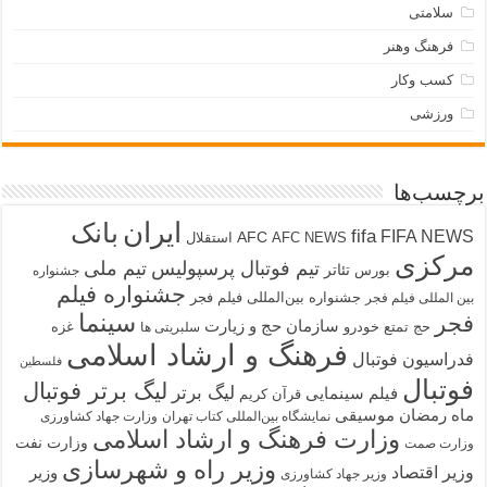
سلامتی
فرهنگ وهنر
کسب وکار
ورزشی
برچسب‌ها
ایران
بانک
fifa
FIFA NEWS
AFC
AFC NEWS
استقلال
مرکزی
تیم فوتبال پرسپولیس
تیم ملی
تئاتر
بورس
جشنواره
جشنواره فیلم
جشنواره بین‌المللی فیلم فجر
بین المللی فیلم فجر
سینما
فجر
سازمان حج و زیارت
حج تمتع
خودرو
غزه
سلبریتی ها
فرهنگ و ارشاد اسلامی
فدراسیون فوتبال
فلسطین
فوتبال
لیگ برتر فوتبال
لیگ برتر
فیلم سینمایی
قرآن کریم
ماه رمضان
موسیقی
نمایشگاه بین‌المللی کتاب تهران
وزارت جهاد کشاورزی
وزارت فرهنگ و ارشاد اسلامی
وزارت نفت
وزارت صمت
وزیر راه و شهرسازی
وزیر اقتصاد
وزیر
وزیر جهاد کشاورزی