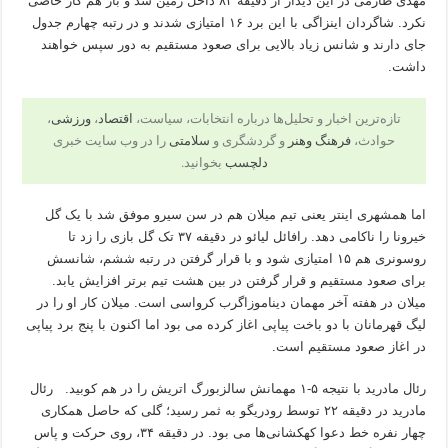
مهدی طارمی در این دیدار از دقیقه ۸۲ داخل زمین شد و باز هم کار خاصی
نکرد. شاگردان اینزاگی با این برد ۱۶ امتیازی شدند و در رتبه چهارم جدول
جای دارند و شانس زیاد بالایی برای صعود مستقیم به دور سپس خواهند
داشت.
تازه‌ترین اخبار و تحلیل‌ها درباره انتخابات، سیاست،
اقتصاد
،
ورزشی
،
حوادث،
فرهنگ وهنر
و گردشگری و
سلامتی
را در وب سایت خبری
دلچسب
بخوانید.
اما همشهری اینتر یعنی تیم میلان هم در سن سیرو موفق شد با یک گل
خیرونا را ناکامی دهد. رافائل لیائو در دقیقه ۳۷ تک گل بازی را زد تا
روسونری هم ۱۵ امتیازی شود و با قرار گرفتن در رتبه ششم، شانسش
برای صعود مستقیم و قرار گرفتن در بین هشت تیم برتر افزایش یابد.
میلان در هفته آخر مهمان دیناموزاگرب کرواسی است. میلان کار او را در
لیگ قهرمانان با دو باخت پیاپی اغاز کرده می بود اما اکنون با پنج برد پیاپی
در اغاز صعود مستقیم است.
رئال مادرید با نتیجه ۵-۱ مهمانش سالزبورگ اتریش را در هم کوبید. رئال
مادرید در دقیقه ۲۲ توسط رودریگو به ثمر رسید؛ گلی که حاصل همکاری
چهار نفره خط دعوا کهکشانی‌ها می بود. در دقیقه ۳۴، روی حرکت و پاس