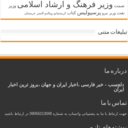
وزیر فرهنگ و ارشاد اسلامی
صمت
وزیر
پرسپولیس
نفت
کتاب
وزیر نیرو
کریستیانو رونالدو النصر عربستان
تبلیغات متنی
درباره ما
دلچسب - خبر فارسی ،اخبار ایران و جهان ،بروز ترین اخبار
ایران
تماس با ما
جهت ارتباط با ما به پشتیبانی واتساپ به شماره 09056213048 در ارتباط باشید
نوشته‌های تازه