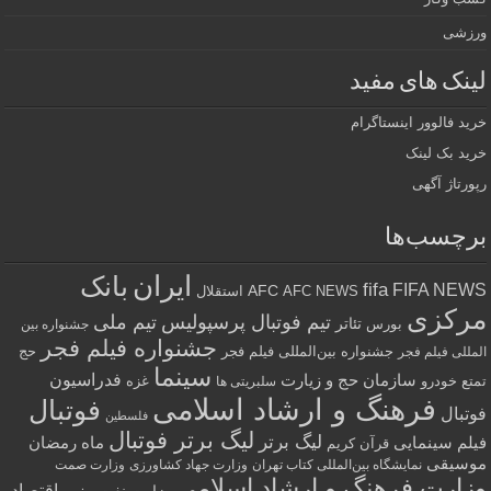
ورزشی
لینک های مفید
خرید فالوور اینستاگرام
خرید بک لینک
رپورتاژ آگهی
برچسب‌ها
ایران
بانک
fifa
FIFA NEWS
AFC
AFC NEWS
استقلال
مرکزی
تیم فوتبال پرسپولیس
تیم ملی
تئاتر
بورس
جشنواره بین
جشنواره فیلم فجر
جشنواره بین‌المللی فیلم فجر
حج
المللی فیلم فجر
سینما
فدراسیون
سازمان حج و زیارت
تمتع
خودرو
غزه
سلبریتی ها
فرهنگ و ارشاد اسلامی
فوتبال
فوتبال
فلسطین
لیگ برتر فوتبال
لیگ برتر
فیلم سینمایی
ماه رمضان
قرآن کریم
موسیقی
نمایشگاه بین‌المللی کتاب تهران
وزارت جهاد کشاورزی
وزارت صمت
وزارت فرهنگ و ارشاد اسلامی
وزیر اقتصاد