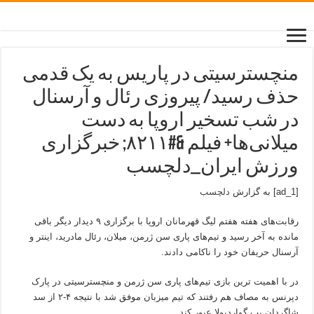
منچسترسیتی در پاریس به یک قدمی
حذف رسید/ پیروزی رئال و آرسنال
در شب تسخیر اروپا به دست
میلانی‌ها+ فیلم &#۸۲۱۱; خبرگزاری
ورزش ایران_دلچسب
[ad_1] به گزارش
دلچسب
رقابت‌های هفته هفتم لیگ قهرمانان اروپا با برگزاری ۹ دیدار دیگر باقی
مانده به آخر رسید و تیم‌های پاری سن ژرمن، میلان، رئال مادرید، اینتر و
آرسنال حریفان خود را ناکامی دادند.
در با اهمیت ترین بازی تیم‌های پاری سن ژرمن و منچسترسیتی در پارک
دپرنس به مصاف هم رفتند که تیم میزبان موفق شد با نتیجه ۴-۲ از سد
شاگردان پپ گواردیولا عبور کند.