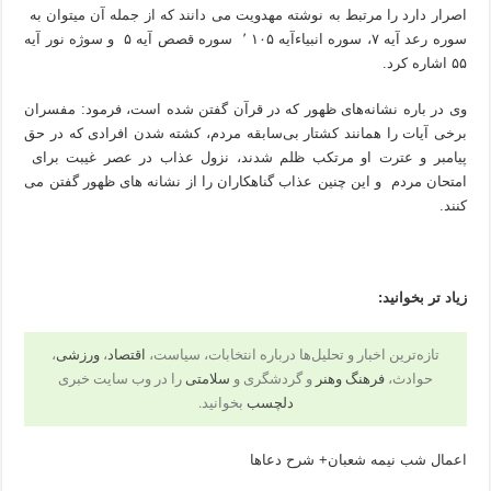
اصرار دارد را مرتبط به نوشته مهدویت می دانند که از جمله آن میتوان به
سوره رعد آیه ۷، سوره انبیاءآیه ۱۰۵ ٬ سوره قصص آیه ۵ و سوژه نور آیه
۵۵ اشاره کرد.
وی در باره نشانه‌های ظهور که در قرآن گفتن شده است، فرمود: مفسران
برخی آیات را همانند کشتار بی‌سابقه مردم، کشته شدن افرادی که در حق
پیامبر و عترت او مرتکب ظلم شدند، نزول عذاب در عصر غیبت برای
امتحان مردم و این چنین عذاب گناهکاران را از نشانه های ظهور گفتن می
کنند.
زیاد تر بخوانید:
تازه‌ترین اخبار و تحلیل‌ها درباره انتخابات، سیاست،
اقتصاد
،
ورزشی
،
حوادث،
فرهنگ وهنر
و گردشگری و
سلامتی
را در وب سایت خبری
دلچسب
بخوانید.
اعمال شب نیمه شعبان+ شرح دعاها