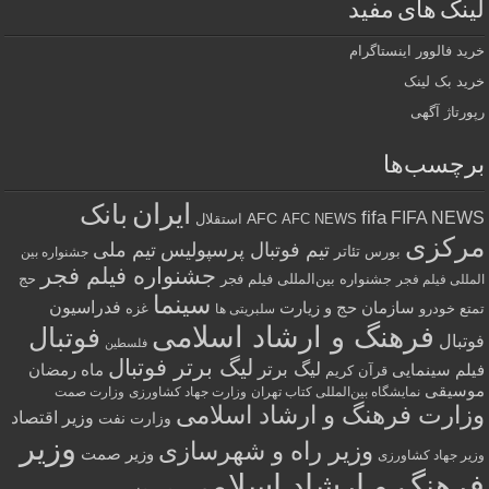
لینک های مفید
خرید فالوور اینستاگرام
خرید بک لینک
رپورتاژ آگهی
برچسب‌ها
ایران
بانک
fifa
FIFA NEWS
AFC
AFC NEWS
استقلال
مرکزی
تیم فوتبال پرسپولیس
تیم ملی
تئاتر
بورس
جشنواره بین
جشنواره فیلم فجر
جشنواره بین‌المللی فیلم فجر
حج
المللی فیلم فجر
سینما
فدراسیون
سازمان حج و زیارت
تمتع
خودرو
غزه
سلبریتی ها
فرهنگ و ارشاد اسلامی
فوتبال
فوتبال
فلسطین
لیگ برتر فوتبال
لیگ برتر
فیلم سینمایی
ماه رمضان
قرآن کریم
موسیقی
نمایشگاه بین‌المللی کتاب تهران
وزارت جهاد کشاورزی
وزارت صمت
وزارت فرهنگ و ارشاد اسلامی
وزیر اقتصاد
وزارت نفت
وزیر
وزیر راه و شهرسازی
وزیر صمت
وزیر جهاد کشاورزی
فرهنگ و ارشاد اسلامی