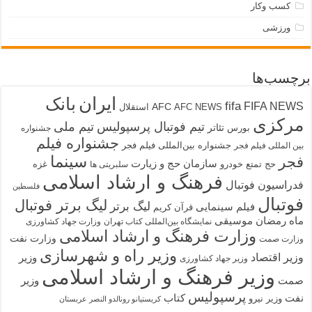
کسب وکار
ورزشی
برچسب‌ها
ایران
بانک
fifa
FIFA NEWS
AFC
AFC NEWS
استقلال
مرکزی
تیم فوتبال پرسپولیس
تیم ملی
تئاتر
بورس
جشنواره
جشنواره فیلم
جشنواره بین‌المللی فیلم فجر
بین المللی فیلم فجر
سینما
فجر
سازمان حج و زیارت
حج تمتع
خودرو
غزه
سلبریتی ها
فرهنگ و ارشاد اسلامی
فدراسیون فوتبال
فلسطین
فوتبال
لیگ برتر فوتبال
لیگ برتر
فیلم سینمایی
قرآن کریم
ماه رمضان
موسیقی
نمایشگاه بین‌المللی کتاب تهران
وزارت جهاد کشاورزی
وزارت فرهنگ و ارشاد اسلامی
وزارت نفت
وزارت صمت
وزیر راه و شهرسازی
وزیر اقتصاد
وزیر
وزیر جهاد کشاورزی
وزیر فرهنگ و ارشاد اسلامی
صمت
وزیر
پرسپولیس
نفت
کتاب
وزیر نیرو
کریستیانو رونالدو النصر عربستان