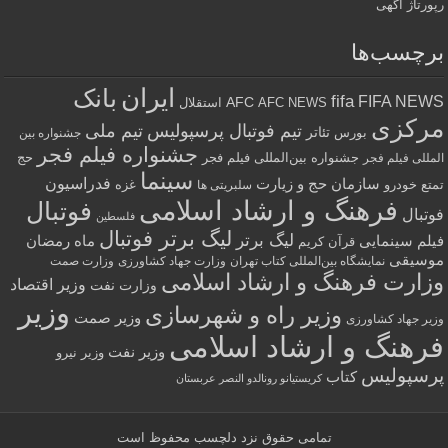
رپورتاژ آگهی
برچسب‌ها
ایران
بانک
fifa
FIFA NEWS
AFC
AFC NEWS
استقلال
مرکزی
تیم فوتبال پرسپولیس
تیم ملی
تئاتر
بورس
جشنواره بین
جشنواره فیلم فجر
جشنواره بین‌المللی فیلم فجر
حج
المللی فیلم فجر
سینما
فدراسیون
سازمان حج و زیارت
تمتع
خودرو
غزه
سلبریتی ها
فرهنگ و ارشاد اسلامی
فوتبال
فوتبال
فلسطین
لیگ برتر فوتبال
لیگ برتر
فیلم سینمایی
ماه رمضان
قرآن کریم
موسیقی
نمایشگاه بین‌المللی کتاب تهران
وزارت جهاد کشاورزی
وزارت صمت
وزارت فرهنگ و ارشاد اسلامی
وزیر اقتصاد
وزارت نفت
وزیر
وزیر راه و شهرسازی
وزیر صمت
وزیر جهاد کشاورزی
فرهنگ و ارشاد اسلامی
وزیر نفت
وزیر نیرو
پرسپولیس
کتاب
کریستیانو رونالدو النصر عربستان
تمامی حقوق نزد
دلچسب
محفوظ است