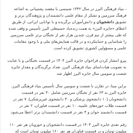
،‌ بنیاد فرهنگی البرز در سال ۱۳۴۲ شمسی با مقصد پشتیبانی به اشاعه
فرهنگ سرزمین و تشکر از مقام علمی دانشمندان و پژوهندگان برتر و
تشویق
دانشجویان
و دانش‌آموزان برگزیده و با توانایی ایرانی، از طریق
اعطای «جایزه البرز» به همت زنده‌یاد حسینعلی البرز تأسیس و وقف شده
که طی بیشتر از نیم قرن، چندین هزار نفر از نخبگان برتر علمی سرزمین
را شناسایی و حمایتکرده و در قالب همایش‌های ملی و با وجود مقامات
علمی و مسؤولین کشوری تشویق کرده است.
پیرو انتشار کردن فراخوان جایزه البرز ۱۴۰۴ در قسمت نخبگانی و با عنایت
به تصویب هیات‌امنای بنیاد فرهنگی البرز، تعداد برگزیدگان و مقدار جایزه
شصت و سومین سال جایزه البرز اظهار شد.
براین مبنا، در تقارن با شصت و سومین سال تأسیس بنیاد فرهنگی البرز،
جایزه البرز به ۶۳ نفر از نخبگان سرزمین شامل ۴۰ نفر در قسمت
دانشجویان (۱۰ دانشجوی پزشکی و ۳۰ دانشجوی غیرپزشکی)، ۷ نفر در
قسمت طلاب حوزه‌های علمیه، ۱۰ نفر در قسمت فناوران، ۲ نفر در
قسمت دانشمند جوان و ۴ نفر در قسمت دانشمندان برتر اعطا می‌شود.
رقم نقدی جایزه البرز ۱۴۰۴ در قسمت دانشجویان و حوزویان هر نفر ۱۱۰
میلیون تومان و در قسمت فناوران هر نفر ۱۶۰ میلیون تومان است که