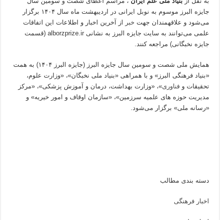
به نقل از
بنیاد ملی علم ایران
، مراسم اعطای شصت و سومین سال
جایزه البرز موسوم به نوبل ایرانی در اردیبهشت ماه سال ۱۴۰۴ برگزار
می‌شود و علاقهمندان جهت
خبر
از آخرین اخبار و اطلاعات این اتفاقات
علمی می‌توانند به سایت جایزه البرز به نشانی alborzprize.ir (قسمت
جایزه نخبگانی) مراجعه کنند.
همایش ملی شصت و سومین سال جایزه البرز (جایزه البرز ۱۴۰۴) به همت
«بنیاد فرهنگی البرز» و با همراهی «بنیاد ملی نخبگان»، «وزارت علوم،
تحقیقات و
فناوری
»، «وزارت بهداشت، درمان و آموزش پزشکی»، «مرکز
مدیریت حوزه های علمیه سرزمین»، «سازمان اوقاف و امور خیریه» و
«رسانه ملی» برگزار می‌شود.
دسته بندی مطالب
اخبار فرهنگی