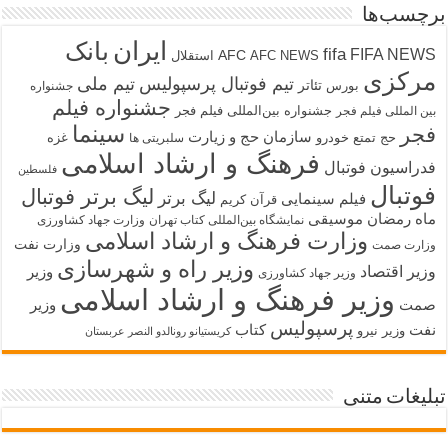
برچسب‌ها
ایران
بانک
fifa
FIFA NEWS
AFC
AFC NEWS
استقلال
مرکزی
تیم فوتبال پرسپولیس
تیم ملی
تئاتر
بورس
جشنواره
جشنواره فیلم
جشنواره بین‌المللی فیلم فجر
بین المللی فیلم فجر
سینما
فجر
سازمان حج و زیارت
حج تمتع
خودرو
غزه
سلبریتی ها
فرهنگ و ارشاد اسلامی
فدراسیون فوتبال
فلسطین
فوتبال
لیگ برتر فوتبال
لیگ برتر
فیلم سینمایی
قرآن کریم
ماه رمضان
موسیقی
نمایشگاه بین‌المللی کتاب تهران
وزارت جهاد کشاورزی
وزارت فرهنگ و ارشاد اسلامی
وزارت نفت
وزارت صمت
وزیر راه و شهرسازی
وزیر اقتصاد
وزیر
وزیر جهاد کشاورزی
وزیر فرهنگ و ارشاد اسلامی
صمت
وزیر
پرسپولیس
نفت
کتاب
وزیر نیرو
کریستیانو رونالدو النصر عربستان
تبلیغات متنی