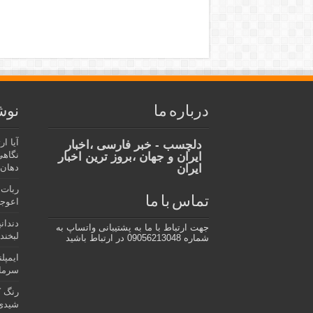
درباره ما
نوش
آیا ا
دلچسب - خبر فارسی ،اخبار
نگاهی
ایران و جهان ،بروز ترین اخبار
ایران
دهان،
ربات 
تماس با ما
اعوجا
دندان
جهت ارتباط با ما به پشتیبانی واتساپ به
لبخند 
شماره 09056213048 در ارتباط باشید
ایمپل
سرمای
رنگ ک
شیدی 