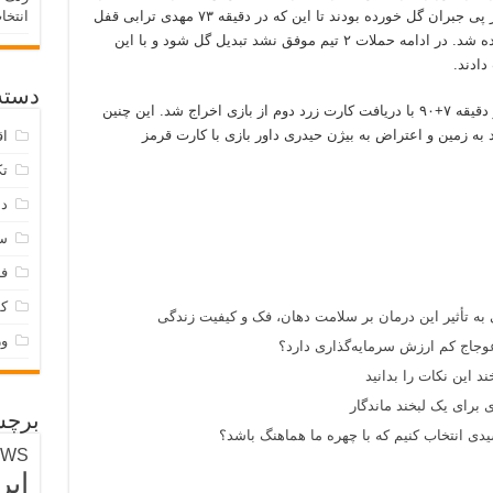
کورس قهرمانی نیاز مبرمی به پیروزی داشتند در پی جبران گل خورده بودند تا این که در دقیقه ۷۳ مهدی ترابی قفل
انتخا
دروازه نساجی را باز کرد و بازی به تساوی کشیده شد. در ادامه حملات ۲ تیم موفق نشد تبدیل گل شود و با این
ادند.
دسته‌
مهدی هاشم نژاد با درگیری با بازیکن نساجی در دقیقه ۷+۹۰ با دریافت کارت زرد دوم از بازی اخراج شد. این چنین
د به زمین و اعتراض به بیژن حیدری داور بازی با کارت قرمز
اق
تک
دس
س
فر
ک
 به تأثیر این درمان بر سلامت دهان، فک و کیفیت زندگی
و
وجاج کم ارزش سرمایه‌گذاری دارد؟
د این نکات را بدانید
 برای یک لبخند ماندگار
برچس
ی انتخاب کنیم که با چهره ما هماهنگ باشد؟
EWS
ایر