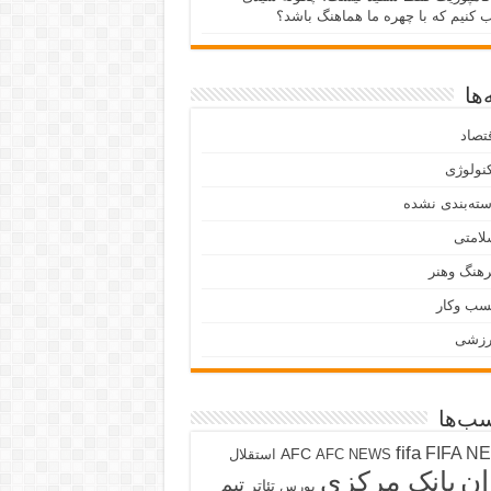
ب کنیم که با چهره ما هماهنگ باشد؟
ها
تصاد
نولوژی
ته‌بندی نشده
لامتی
هنگ وهنر
سب وکار
رزشی
ب‌ها
fifa
FIFA N
AFC
AFC NEWS
استقلال
ان
بانک مرکزی
تیم
تئاتر
بورس