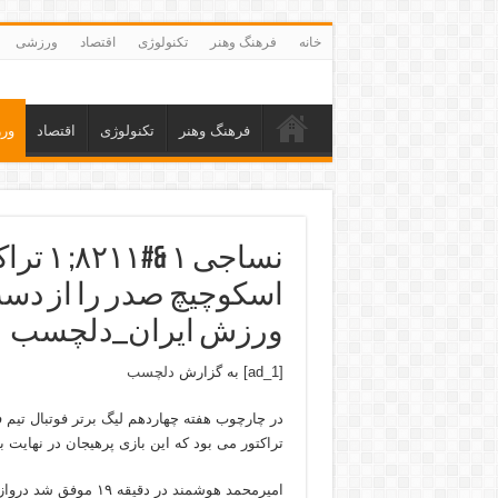
خانه
فرهنگ وهنر
تکنولوژی
اقتصاد
ورزشی
فرهنگ وهنر
تکنولوژی
اقتصاد
ور
نساجی 
ورزش ایران_دلچسب
[ad_1] به گزارش
دلچسب
در چارچوب هفته چهاردهم لیگ برتر فوتبال تیم
تراکتور می بود که این بازی پرهیجان در نهایت با تساوی ۱ بر ۱ ب
امیرمحمد هوشمند در دق