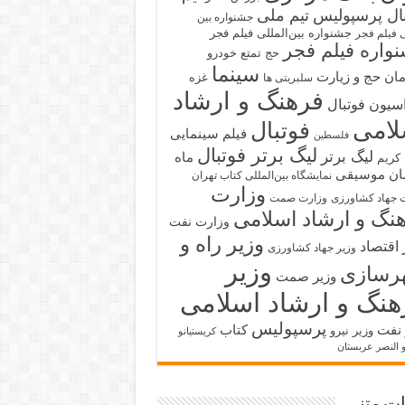
بال پرسپولیس
تیم ملی
جشنواره بین
جشنواره بین‌المللی فیلم فجر
ی فیلم فجر
واره فیلم فجر
حج تمتع
خودرو
سینما
ان حج و زیارت
غزه
سلبریتی ها
فرهنگ و ارشاد
سیون فوتبال
لامی
فوتبال
فیلم سینمایی
فلسطین
لیگ برتر فوتبال
لیگ برتر
ماه
کریم
ان
موسیقی
نمایشگاه بین‌المللی کتاب تهران
وزارت
 جهاد کشاورزی
وزارت صمت
نگ و ارشاد اسلامی
وزارت نفت
وزیر راه و
 اقتصاد
وزیر جهاد کشاورزی
وزیر
رسازی
وزیر صمت
هنگ و ارشاد اسلامی
پرسپولیس
 نفت
کتاب
وزیر نیرو
کریستیانو
و النصر عربستان