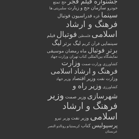
جشنواره فیلم فجر
حج تمتع
سازمان حج و زیارت
خودرو
سلبریتی ها
سینما
فدراسیون فوتبال
غزه
فرهنگ و ارشاد
اسلامی
فوتبال
فیلم
فلسطین
لیگ
لیگ برتر
سینمایی
قرآن کریم
برتر فوتبال
ماه رمضان
موسیقی
نمایشگاه بین‌المللی کتاب تهران
وزارت جهاد
وزارت
کشاورزی
وزارت صمت
فرهنگ و ارشاد اسلامی
وزیر اقتصاد
وزارت نفت
وزیر جهاد
وزیر راه و
کشاورزی
وزیر
شهرسازی
وزیر صمت
فرهنگ و ارشاد
اسلامی
وزیر نفت
وزیر نیرو
پرسپولیس
کتاب
کریستیانو رونالدو النصر
عربستان