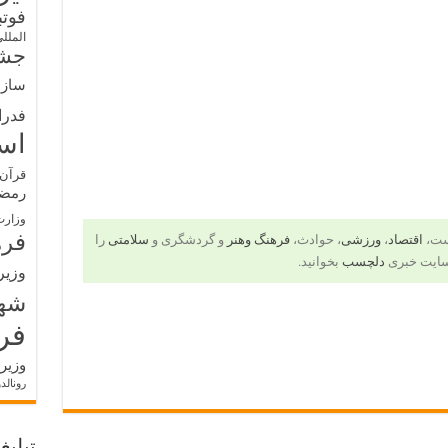
فوت
الملل
جشن
سازم
فدرا
اس
قرآن 
رمض
وزارت
فره
است،
اقتصاد
،
ورزشی
، حوادث،
فرهنگ وهنر
و گردشگری و
سلامتی
را
سایت خبری
دلچسب
بخوانید.
وزیر
شه
فر
وزیر
رونالد