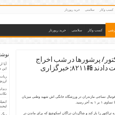
کسب وکار
سلامتی
خرید رپورتاز
زشی
کسب وکار
سلامتی
خرید رپورتاز
نوشته
۱ &#۸۲۱۱; ۱ تراکتور/ پرشور‌ها در شب اخراج
آیا ا
اسکوچیچ صدر را از دست دادند &#۸۲۱۱; خبرگزاری
این د
ربات 
ارزش 
دندان
نکات 
 فوتبال نساجی مازندران در ورزشگاه خانگی اش شهید وطنی میزبان
ایمپل
ه آخر رسید.
لبخند
یقه ۱۹ موفق شد دروازه تراکتور را باز کند و شاگردان دراگان اسکوچیچ که برای ماندن در
رنگ 