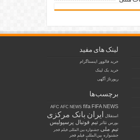
ات متنی
لینک های مفید
خرید فالوور اینستاگرام
خرید بک لینک
رپورتاژ آگهی
برچسب‌ها
fifa
FIFA NEWS
AFC
AFC NEWS
ایران
بانک مرکزی
استقلال
تیم فوتبال پرسپولیس
تئاتر
بورس
تیم ملی
جشنواره بین المللی فیلم فجر
جشنواره بین‌المللی فیلم فجر