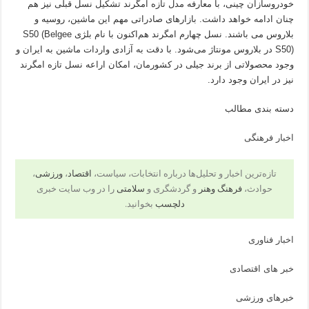
خودروسازان چینی، با معارفه مدل تازه امگرند تشکیل نسل قبلی نیز هم
چنان ادامه خواهد داشت. بازارهای صادراتی مهم این ماشین، روسیه و
بلاروس می باشند. نسل چهارم امگرند هم‌اکنون با نام بلژی S50 (Belgee
S50) در بلاروس مونتاژ می‌شود. با دقت به آزادی واردات ماشین به ایران و
وجود محصولاتی از برند جیلی در کشورمان، امکان اراعه نسل تازه امگرند
نیز در ایران وجود دارد.
دسته بندی مطالب
اخبار فرهنگی
تازه‌ترین اخبار و تحلیل‌ها درباره انتخابات، سیاست،
اقتصاد
،
ورزشی
،
حوادث،
فرهنگ وهنر
و گردشگری و
سلامتی
را در وب سایت خبری
دلچسب
بخوانید.
اخبار فناوری
خبر های اقتصادی
خبرهای ورزشی