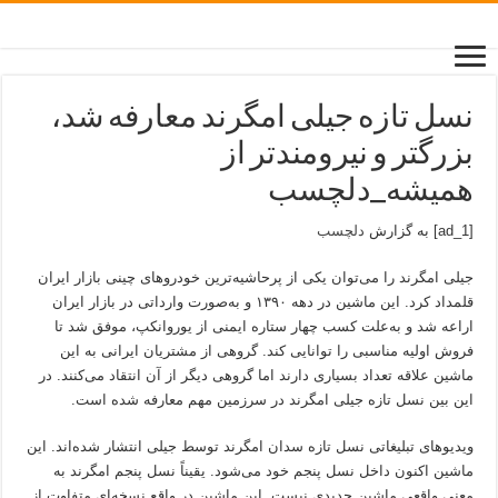
نسل تازه جیلی امگرند معارفه شد،
بزرگتر و نیرومندتر از
همیشه_دلچسب
[ad_1] به گزارش
دلچسب
جیلی امگرند را می‌توان یکی از پرحاشیه‌ترین خودروهای چینی بازار ایران
قلمداد کرد. این ماشین در دهه ۱۳۹۰ و به‌صورت وارداتی در بازار ایران
اراعه شد و به‌علت کسب چهار ستاره ایمنی از یوروانکپ، موفق شد تا
فروش اولیه مناسبی را توانایی کند. گروهی از مشتریان ایرانی به این
ماشین علاقه تعداد بسیاری دارند اما گروهی دیگر از آن انتقاد می‌کنند. در
این بین نسل تازه جیلی امگرند در سرزمین مهم معارفه شده است.
ویدیوهای تبلیغاتی نسل تازه سدان امگرند توسط جیلی انتشار شده‌اند. این
ماشین اکنون داخل نسل پنجم خود می‌شود. یقیناً نسل پنجم امگرند به
معنی واقعی ماشین جدیدی نیست. این ماشین در واقع نسخه‌ای متفاوت از