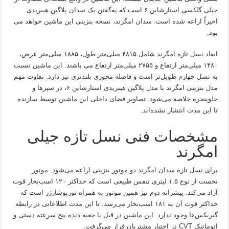
جیلی گلکسی استارشاین ۶ است که به‌گفتن یک سدان پلاگین هیبریدی
اخیراً اراعه شده است. سدان امگرند، نسخه بنزینی این ماشین خواهد می
بود.
ابعاد نسل تازه امگرند شامل ۴۸۱۵ میلی‌متر طول، ۱۸۸۵ میلی‌متر عرض،
۱۴۸۰ میلی‌متر ارتفاع و ۲۷۵۵ میلی‌متر ارتفاع می باشند. این ماشین نسبت
به نسل چهارم طویل‌تر است و فاصله محوری بلندتری نیز دارد. تفاوت مهم
مدل بنزینی امگرند با مدل پلاگین هیبریدی استارشاین ۶، در سپرها و
جلوپنجره خلاصه می‌شود. تصاویر فضای داخلی این ماشین توسط سازنده
تا این مدت انتشار نشده‌اند.
مشخصات فنی نسل تازه جیلی
امگرند
برای نسل تازه سدان
امگرند
دو موتور بنزینی اراعه می‌شود. موتور
نخست از نوع ۱.۵ لیتری تنفس طبیعی است که حداکثر ۱۲۰ اسب‌بخار قوت
آزاد می‌کند. پیشرانه دوم نیز همین موتور به همراه توربوشارژر است که
حداکثر قوت آن به ۱۸۱ اسب‌بخار می‌رسد. تا این مدت اطلاعاتی در رابطه
گیربکس‌ها وجود ندارد. این ماشین در قبل با جعبه دنده پنج سرعته دستی و
اتوماتیک CVT در اختیار مشتریان قرار می‌گرفت.