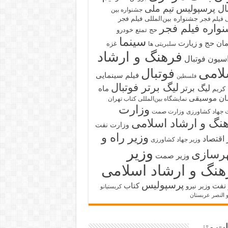
بال پرسپولیس
تیم ملی
جشنواره بین
جشنواره بین‌المللی فیلم فجر
ی فیلم فجر
واره فیلم فجر
حج تمتع
خودرو
سینما
ان حج و زیارت
غزه
سلبریتی ها
فرهنگ و ارشاد
سیون فوتبال
لامی
فوتبال
فیلم سینمایی
فلسطین
لیگ برتر فوتبال
لیگ برتر
ماه
کریم
ان
موسیقی
نمایشگاه بین‌المللی کتاب تهران
وزارت
 جهاد کشاورزی
وزارت صمت
نگ و ارشاد اسلامی
وزارت نفت
وزیر راه و
 اقتصاد
وزیر جهاد کشاورزی
وزیر
رسازی
وزیر صمت
هنگ و ارشاد اسلامی
پرسپولیس
 نفت
کتاب
وزیر نیرو
کریستیانو
و النصر عربستان