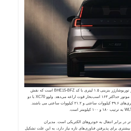
سیستم پلاگین هیبریدی ولوو XC70 شامل موتور توربوشارژر بنزینی ۱.۵ لیتری با کد BHE15-BFZ است که نقش
ژنراتور را برای موتور الکتریکی ایفا می‌کند. این موتور حداکثر ۱۶۳ اسب‌بخار قوت اراعه می‌دهد. ولوو XC70 با دو
گزینه باتری کششی اراعه می‌شود که شامل باتری‌های ۳۹.۶ کیلووات ساعتی و ۲۱.۲ کیلووات ساعتی می باشند.
تر در برابر انتقال به خودروهای الکتریکی است. مدیران
 بیشتری برای پذیرفتن
فناوری
‌های تازه نیاز دارد، به این علت تشکیل