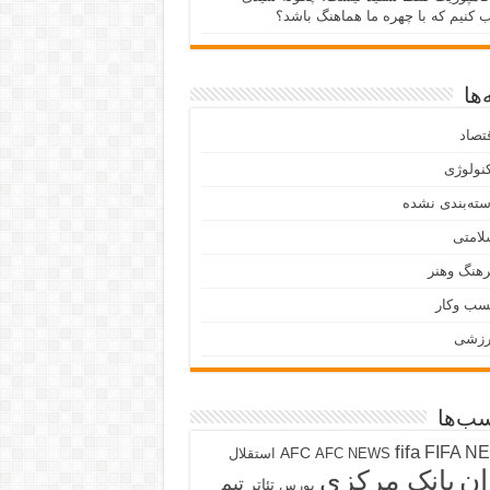
ب کنیم که با چهره ما هماهنگ باشد؟
ها
تصاد
نولوژی
ته‌بندی نشده
لامتی
هنگ وهنر
سب وکار
رزشی
ب‌ها
fifa
FIFA N
AFC
AFC NEWS
استقلال
ان
بانک مرکزی
تیم
تئاتر
بورس