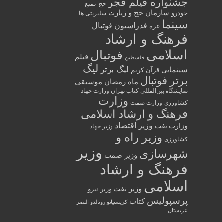
جشنواره فیلم فجر
حج تمتع
سازمان حج و زیارت
خودرو
سلبریتی ها
سینما
فدراسیون فوتبال
غزه
فرهنگ و ارشاد
اسلامی
فوتبال
فیلم
فلسطین
لیگ
لیگ برتر
سینمایی
قرآن کریم
برتر فوتبال
ماه رمضان
موسیقی
نمایشگاه بین‌المللی کتاب تهران
وزارت جهاد
وزارت
کشاورزی
وزارت صمت
فرهنگ و ارشاد اسلامی
وزیر اقتصاد
وزارت نفت
وزیر جهاد
وزیر راه و
کشاورزی
وزیر
شهرسازی
وزیر صمت
فرهنگ و ارشاد
اسلامی
وزیر نفت
وزیر نیرو
پرسپولیس
کتاب
کریستیانو رونالدو النصر
عربستان