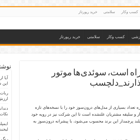
کسب وکار
سلامتی
خرید رپورتاز
زشی
کسب وکار
سلامتی
خرید رپورتاز
نوشته
زه ولوو XC۹۰ در راه است، سوئدی‌ها موتور
آیا ا
گذارند_دلچسب
این د
ربات 
ارزش 
عداد بسیاری از مدل‌های درون‌سوز خود را با نسخه‌های تازه
دندان
نکات 
ار و سلیقه مشتریان علتشده است تا این شرکت نیز در رویه خود
سل تازه ولوو XC90 که شاسی‌بلند پرچمدار این برند محسوب می‌شود، با پیشرانه درون‌سوز به
ایمپل
لبخند
رنگ 