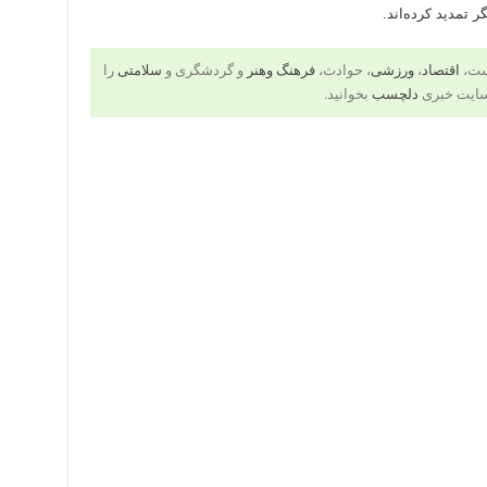
 تمدید کرده‌اند.
است،
اقتصاد
،
ورزشی
، حوادث،
فرهنگ وهنر
و گردشگری و
سلامتی
را
سایت خبری
دلچسب
بخوانید.