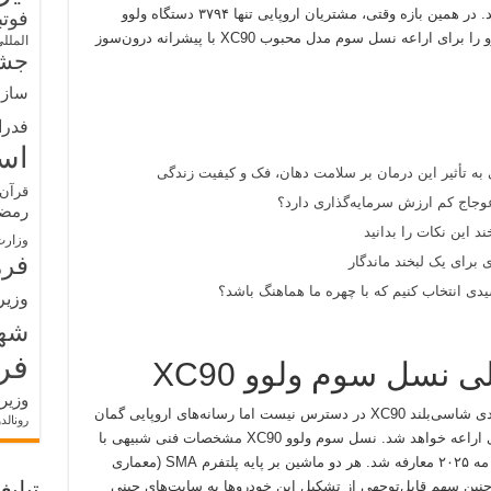
دستگاه ولوو XC90 در بازار اروپا به فروش رسید. در همین بازه وقتی، مشتریان اروپایی تنها ۳۷۹۴ دستگاه ولوو
فوت
EX90 خریدند. این تفاوت فاحش در فروش، ولوو را برای اراعه نسل سوم مدل محبوب XC90 با پیشرانه درون‌سوز
الملل
جشن
سازم
فدرا
اس
 به تأثیر این درمان بر سلامت دهان، فک و کیفیت زندگی
قرآن 
وجاج کم ارزش سرمایه‌گذاری دارد؟
رمض
د این نکات را بدانید
وزارت
فره
 برای یک لبخند ماندگار
ی انتخاب کنیم که با چهره ما هماهنگ باشد؟
وزیر
شه
فر
نسل سوم ولوو XC90
وزیر
تا این مدت اطلاعات دقیقی از پیشرانه نسل بعدی شاسی‌بلند XC90 در دسترس نیست اما رسانه‌های اروپایی گمان
رونالد
می‌زنند که این ماشین با پیشرانه پلاگین هیبریدی اراعه خواهد شد. نسل سوم ولوو XC90 مشخصات فنی شبیهی با
نسل تازه ولوو XC70 خواهد داشت که اغاز ماه مه ۲۰۲۵ معارفه شد. هر دو ماشین بر پایه پلتفرم SMA (معماری
ن چنین سهم قابل‌توجهی از تشکیل این خودروها به سایت‌های چینی