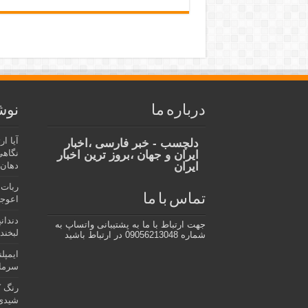
درباره ما
نوش
آیا ا
دلچسب - خبر فارسی ،اخبار
نگاهی
ایران و جهان ،بروز ترین اخبار
ایران
دهان،
ربات 
تماس با ما
اعوجا
دندان
جهت ارتباط با ما به پشتیبانی واتساپ به
لبخند 
شماره 09056213048 در ارتباط باشید
ایمپل
سرمای
رنگ ک
شیدی 