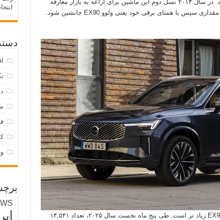
تشکیل ولوو XC90 از سال ۲۰۰۲ میلادی اغاز شد. در سال ۲۰۱۴ نسل دوم این ماشین برای اراعه به بازار معارفه
انتخا
شد. این نسل در سال ۲۰۲۴ به‌روزرسانی شد تا مقداری سپس با همتای برقی خود یعنی ولوو EX90 جانشین شود.
دسته‌
اق
تک
دس
س
فر
ک
و
برچس
EWS
ایر
به نحوه چشمگیری از ولوو EX90 زیاد تر است. طی پنج ماه نخست سال ۲۰۲۵، تعداد ۱۴,۵۴۱