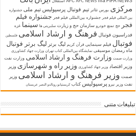
fifa
FIFA NEWS
AFC
AFC NEWS
استقلال
مرکزی
تیم فوتبال پرسپولیس
تیم ملی
تئاتر
بورس
جشنواره
جشنواره فیلم
جشنواره بین‌المللی فیلم فجر
بین المللی فیلم فجر
سینما
فجر
سازمان حج و زیارت
حج تمتع
خودرو
غزه
سلبریتی ها
فرهنگ و ارشاد اسلامی
فدراسیون فوتبال
فلسطین
فوتبال
لیگ برتر فوتبال
لیگ برتر
فیلم سینمایی
قرآن کریم
ماه رمضان
موسیقی
نمایشگاه بین‌المللی کتاب تهران
وزارت جهاد کشاورزی
وزارت فرهنگ و ارشاد اسلامی
وزارت نفت
وزارت صمت
وزیر راه و شهرسازی
وزیر اقتصاد
وزیر
وزیر جهاد کشاورزی
وزیر فرهنگ و ارشاد اسلامی
صمت
وزیر
پرسپولیس
نفت
کتاب
وزیر نیرو
کریستیانو رونالدو النصر عربستان
تبلیغات متنی