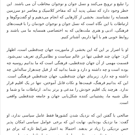
را تبلیغ و ترویج می‌کنند و نسل جوان و نوجوان مخاطب آن می باشند. این
خطر وجود دارد که نسلی پدید آید که مفاخر کلاسیک و معاصر دو سرزمین
همسایه را نشناسند. بخشی از کارهایی که انجام می‌دهیم و او گفت‌وگوها و
ارتباطات با این نگاه است که نسل جوان و نوجوان خودمان را با قیمت‌های
فرهنگی، ادبی و هنری ملت‌هایی که به اختصاصی همسایه ما می باشند و
روابط خوبی هم با آنها داریم، آشناتر کنیم.
او با اصرار بر این که این بخشی از ماموریت جهان چندقطبی است، اظهار
کرد: جهان چند قطبی تنها در عالم سیاست و نظامی‌گری تعریف نمی‌شود.
قسمت مهمی از آن جهان چندقطبی، فرهنگی است که ما بدانیم روسیه چه
بوده است و چه داشته و دارد و شما بدانید که از قبل چندهزار ساله‌اش چه
داشته و چه دارد. زیربنای جهان چندقطبی، جهان چندقطبیِ فرهنگی است.
این که بدانیم فرهنگ، قیمت‌ها و نکات قابل آموختن، تنها در یک اقلیم قرار
ندارد. هرچند یک اقلیم خودش را مدعی و برتر بداند. ارتباطات ما و شما و
ملل شبیه ما، پشتیبانی کننده شکل‌یابی جهان و جامعه چندقطبی واقعی
است.
صالحی با گفتن این که نزدیک شدن کشورها فقط عامل سیاسی ندارد، او
گفت: ما نزدیک‌ بوده‌ایم، نهایت این که برخی عوامل سیاسی امکان پذیر
حس نزدیکی را زیاد تر بدهند. احتمالا به اعتبار شرایط تازه که برای دو