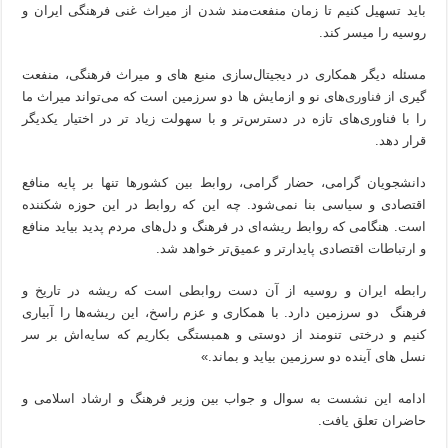
باید تسهیل کنیم تا زمان منفعت‌مند شدن از میراث غنی فرهنگی ایران و
روسیه را میسر کند.
مسئله دیگر همکاری در دیجیتال‌سازی منبع های و میراث فرهنگی، منفعت
گیری از
فناوری
‌های نو و ازمایش ها دو سرزمین است که می‌تواند میراث ما
را با فناوری‌های تازه در دسترس‌تر و با سهولت زیاد تر در اختیار یکدیگر
قرار دهد.
دانشجویان گرامی، حضار گرامی، روابط بین کشورها تنها بر پایه منافع
اقتصادی و سیاسی بنا نمی‌شود. چه این که روابط در این حوزه شکننده
است. هنگامی که روابط ریشه‌ای در فرهنگ و دل‌های مردم پدید بیاید منافع
و ارتباطات اقتصادی پایدارتر و عمیق‌تر خواهد شد.
رابطه ایران و روسیه از آن دست روابطی است که ریشه در تاریخ و
فرهنگ دو سرزمین دارد. با همکاری و عزم راسخ، این ریشه‌ها را آبیاری
کنیم و درختی تنومند از دوستی و همبستگی بکاریم که سایه‌اش بر سر
نسل های آینده دو سرزمین بیاید و بماند.»
ادامه این نشست به سوال و جواب بین وزیر فرهنگ و ارشاد اسلامی و
حاضران تعلق یافت.