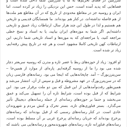
سرزمین در فضای تحریم‌ها به ما یا سرزمین شما داخل شده است و
فضاهایی که پدید آمده است، حس این نزدیکی را زیاد تر کرده است، اما
ایران و روسیه جز در مقاطع محدودی از تاریخ که در آن مقاطع هم ملت‌ها
از هم فاصله نداشته‌اند، در کنار هم بوده‌اند. ما همسایگان قدیمی و تاریخیِ
هم هستیم و لذا در طول این چند هزار سال، ارتباطات زیاد عمیق و تاریخی
داشته‌ایم. اگر شما به موزه‌های ایران بیایید، یا به اسناد و نسخ خطی
مراجعه کنید، یا مراجعه‌ای که به موزه‌ها و اسناد تاریخی شما داریم، این
ارتباطات کهن تاریخی کاملا مشهود است و هر چه در تاریخ پیش رفته‌ایم،
زیاد تر شده است.
او افزود: زیاد از حوزه‌های ربط با عصر تازه و مدرن که روسیه سریعتر دچار
شده می بود را ما از روسیه گرفته‌ایم. پاره‌ای از موارد از همین‌جا –
سن‌پترزبورگ – آمد. چاپخانه‌هایی که اینجا می بود. رسانه‌های فارسی زبان
که در سن‌پترزبورگ در عهد مشروطه و قبل و سپس از آن، انتشار می‌شد و
همین‌طور رفت‌وآمدهایی از این قبیل که بین دو ملت برقرار می بود. این
شرایط که از قبل بوده است، شرایط تازه آن را تسهیل می‌کند و عمق
می‌بخشد و حتما بر حوزه‌های رسانه‌ای از جمله رسانه‌های دیجیتال تأثیر
می‌گذارد. بستر فناوری‌های تازه، بستر تحرک و کنش مردم و شهروندان
عادی است. در کنار رسانه‌های رسمی که از قبل بوده‌اند که رسانه‌های
پرخرج بوده‌اند که جریان رسانه‌ای پرخرج غربی بر آن مسلط بوده است،
رسانه‌های فناورانه تازه، رسانه‌های شهروندمحور و رسانه‌هایی می باشند که