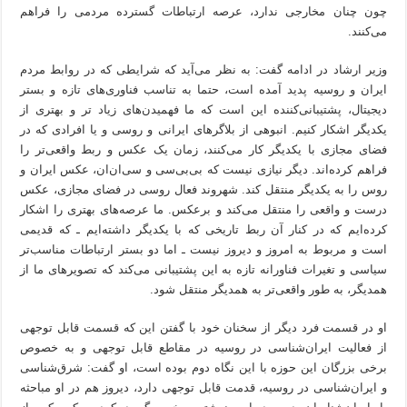
چون چنان مخارجی ندارد، عرصه ارتباطات گسترده مردمی را فراهم
می‌کنند.
وزیر ارشاد در ادامه گفت: به نظر می‌آید که شرایطی که در روابط مردم
ایران و روسیه پدید آمده است، حتما به تناسب فناوری‌های تازه و بستر
دیجیتال، پشتیبانی‌کننده این است که ما فهمیدن‌های زیاد تر و بهتری از
یکدیگر اشکار کنیم. انبوهی از بلاگرهای ایرانی و روسی و یا افرادی که در
فضای مجازی با یکدیگر کار می‌کنند، زمان یک عکس و ربط واقعی‌تر را
فراهم کرده‌اند. دیگر نیازی نیست که بی‌بی‌سی و سی‌ان‌ان، عکس ایران و
روس را به یکدیگر منتقل کند. شهروند فعال روسی در فضای مجازی، عکس
درست و واقعی را منتقل می‌کند و برعکس. ما عرصه‌های بهتری را اشکار
کرده‌ایم که در کنار آن ربط تاریخی که با یکدیگر داشته‌ایم ـ که قدیمی
است و مربوط به امروز و دیروز نیست ـ اما دو بستر ارتباطات مناسب‌تر
سیاسی و تغیرات فناورانه تازه به این پشتیبانی می‌کند که تصویرهای ما از
همدیگر، به طور واقعی‌تر به همدیگر منتقل شود.
او در قسمت فرد دیگر از سخنان خود با گفتن این که قسمت قابل توجهی
از فعالیت ایران‌شناسی در روسیه در مقاطع قابل توجهی و به خصوص
برخی بزرگان این حوزه با این نگاه دوم بوده است، او گفت: شرق‌شناسی
و ایران‌شناسی در روسیه، قدمت قابل توجهی دارد، دیروز هم در او مباحثه