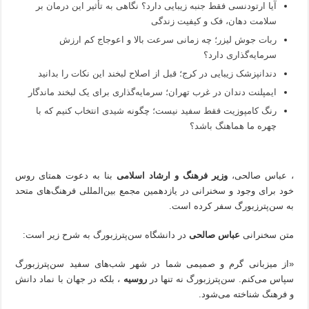
آیا ارتودنسی فقط جنبه زیبایی دارد؟ نگاهی به تأثیر این درمان بر
سلامت دهان، فک و کیفیت زندگی
ربات جوش لیزر؛ چه زمانی سرعت بالا و اعوجاج کم ارزش
سرمایه‌گذاری دارد؟
دندانپزشک زیبایی در کرج؛ قبل از اصلاح لبخند این نکات را بدانید
ایمپلنت دندان در غرب تهران؛ سرمایه‌گذاری برای یک لبخند ماندگار
رنگ کامپوزیت فقط سفید نیست؛ چگونه شیدی انتخاب کنیم که با
چهره ما هماهنگ باشد؟
، عباس صالحی،
وزیر فرهنگ و ارشاد اسلامی
بنا به دعوت همتای روس
خود برای وجود و سخنرانی در یازدهمین مجمع بین‌المللی فرهنگ‌های متحد
به سن‌پترزبورگ سفر کرده است.
متن سخنرانی
عباس صالحی
در دانشگاه سن‌پترزبورگ به شرح زیر است:
«از میزبانی گرم و صمیمی شما در شهر شب‌های سفید سن‌پترزبورگ
سپاس می‌کنم. سن‌پترزبورگ نه تنها در
روسیه
، بلکه در جهان با نماد دانش
و فرهنگ شناخته می‌شود.