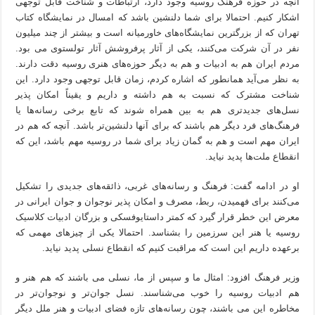
آنچه در حوزه فرهنگ روسیه وجود دارد، ارتباطات و شناخت قابل توجهی
اشکار کنیم. احتمالا برای شما دلنشین باشد که امسال در نمایشگاه کتاب
تهران که از بزرگترین نمایشگاه‌های خاورمیانه است و بیشتر از چند میلیون
نفر در آن شرکت می‌کنند، یکی از آثار پرفروشش آثار تولستوی می بود.
مردم ایران هم به ادبیات و هم به دیگر حوزه‌های هنری روسیه دقت دارند.
به نظر می‌آید همانطور که اشاره کردم، زمان قابل توجهی وجود دارد. این
شناخت مشترک که نسبت به هم داشته و داریم و یقیناً امکان پذیر
نسل‌های جدیدتری هم به بین همراه شوند که تابع برخی رسانه‌ها یا
فرهنگ‌های فرد دیگر هم باشند که برای آنها دلنشین‌تر باشد. آنچه که هم در
ایران مهم است و هم به گمان زیاد برای شما در روسیه مهم باشد، این که
انقطاع ملت‌ها پدید نیاید.
او در ادامه گفت: فرهنگ و رسانه‌های غربی، ذائقه‌های جدیدی را تشکیل
می‌کنند برای فهمیدن، ربط، مصرف و امکان پذیر نوجوان و جوان ایرانی در
معرض این خطر قرار گیرد که کمتر داستایوفسکی و بزرگان ادبیات کلاسیک
روسیه یا هنر این سرزمین را بشناسد. احتمالا یکی از چیزهای مهمی که
برعهده‌ داریم این است که مراقبت کنیم که انقطاع نسلی پدید نیاید.
وزیر فرهنگ افزود: امثال ما و سپس از ما، نسلی می باشند که هم هنر و
هم ادبیات روسیه را خوب می‌شناسند. نسل جوان‌تر و نوجوان‌تر در
مخاطره این می باشند، چون رسانه‌های تازه فضای ادبیات و هنر ملل دیگر