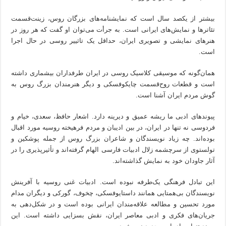
بیشتر از یکصد سال است که نمایشنامه‌های بزرگان روس، زینت‌قسمت
تئاترها و نمایش‌های ایرانی است. به جرأت می‌توان او گفت که هر روز در
هنرهای نمایشی و تصویری ایران، حداقل یک تاثییر روسی در حال اجرا
است.
همان‌گونه که موسیقی کلاسیک روسی در ایران طرفداران بیشماری داشته
است و قطعات روح‌قسمت چایکوفسکی و دیگر هنرمندان بزرگ روس به
گوش مردم ایران آشنا است.
پیوندهای ادبی ما ریشه عمیق و دیرینه دارد. اشعار حافظ، سعدی، خیام و
فردوسی نه تنها در ایران، در بین ادیبان و مردم فرهیخته روسیه مورد اقبال
بوده‌اند. چه زیاد نویسندگان و شاعران بزرگ روس از جمله پوشکین و
تولستوی از سرچشمه زلال ادبیات فارسی الهام گرفته‌اند و تأثیرپذیری را در
آثار جاودان خود به نمایش گذاشته‌اند.
این تبادل فرهنگی یک‌طرفه نبوده است. ادبیات غنی روسیه با آفرینش
نویسندگان بی‌همتایی همانند داستایوفسکی، چخوف، گورکی و دیگران مدام
مورد تحسین و مطالعه علاقه‌مندان ایرانی بوده است و در شکل‌دهی به
جریان‌های فکری و ادبی معاصر ایران،‌ نقش بسزایی داشته است. این