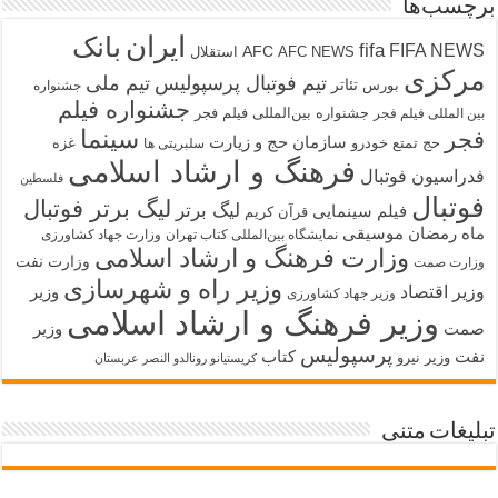
برچسب‌ها
ایران
بانک
fifa
FIFA NEWS
AFC
AFC NEWS
استقلال
مرکزی
تیم فوتبال پرسپولیس
تیم ملی
تئاتر
بورس
جشنواره
جشنواره فیلم
جشنواره بین‌المللی فیلم فجر
بین المللی فیلم فجر
سینما
فجر
سازمان حج و زیارت
حج تمتع
خودرو
غزه
سلبریتی ها
فرهنگ و ارشاد اسلامی
فدراسیون فوتبال
فلسطین
فوتبال
لیگ برتر فوتبال
لیگ برتر
فیلم سینمایی
قرآن کریم
ماه رمضان
موسیقی
نمایشگاه بین‌المللی کتاب تهران
وزارت جهاد کشاورزی
وزارت فرهنگ و ارشاد اسلامی
وزارت نفت
وزارت صمت
وزیر راه و شهرسازی
وزیر اقتصاد
وزیر
وزیر جهاد کشاورزی
وزیر فرهنگ و ارشاد اسلامی
صمت
وزیر
پرسپولیس
نفت
کتاب
وزیر نیرو
کریستیانو رونالدو النصر عربستان
تبلیغات متنی