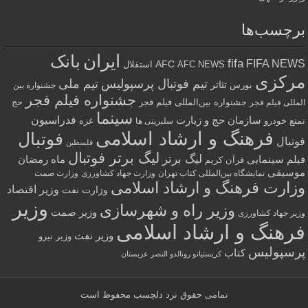
برچسب‌ها
ایران
بانک
fifa
FIFA NEWS
AFC
AFC NEWS
استقلال
مرکزی
تیم فوتبال پرسپولیس
تیم ملی
تئاتر
بورس
جشنواره بین
جشنواره فیلم فجر
جشنواره بین‌المللی فیلم فجر
حج
المللی فیلم فجر
سینما
فدراسیون
سازمان حج و زیارت
تمتع
خودرو
غزه
سلبریتی ها
فرهنگ و ارشاد اسلامی
فوتبال
فوتبال
فلسطین
لیگ برتر فوتبال
لیگ برتر
فیلم سینمایی
ماه رمضان
قرآن کریم
موسیقی
نمایشگاه بین‌المللی کتاب تهران
وزارت جهاد کشاورزی
وزارت صمت
وزارت فرهنگ و ارشاد اسلامی
وزیر اقتصاد
وزارت نفت
وزیر
وزیر راه و شهرسازی
وزیر صمت
وزیر جهاد کشاورزی
فرهنگ و ارشاد اسلامی
وزیر نفت
وزیر نیرو
پرسپولیس
کتاب
کریستیانو رونالدو النصر عربستان
تمامی حقوق نزد
دلچسب
محفوظ است