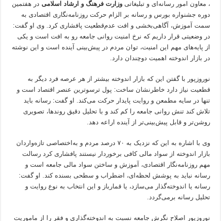
، معاون امور رسانه‌ای و تبلیغاتی
وزارت فرهنگ و ارشاد اسلامی
در هفتمین
دوره جشنواره بورس و رسانه بر الزام حرکت روزنامه‌نگاری اقتصادی به
سمت آموزش، آگاهی‌بخشی و افت عدم‌قطعیت پافشاری کرد. وی او گفت:
در وضعیتی قرار داریم که نرخ امنیت روانی جامعه رو به افت است و یکی
از پایه‌های مهم این امنیت، توان مردم در پیش‌بینی آینده است و این نوشته
در بازار اندوخته اهمیت دوچندان دارد.
نوروزپور با گفتن این که بازار اندوخته بیشتر از هر عرصه فرد دیگر به
قطعیت نیاز دارد خاطرنشان ساخت: پول ترسوترین عنصر اقتصاد است و
تنها در سایه مطمعن و روایت پایدار حرکت می‌کند. او گفت: رسانه باید
تلاش کند تنش روانی جامعه را کم کند و با تحلیل دقیق روندها، تصویری
روشن‌تر و قابل پیش‌بینی‌تر از آینده اراعه دهد.
وی با اشاره به این که نزدیک به ۷۰ درصد مردم و به‌اختصاصی تازه‌واردان
بازار اندوخته از سواد مالی کافی برخوردار نیستند پافشاری کرد رسالت
مهم روزنامه‌نگار اقتصادی، آموزش و ساختن سواد مالی جامعه است و
رسانه نباید به پوشش لحظه‌ای، اضطراب و سطحی بسنده کند. او گفت:
رسانه یا اندوخته‌گذار می‌سازد، یا قمارباز و این انتخاب به نوع روایت و
تحلیل رسانه برمی‌گردد.
نوروزپور اصلاح نگرش جامعه نسبت به اندوخته‌گذاری و فقر را از ماموریت