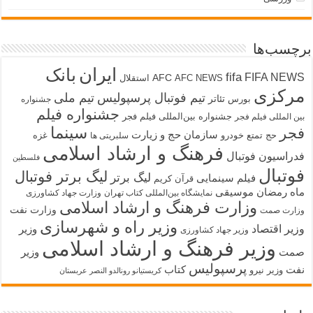
برچسب‌ها
ایران
بانک
fifa
FIFA NEWS
AFC
AFC NEWS
استقلال
مرکزی
تیم فوتبال پرسپولیس
تیم ملی
تئاتر
بورس
جشنواره
جشنواره فیلم
جشنواره بین‌المللی فیلم فجر
بین المللی فیلم فجر
سینما
فجر
سازمان حج و زیارت
حج تمتع
خودرو
غزه
سلبریتی ها
فرهنگ و ارشاد اسلامی
فدراسیون فوتبال
فلسطین
فوتبال
لیگ برتر فوتبال
لیگ برتر
فیلم سینمایی
قرآن کریم
ماه رمضان
موسیقی
نمایشگاه بین‌المللی کتاب تهران
وزارت جهاد کشاورزی
وزارت فرهنگ و ارشاد اسلامی
وزارت نفت
وزارت صمت
وزیر راه و شهرسازی
وزیر اقتصاد
وزیر
وزیر جهاد کشاورزی
وزیر فرهنگ و ارشاد اسلامی
صمت
وزیر
پرسپولیس
نفت
کتاب
وزیر نیرو
کریستیانو رونالدو النصر عربستان