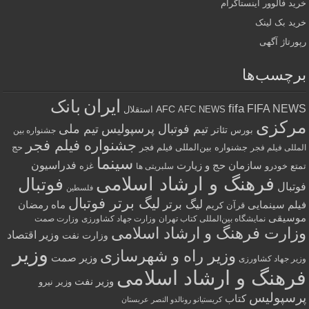
خرید فالوور اینستاگرام
خرید بک لینک
رپورتاژ آگهی
برچسب‌ها
ایران
بانک
fifa
FIFA NEWS
AFC
AFC NEWS
استقلال
مرکزی
تیم فوتبال پرسپولیس
تیم ملی
تئاتر
بورس
جشنواره بین
جشنواره فیلم فجر
جشنواره بین‌المللی فیلم فجر
حج
المللی فیلم فجر
سینما
فدراسیون
سازمان حج و زیارت
تمتع
خودرو
غزه
سلبریتی ها
فرهنگ و ارشاد اسلامی
فوتبال
فوتبال
فلسطین
لیگ برتر فوتبال
لیگ برتر
فیلم سینمایی
ماه رمضان
قرآن کریم
موسیقی
نمایشگاه بین‌المللی کتاب تهران
وزارت جهاد کشاورزی
وزارت صمت
وزارت فرهنگ و ارشاد اسلامی
وزیر اقتصاد
وزارت نفت
وزیر
وزیر راه و شهرسازی
وزیر صمت
وزیر جهاد کشاورزی
فرهنگ و ارشاد اسلامی
وزیر نفت
وزیر نیرو
پرسپولیس
کتاب
کریستیانو رونالدو النصر عربستان