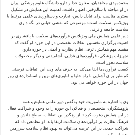
محمدمهدی مجاهدیان، معاون غذا و دارو دانشگاه علوم پزشکی ایران
در او مباحثه با سالم‌خبر، اظهار داشت: اهمیت این همایش در تشکیل
بستری مناسب برای تبادل دانش، تجارب و دستاوردهای علمی مرتبط با
ویژیلانس سلامت است؛ موضوعی که نقشی حیاتی در نگه داری
سلامت جامعه و ترقی
دبیر علمی همایش ملی ویژیلانس فرآورده‌های سلامت با پافشاری بر
اهمیت برگزاری نخستین اتفاقات تخصصی در این حوزه او گفت که
مقصد مهم همایش، ترقی نظام نظارت و ایمنی در حوزه دارو،
تجهیزات پزشکی، فرآورده‌های غذایی، آشامیدنی و دیگر محصولات
سلامت‌محور است
کیفیت فرآورده‌ها ایفا می‌کند. به حرف های وی، این اتفاقات فرصتی
کم‌نظیر برای آشنایی با راه حلها و
فناوری
‌های نوین و استانداردهای روز
جهان در این حوزه خواهد می بود.
وی با اشاره به ماموریت خود به‌گفتن دبیر علمی همایش، همه
پژوهشگران، متخصصان و فعالان این حوزه را به وجود و شراکت فعال
در این همایش دعوت کرد تا از رهگذر این اتفاقات، سطح دانش و
فرهنگ نظارت بر فرآورده‌های سلامت ارتقا یابد. او مطمعن داد که
شراکت جمعی در این عرصه می‌تواند به بهبود نظام سلامت سرزمین
پشتیبانی کند.