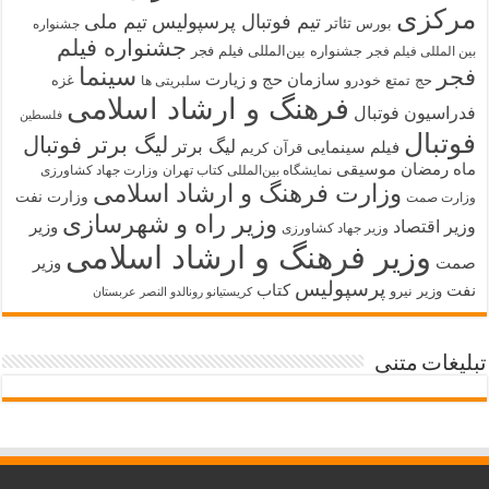
مرکزی
تیم فوتبال پرسپولیس
تیم ملی
تئاتر
بورس
جشنواره
جشنواره فیلم
جشنواره بین‌المللی فیلم فجر
بین المللی فیلم فجر
سینما
فجر
سازمان حج و زیارت
حج تمتع
خودرو
غزه
سلبریتی ها
فرهنگ و ارشاد اسلامی
فدراسیون فوتبال
فلسطین
فوتبال
لیگ برتر فوتبال
لیگ برتر
فیلم سینمایی
قرآن کریم
ماه رمضان
موسیقی
نمایشگاه بین‌المللی کتاب تهران
وزارت جهاد کشاورزی
وزارت فرهنگ و ارشاد اسلامی
وزارت نفت
وزارت صمت
وزیر راه و شهرسازی
وزیر اقتصاد
وزیر
وزیر جهاد کشاورزی
وزیر فرهنگ و ارشاد اسلامی
صمت
وزیر
پرسپولیس
نفت
کتاب
وزیر نیرو
کریستیانو رونالدو النصر عربستان
تبلیغات متنی