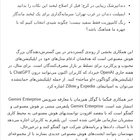
دندانپزشک زیبایی در کرج؛ قبل از اصلاح لبخند این نکات را بدانید
ایمپلنت دندان در غرب تهران؛ سرمایه‌گذاری برای یک لبخند ماندگار
رنگ کامپوزیت فقط سفید نیست؛ چگونه شیدی انتخاب کنیم که با
چهره ما هماهنگ باشد؟
این همکاری بخشی از روندی گسترده‌تر در بین گسترش‌دهندگان بزرگ
هوش مصنوعی است که هدفشان ادغام مدل‌های خود در اپلیکیشن‌های
محبوب و پرکاربرد برای تسلط بر بازار مصرف‌کنندگان است. برای مثال، در
هفته جاری OpenAI خبرداد که کاربران اکنون می‌توانند درون ChatGPT با
اپلیکیشن‌های گوناگون «او مباحثه» کنند. از جمله اپلیکیشن‌های حمایتشده
می‌توان به اسپاتیفای، Expedia و Zillow اشاره کرد.
خبر
همکاری فیگما با گوگل هم‌زمان با معارفه سرویس Gemini Enterprise
انتشار شد است. Gemini Enterprise پلتفرمی مبتنی بر هوش مصنوعی و
گفتگو است که با مقصد افزودن توانمندیهای هوش مصنوعی به محیط کاری
مشتریان سازمانی طراحی شده است. این پلتفرم به کاربران اجازه می‌دهد
تا با اسناد، داده‌ها و برنامه‌های شرکت خود گفتگو کنند و درعین‌حال،
مهندسان بتوانند ایجنت‌های هوش مصنوعی جدیدی بسازند یا از مجموعه‌ای