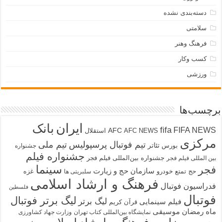
دسته‌بندی نشده
سلامتی
فرهنگ وهنر
کسب وکار
ورزشی
برچسب‌ها
ایران
بانک
fifa
FIFA NEWS
AFC
AFC NEWS
استقلال
مرکزی
تیم فوتبال پرسپولیس
تیم ملی
تئاتر
بورس
جشنواره
جشنواره فیلم
جشنواره بین‌المللی فیلم فجر
بین المللی فیلم فجر
سینما
فجر
سازمان حج و زیارت
حج تمتع
خودرو
غزه
سلبریتی ها
فرهنگ و ارشاد اسلامی
فدراسیون فوتبال
فلسطین
فوتبال
لیگ برتر فوتبال
لیگ برتر
فیلم سینمایی
قرآن کریم
ماه رمضان
موسیقی
نمایشگاه بین‌المللی کتاب تهران
وزارت جهاد کشاورزی