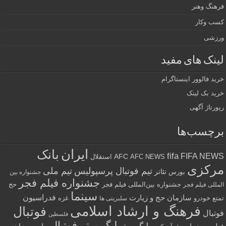
فرهنگ وهنر
کسب وکار
ورزشی
لینک های مفید
خرید فالوور اینستاگرام
خرید بک لینک
رپورتاژ آگهی
برچسب‌ها
ایران
بانک
fifa
FIFA NEWS
AFC
AFC NEWS
استقلال
مرکزی
تیم فوتبال پرسپولیس
تیم ملی
تئاتر
بورس
جشنواره بین
جشنواره فیلم فجر
جشنواره بین‌المللی فیلم فجر
حج
المللی فیلم فجر
سینما
فدراسیون
سازمان حج و زیارت
تمتع
خودرو
غزه
سلبریتی ها
فرهنگ و ارشاد اسلامی
فوتبال
فوتبال
فلسطین
لیگ برتر فوتبال