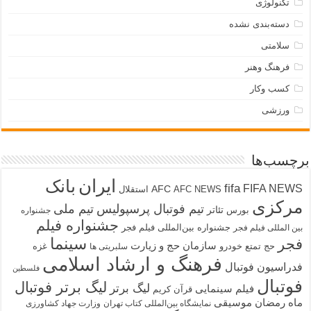
تکنولوژی
دسته‌بندی نشده
سلامتی
فرهنگ وهنر
کسب وکار
ورزشی
برچسب‌ها
ایران
بانک
fifa
FIFA NEWS
AFC
AFC NEWS
استقلال
مرکزی
تیم فوتبال پرسپولیس
تیم ملی
تئاتر
بورس
جشنواره
جشنواره فیلم
جشنواره بین‌المللی فیلم فجر
بین المللی فیلم فجر
سینما
فجر
سازمان حج و زیارت
حج تمتع
خودرو
غزه
سلبریتی ها
فرهنگ و ارشاد اسلامی
فدراسیون فوتبال
فلسطین
فوتبال
لیگ برتر فوتبال
لیگ برتر
فیلم سینمایی
قرآن کریم
ماه رمضان
موسیقی
نمایشگاه بین‌المللی کتاب تهران
وزارت جهاد کشاورزی