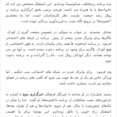
سه برنامه پرمخاطب صداوسیما بوده‌ایم. این استقبال مشخص می کند که
خانواده‌ها با ما همراه می باشند. هرچند برسی دقیق اثرگذاری برنامه بر
روال رشد جمعیت نیازمند نظر کارشناسان است، اما ما معتقدیم
“اعجوبه‌ها” در ترویج نگاه مثبت به فرزندآوری بی‌تأثیر نبوده است.
صادق محمدی در جواب به سوالی در خصوص منفعت گیری از کودک
بلاگرها برای وایرال شدن بیشتر از پیش برنامه در شبکه های اجتماعی
فرمود: در برنامه اوعجوبه ها همه زمان یکسان دارند، به طور اختصاصی از
هیچ کودک بلاگری برای وجود در برنامه دعوت نشده است و آنها نیز می
توانند همانند دیگر کودکان روال ثبت نام را گذرانده و به برنامه دعوت
شود.
وی فرمود: برای وایرال شدن در شبکه های اجتماعی نمی جنگیم ، اما
ویژگی خاص هر یک از بچه ها جهت می شود که کلیپ های برنامه در فضای
مجازی نیز بازدید بسیاری داشته باشد.
محمد عمل‌نژاد در او مباحثه با خبرنگار فرهنگی
خبرگزاری موج
با اشاره به
بازخوردهای مثبت مخاطبان از برنامه «اعجوبه‌ها» او گفت: خدا را شکر در
تکه‌های پخش‌شده تا بحال، هم از سوی خانواده‌ها و هم از طرف بچه‌ها،
استقبال زیاد خوبی را ناظر بوده‌ایم. این نوشته برای ما اهمیت