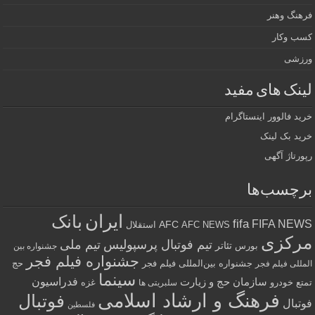
فرهنگ وهنر
کسب وکار
ورزشی
لینک های مفید
خرید فالوور اینستاگرام
خرید بک لینک
رپورتاژ آگهی
برچسب‌ها
ایران
بانک
fifa
FIFA NEWS
AFC
AFC NEWS
استقلال
مرکزی
تیم فوتبال پرسپولیس
تیم ملی
تئاتر
بورس
جشنواره بین
جشنواره فیلم فجر
جشنواره بین‌المللی فیلم فجر
حج
المللی فیلم فجر
سینما
فدراسیون
سازمان حج و زیارت
تمتع
خودرو
غزه
سلبریتی ها
فرهنگ و ارشاد اسلامی
فوتبال
فوتبال
فلسطین