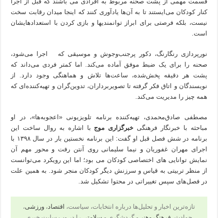
قسمت مهمی از پشت صحنه مربوط به افرادی می باشند که قبل از اجرا
کنار کودکان می‌ایستند تا به آن‌ها یادآوری کنند که اینجا میدان رقابت سخت
نیست، بلکه فرصتی برای ابراز توانمندیها و بازی کردن با استعدادهایشان
است.
نورپردازی رنگارنگ، دکور پرجنب‌وجوش و موسیقی که اجرا می‌شود،
صحنه را برای یک ضبط موفق آماده می‌کند. اما کمتر فردی می‌داند که
پشت هر دقیقه پخش‌شده، ساعت‌ها تلاش و هماهنگی وجود دارد. از
نویسندگان و اتاق فکر گرفته تا تصویربرداران، تدوین‌گران و تهیه‌کننده‌ای که
همه چیز را مدیریت می‌کند.
مصطفی صادق‌محمدی، تهیه‌کننده برنامه تلویزیونی «اعجوبه‌ها»، در او
مباحثه با خبرنگار فرهنگی
خبرگزاری موج
با اشاره به روال ساخت این
برنامه در شش فصل قبل او گفت: این برنامه نخستین بار در سال ۱۳۹۸ با
اجرای مهران غفوریان و نیما سلیمانی روی آنتن رفت و محور مهم آن
نمایش توانایی های اختصاصی کودکان می بود؛ اما این رویکرد می‌توانست
از منظر تربیتی به قیاس و سرزنش دیگر کودکان منجر شود. به همین علت
در فصل‌های سپس تغییراتی در محتوا تشکیل شد.
تازه‌ترین اخبار و تحلیل‌ها درباره انتخابات، سیاست،
اقتصاد
،
ورزشی
،
حوادث،
فرهنگ وهنر
و گردشگری و
سلامتی
را در وب سایت خبری