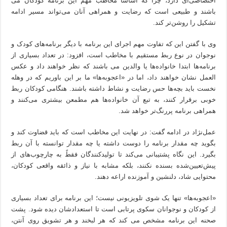
اختصاصی‌ای دارد، چرا که اساساً مخاطب مهم این برنامه کودکان می
باشند و طبیعی است که رضایت و همراهی آنان می‌تواند مسیر ادامه
تشکیل را روشن‌تر کند.
وی با گفتن این که تفاوت مهم اجرای این برنامه با دیگر برنامه‌های کودک و
نوجوان در نوع ربط مستقیم با مخاطب است، افزود: در تعداد بسیاری از
برنامه‌ها ابتدا خانواده‌ها یا والدین می باشند که نظر خواهند داد و عکس
العمل نشان خواهند داد، اما در «اعجوبه‌ها» ما بر این باوریم که در وهله
نخست باید بچه‌ها حس رضایت و نشاط داشته باشند. هنگامی کودکان ربط
خوبی برقرار کنند، به تبع آن خانواده‌ها هم مطمعن بیشتری می‌کنند و
همراهی برنامه پررنگ‌تر خواهد شد.
عمل‌نژاد در ادامه گفت: در نهایت این مخاطب است که باید قضاوت کند و
بگوید چه مقدار برنامه را دوست داشته یا چه مقدار توانسته با آن ربط
بگیرد. این نگاه پشتیبانی می‌کند تا تولیدکنندگان فقطً به چارچوب‌های از
پیش‌تعیین‌شده بسنده نکنند، بلکه مشابه با نیاز و ذائقه واقعی کودکان،
محتوایی شاد، دلنشین و آموزنده اراعه دهند.
«اعجوبه‌ها» تنها یک شوی تلویزیونی نیست؛ این برنامه برای تعداد بسیاری
از کودکان و نوجوانان سکوی پرتابی است تا استعدادشان دیده شود. پشت
صحنه این برنامه مشخص می کند که هر لبخند و هر تشویق روی آنتن،