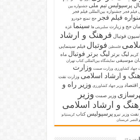
بال پرسپولیس
تیم ملی
جشنواره بین
جشنواره بین‌المللی فیلم فجر
ی فیلم فجر
واره فیلم فجر
حج تمتع
خودرو
سینما
ان حج و زیارت
غزه
سلبریتی ها
فرهنگ و ارشاد
سیون فوتبال
لامی
فوتبال
فیلم سینمایی
فلسطین
لیگ برتر فوتبال
لیگ برتر
ماه
کریم
ان
موسیقی
نمایشگاه بین‌المللی کتاب تهران
وزارت
 جهاد کشاورزی
وزارت صمت
نگ و ارشاد اسلامی
وزارت نفت
وزیر راه و
 اقتصاد
وزیر جهاد کشاورزی
وزیر
رسازی
وزیر صمت
هنگ و ارشاد اسلامی
پرسپولیس
 نفت
کتاب
وزیر نیرو
کریستیانو
و النصر عربستان