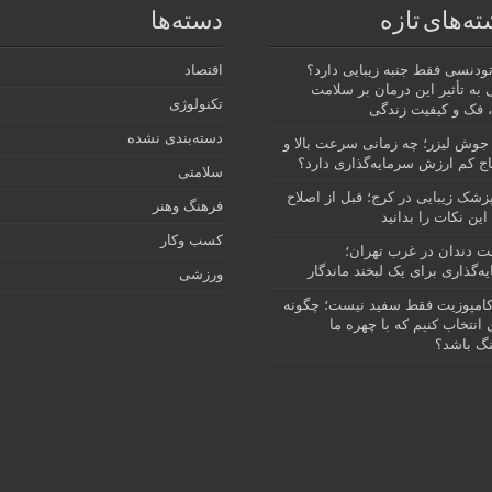
ته‌های تازه
دسته‌ها
رتودنسی فقط جنبه زیبایی دارد؟
اقتصاد
 به تأثیر این درمان بر سلامت
تکنولوژی
 فک و کیفیت زندگی
دسته‌بندی نشده
جوش لیزر؛ چه زمانی سرعت بالا و
ج کم ارزش سرمایه‌گذاری دارد؟
سلامتی
پزشک زیبایی در کرج؛ قبل از اصلاح
فرهنگ وهنر
این نکات را بدانید
کسب وکار
نت دندان در غرب تهران؛
ه‌گذاری برای یک لبخند ماندگار
ورزشی
امپوزیت فقط سفید نیست؛ چگونه
انتخاب کنیم که با چهره ما
گ باشد؟