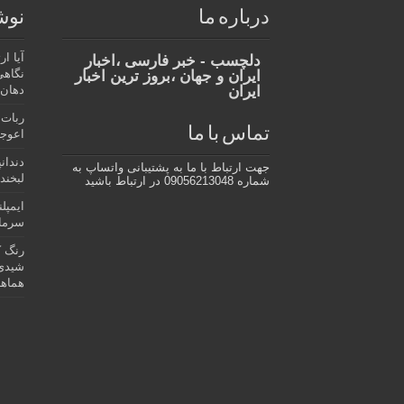
درباره ما
نوش
آیا ا
دلچسب - خبر فارسی ،اخبار
نگاهی
ایران و جهان ،بروز ترین اخبار
ایران
دهان،
ربات 
تماس با ما
اعوجا
دندان
جهت ارتباط با ما به پشتیبانی واتساپ به
لبخند 
شماره 09056213048 در ارتباط باشید
ایمپل
سرمای
رنگ ک
شیدی 
هماهن