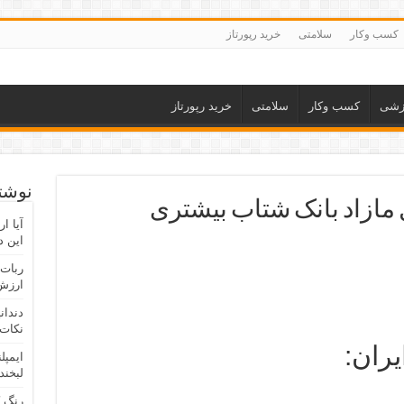
کسب وکار
سلامتی
خرید رپورتاز
زشی
کسب وکار
سلامتی
خرید رپورتاز
نوشته
مازاد بانک شتاب بیشتری
آیا ا
این د
ربات 
ارزش 
دندان
نکات 
ران:
ایمپل
لبخند
رنگ 