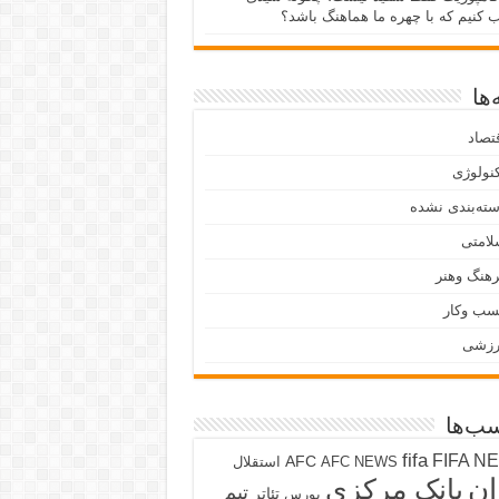
ب کنیم که با چهره ما هماهنگ باشد؟
ها
تصاد
نولوژی
ته‌بندی نشده
لامتی
هنگ وهنر
سب وکار
رزشی
ب‌ها
fifa
FIFA N
AFC
AFC NEWS
استقلال
ان
بانک مرکزی
تیم
تئاتر
بورس