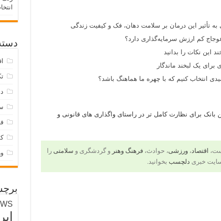
انتخا
 به تأثیر این درمان بر سلامت دهان، فک و کیفیت زندگی
وجاج کم ارزش سرمایه‌گذاری دارد؟
دسته‌
د این نکات را بدانید
اق
 برای یک لبخند ماندگار
تک
ی انتخاب کنیم که با چهره ما هماهنگ باشد؟
دس
س
ن بانک برای نظارت کامل تر در راستای واگذاری های قانونی و
فر
ک
است،
اقتصاد
،
ورزشی
، حوادث،
فرهنگ وهنر
و گردشگری و
سلامتی
را
و
سایت خبری
دلچسب
بخوانید.
برچس
EWS
ایر