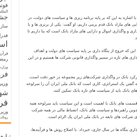
فوت
الملل
جشن
ا اشاره به این که بر پایه برنامه ریزی ها و سیاست های دولت، در
یی های مازاد بانک قدم برمی داریم، او گفت: یکی از برتری ها و با
سازم
اری و واگذاری اموال و دارایی های مازاد بانک است که بنا داریم تا
فدرا
.
اس
ین که خروج از بنگاه داری بر پایه سیاست های دولت و اهداف
قرآن 
اری های تازه در مسیر واگذاری قانونی شرکت ها هستیم و در این
رمض
وزارت
فره
کارکرد بانک در واگذاری شرکت‌های زیر مجموعه در خور دقت است،
وزیر
 به گفتن یک استراتژی، کاری است که بانک ملی ایران آن را سرلوحه
 بانک باید از سیاست های تازه بانک تمکین کنند.
شه
فر
ه قسمت های بانک با اهمیت است و این سیاست باید سرلوحه همه
 تدوین راهبردها و سیاست های بانک، انضباط مالی در همه شرکت
وزیر
شرکت های تابعه در بانک ملی ایران یک الزام است.
رونالد
اری بنگاه ها در سال جاری، خبرداد: با اصلاح روش ها و فرآیندها،