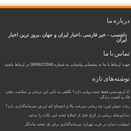
درباره ما
دلچسب - خبر فارسی ،اخبار ایران و جهان ،بروز ترین اخبار
ایران
تماس با ما
جهت ارتباط با ما به پشتیبانی واتساپ به شماره 09056213048 در ارتباط باشید
نوشته‌های تازه
آیا ارتودنسی فقط جنبه زیبایی دارد؟ نگاهی به تأثیر این درمان بر سلامت دهان،
فک و کیفیت زندگی
ربات جوش لیزر؛ چه زمانی سرعت بالا و اعوجاج کم ارزش سرمایه‌گذاری دارد؟
دندانپزشک زیبایی در کرج؛ قبل از اصلاح لبخند این نکات را بدانید
ایمپلنت دندان در غرب تهران؛ سرمایه‌گذاری برای یک لبخند ماندگار