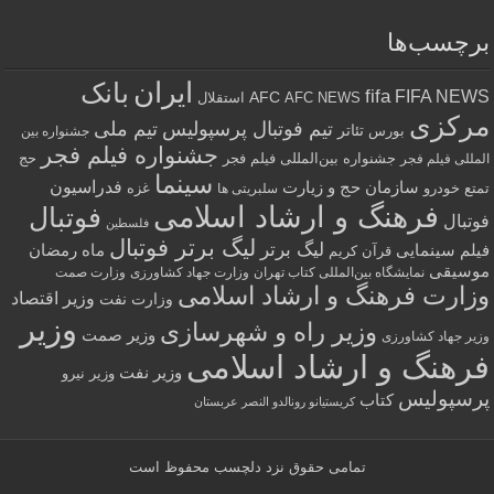
برچسب‌ها
ایران
بانک
fifa
FIFA NEWS
AFC
AFC NEWS
استقلال
مرکزی
تیم فوتبال پرسپولیس
تیم ملی
تئاتر
بورس
جشنواره بین
جشنواره فیلم فجر
جشنواره بین‌المللی فیلم فجر
حج
المللی فیلم فجر
سینما
فدراسیون
سازمان حج و زیارت
تمتع
خودرو
غزه
سلبریتی ها
فرهنگ و ارشاد اسلامی
فوتبال
فوتبال
فلسطین
لیگ برتر فوتبال
لیگ برتر
فیلم سینمایی
ماه رمضان
قرآن کریم
موسیقی
نمایشگاه بین‌المللی کتاب تهران
وزارت جهاد کشاورزی
وزارت صمت
وزارت فرهنگ و ارشاد اسلامی
وزیر اقتصاد
وزارت نفت
وزیر
وزیر راه و شهرسازی
وزیر صمت
وزیر جهاد کشاورزی
فرهنگ و ارشاد اسلامی
وزیر نفت
وزیر نیرو
پرسپولیس
کتاب
کریستیانو رونالدو النصر عربستان
تمامی حقوق نزد
دلچسب
محفوظ است