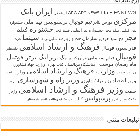
برچسب‌ها
ایران
بانک
fifa
FIFA NEWS
AFC
AFC NEWS
استقلال
مرکزی
تیم فوتبال پرسپولیس
تیم ملی
تئاتر
بورس
جشنواره
جشنواره فیلم
جشنواره بین‌المللی فیلم فجر
بین المللی فیلم فجر
سینما
فجر
سازمان حج و زیارت
حج تمتع
خودرو
غزه
سلبریتی ها
فرهنگ و ارشاد اسلامی
فدراسیون فوتبال
فلسطین
فوتبال
لیگ برتر فوتبال
لیگ برتر
فیلم سینمایی
قرآن کریم
ماه رمضان
موسیقی
نمایشگاه بین‌المللی کتاب تهران
وزارت جهاد کشاورزی
وزارت فرهنگ و ارشاد اسلامی
وزارت نفت
وزارت صمت
وزیر راه و شهرسازی
وزیر اقتصاد
وزیر
وزیر جهاد کشاورزی
وزیر فرهنگ و ارشاد اسلامی
صمت
وزیر
پرسپولیس
نفت
کتاب
وزیر نیرو
کریستیانو رونالدو النصر عربستان
تبلیغات متنی