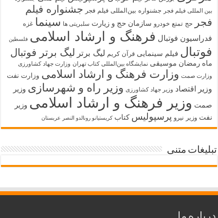
جشنواره فیلم
جشنواره بین‌المللی فیلم فجر
بین المللی فیلم فجر
سینما
فجر
سازمان حج و زیارت
حج تمتع
خودرو
غزه
سلبریتی ها
فرهنگ و ارشاد اسلامی
فدراسیون فوتبال
فلسطین
فوتبال
لیگ برتر فوتبال
لیگ برتر
فیلم سینمایی
قرآن کریم
ماه رمضان
موسیقی
نمایشگاه بین‌المللی کتاب تهران
وزارت جهاد کشاورزی
وزارت فرهنگ و ارشاد اسلامی
وزارت نفت
وزارت صمت
وزیر راه و شهرسازی
وزیر اقتصاد
وزیر
وزیر جهاد کشاورزی
وزیر فرهنگ و ارشاد اسلامی
صمت
وزیر
پرسپولیس
نفت
کتاب
وزیر نیرو
کریستیانو رونالدو النصر عربستان
تبلیغات متنی
درباره ما