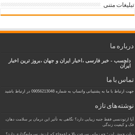
تبلیغات متنی
درباره ما
دلچسب - خبر فارسی ،اخبار ایران و جهان ،بروز ترین اخبار
ایران
تماس با ما
جهت ارتباط با ما به پشتیبانی واتساپ به شماره 09056213048 در ارتباط باشید
نوشته‌های تازه
آیا ارتودنسی فقط جنبه زیبایی دارد؟ نگاهی به تأثیر این درمان بر سلامت دهان،
فک و کیفیت زندگی
ربات جوش لیزر؛ چه زمانی سرعت بالا و اعوجاج کم ارزش سرمایه‌گذاری دارد؟