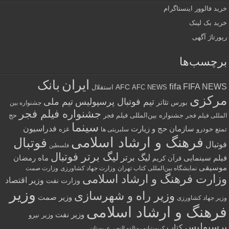
خرید فالوور اینستاگرام
خرید بک لینک
رپورتاژ آگهی
برچسب‌ها
ایران
بانک
fifa
FIFA NEWS
AFC
AFC NEWS
استقلال
مرکزی
تیم فوتبال پرسپولیس
تیم ملی
تئاتر
بورس
جشنواره بین
جشنواره فیلم فجر
جشنواره بین‌المللی فیلم فجر
حج
المللی فیلم فجر
سینما
فدراسیون
سازمان حج و زیارت
تمتع
خودرو
غزه
سلبریتی ها
فرهنگ و ارشاد اسلامی
فوتبال
فوتبال
فلسطین
لیگ برتر فوتبال
لیگ برتر
فیلم سینمایی
ماه رمضان
قرآن کریم
موسیقی
نمایشگاه بین‌المللی کتاب تهران
وزارت جهاد کشاورزی
وزارت صمت
وزارت فرهنگ و ارشاد اسلامی
وزیر اقتصاد
وزارت نفت
وزیر
وزیر راه و شهرسازی
وزیر صمت
وزیر جهاد کشاورزی
فرهنگ و ارشاد اسلامی
وزیر نفت
وزیر نیرو
پرسپولیس
کتاب
کریستیانو رونالدو النصر عربستان