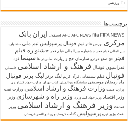
ورزشی
برچسب‌ها
ایران
بانک
fifa
FIFA NEWS
AFC
AFC NEWS
استقلال
مرکزی
تیم فوتبال پرسپولیس
تیم ملی
تئاتر
بورس
جشنواره
جشنواره فیلم
جشنواره بین‌المللی فیلم فجر
بین المللی فیلم فجر
سینما
فجر
سازمان حج و زیارت
حج تمتع
خودرو
غزه
سلبریتی ها
فرهنگ و ارشاد اسلامی
فدراسیون فوتبال
فلسطین
فوتبال
لیگ برتر فوتبال
لیگ برتر
فیلم سینمایی
قرآن کریم
ماه رمضان
موسیقی
نمایشگاه بین‌المللی کتاب تهران
وزارت جهاد کشاورزی
وزارت فرهنگ و ارشاد اسلامی
وزارت نفت
وزارت صمت
وزیر راه و شهرسازی
وزیر اقتصاد
وزیر
وزیر جهاد کشاورزی
وزیر فرهنگ و ارشاد اسلامی
صمت
وزیر
پرسپولیس
نفت
کتاب
وزیر نیرو
کریستیانو رونالدو النصر عربستان