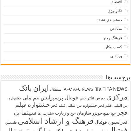
اقتصاد
تکنولوژی
دسته‌بندی نشده
سلامتی
فرهنگ وهنر
کسب وکار
ورزشی
برچسب‌ها
ایران
بانک
fifa
FIFA NEWS
AFC
AFC NEWS
استقلال
مرکزی
تیم فوتبال پرسپولیس
تیم ملی
تئاتر
بورس
جشنواره
جشنواره فیلم
جشنواره بین‌المللی فیلم فجر
بین المللی فیلم فجر
سینما
فجر
سازمان حج و زیارت
حج تمتع
خودرو
غزه
سلبریتی ها
فرهنگ و ارشاد اسلامی
فدراسیون فوتبال
فلسطین
فوتبال
لیگ برتر فوتبال