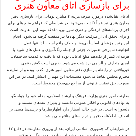
برای بازسازی اتاق معاون هنری
ادعای نقل‌شده درمورد صرف هزینه ۴ میلیارد تومانی برای بازسازی دفتر
معاون هنری نیز قویاً تکذیب می‌شود. در شرایطی که فراهم منبع های برای
اجرای برنامه‌های فرهنگی و هنری سرزمین، دغدغه مهم این معاونت است
و برای تحقق آن از ظرفیت دیگر نهادها نیز منفعت گرفته می‌شود، انجام
این چنین هزینه‌ای اساساً بی‌مبنا و خلاف واقع است. لذا تنها عمل
انجام‌شده، برخی تعمیرات جزئی از جمله رنگ‌آمیزی و عمل های شبیه با
هزینه‌ای کمتر از یک‌دهم مبلغ ادعایی بوده که با دقت به قدمت ساختمان،
امری متعارف و الزامی برداشت می‌شود. بدیهی است گفتن رقمی
غیرواقعی در رابطه بازسازی دفتر معاون امور هنری، کذب بوده و از نماینده
محترم مجلس تقاضا می‌شود مستندات این مهم را انتشار کنند. در غیر این
صورت، حق تعقیب قانونی از مراجع ذی‌صلاح محفوظ است.
معاونت امور هنری وزارت فرهنگ و ارشاد اسلامی، مدام خود را جواب‌گو
به نهادهای قانونی و افکار عمومی دانسته و پذیرای نقدهای مستند و
دلسوزانه است. در عین حال، انتظار دارد اظهارنظرها و برسی‌ها مبتنی بر
انصاف، اطلاعات دقیق و در راستای منافع ملی باشد.
در شرایطی که جمهوری اسلامی ایران، بعد از پیروزی مقاومت در دفاع ۱۲
روزه و در برابر تهدیدات مستمر دشمنان، نیازمند همبستگی و تحکیم