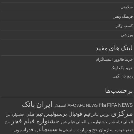
سلامتی
فرهنگ وهنر
کسب وکار
ورزشی
لینک های مفید
خرید فالوور اینستاگرام
خرید بک لینک
رپورتاژ آگهی
برچسب‌ها
ایران
بانک
fifa
FIFA NEWS
AFC
AFC NEWS
استقلال
مرکزی
تیم فوتبال پرسپولیس
تیم ملی
تئاتر
بورس
جشنواره بین
جشنواره فیلم فجر
جشنواره بین‌المللی فیلم فجر
حج
المللی فیلم فجر
سینما
فدراسیون
سازمان حج و زیارت
تمتع
خودرو
غزه
سلبریتی ها