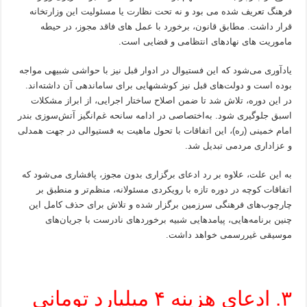
فرهنگ تعریف شده می بود و نه تحت نظارت یا مسئولیت این وزارتخانه
قرار داشت. مطابق قانون، برخورد با عمل های فاقد مجوز، در حیطه
ماموریت های نهادهای انتظامی و قضایی است.
یادآوری می‌شود که این فستیوال در ادوار قبل نیز با حواشی شبیهی مواجه
بوده است و دولت‌های قبل نیز کوششهایی برای ساماندهی آن داشته‌اند.
در این دوره، تلاش شد تا ضمن اصلاح ساختار اجرایی، از ابراز مشکلات
اسبق جلوگیری شود. به‌اختصاصی در ادامه سانحه غم‌انگیز آتش‌سوزی بندر
امام خمینی (ره)، این اتفاقات با تحول ماهیت به فستیوالی در جهت همدلی
و عزاداری مردمی تبدیل شد.
به این علت، علاوه بر رد ادعای برگزاری بدون مجوز، پافشاری می‌شود که
اتفاقات کوچه در دوره تازه با رویکردی مسئولانه، منظم‌تر و منطبق بر
چارچوب‌های فرهنگی سرزمین برگزار شده و تلاش برای حذف کامل این
چنین برنامه‌هایی، پیامدهایی شبیه برخوردهای نادرست با جریان‌های
موسیقی غیررسمی خواهد داشت.
۳. ادعای هزینه ۴ میلیارد تومانی