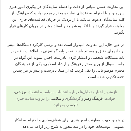
این معاونت ضمن سپاس از دقت و اهتمام نمایندگان در پیگیری امور هنری
سرزمین و با احترام به نقدهای نماینده محترم مردم بهار و کبودرآهنگ، از
کلیه نمایندگان دعوت می‌کند تا از نزدیک در جریان فعالیت‌های جاری این
معاونت قرار گیرند و با اتکا به شواهد و اسناد معتبر در جریان کارهای قرار
بگیرند.
در عین حال، این معاونت امیدوار است نقد و برسی کارکرد دستگاه‌ها مبتنی
بر داده‌های دقیق و مستند باشد، نه بر پایه گمانه‌زنی یا اطلاعات ناقص بر
پایه مشکلات شخصی و انتشار کردن نادرست اخبار، نمونه این گواه در
جلسه سوال از وزیر محترم فرهنگ و ارشاد اسلامی، یکی از نمایندگان
محترم موضوعاتی را نقل کردند که از مبنا، نادرست و پیش‌تر نیز چندین
دفعه تکذیب شده است.
تازه‌ترین اخبار و تحلیل‌ها درباره انتخابات، سیاست،
اقتصاد
،
ورزشی
،
حوادث،
فرهنگ وهنر
و گردشگری و
سلامتی
را در وب سایت خبری
دلچسب
بخوانید.
در همین جهت، معاونت امور هنری برای شفاف‌سازی و احترام به افکار
عمومی، توضیحات خود را در سه محور به شرح زیر اراعه می‌دهد: