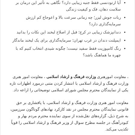
آیا ارتودنسی فقط جنبه زیبایی دارد؟ نگاهی به تأثیر این درمان بر
سلامت دهان، فک و کیفیت زندگی
ربات جوش لیزر؛ چه زمانی سرعت بالا و اعوجاج کم ارزش
سرمایه‌گذاری دارد؟
دندانپزشک زیبایی در کرج؛ قبل از اصلاح لبخند این نکات را بدانید
ایمپلنت دندان در غرب تهران؛ سرمایه‌گذاری برای یک لبخند ماندگار
رنگ کامپوزیت فقط سفید نیست؛ چگونه شیدی انتخاب کنیم که با
چهره ما هماهنگ باشد؟
، معاونت امورهنری
وزارت فرهنگ و ارشاد اسلامی
، معاونت امور هنری
وزارت فرهنگ و ارشاد اسلامی با انتشار کردن متنی درمورد اظهارات تازه
یکی از نمایندگان محترم مجلس شورای اسلامی توضیحاتی را اراعه داد.
معاونت امور هنری وزارت فرهنگ و ارشاد اسلامی، با پافشاری بر حق
قانونی نمایندگان محترم مجلس در نقد کارکرد نهادهای گوناگون سرزمین،
به شرح ذیل، گزاره‌های نقل‌شده از سوی نماینده محترم مردم بهار و
کبودرآهنگ در جلسه مطرح سوال از وزیر فرهنگ و ارشاد اسلامی را قویاً
تکذیب می‌کند.