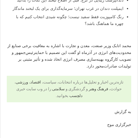
دندانپزشک زیبایی در کرج؛ قبل از اصلاح لبخند این نکات را بدانید
ایمپلنت دندان در غرب تهران؛ سرمایه‌گذاری برای یک لبخند ماندگار
رنگ کامپوزیت فقط سفید نیست؛ چگونه شیدی انتخاب کنیم که با
چهره ما هماهنگ باشد؟
محمد اتابک وزیر صنعت، معدن و تجارت با اشاره به معافیت برخی صنایع از
محدودیت‌های انرژی در آذرماه او گفت این تصمیم با حمایترئیس‌جمهور و
تصویب کارگروه بهینه‌سازی مصرف انرژی اتخاذ شده و تأثیر مثبتی بر
تولیدات صادرات‌محور دارد.
تازه‌ترین اخبار و تحلیل‌ها درباره انتخابات، سیاست،
اقتصاد
،
ورزشی
،
حوادث،
فرهنگ وهنر
و گردشگری و
سلامتی
را در وب سایت خبری
دلچسب
بخوانید.
به گزارش
خبرگزاری موج