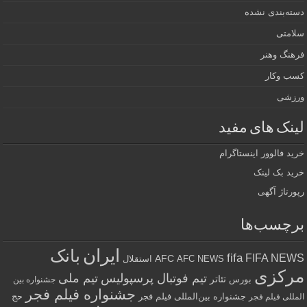
دسته‌بندی نشده
سلامتی
فرهنگ وهنر
کسب وکار
ورزشی
لینک های مفید
خرید فالوور اینستاگرام
خرید بک لینک
رپورتاژ آگهی
برچسب‌ها
ایران
بانک
fifa
FIFA NEWS
AFC
AFC NEWS
استقلال
مرکزی
تیم فوتبال پرسپولیس
تیم ملی
تئاتر
بورس
جشنواره بین
جشنواره فیلم فجر
جشنواره بین‌المللی فیلم فجر
حج
المللی فیلم فجر