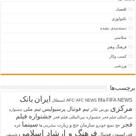
اقتصاد
تکنولوژی
دسته‌بندی نشده
سلامتی
فرهنگ وهنر
کسب وکار
ورزشی
برچسب‌ها
ایران
بانک
fifa
FIFA NEWS
AFC
AFC NEWS
استقلال
مرکزی
تیم فوتبال پرسپولیس
تیم ملی
تئاتر
بورس
جشنواره
جشنواره فیلم
جشنواره بین‌المللی فیلم فجر
بین المللی فیلم فجر
سینما
فجر
سازمان حج و زیارت
حج تمتع
خودرو
غزه
سلبریتی ها
فرهنگ و ارشاد اسلامی
فدراسیون فوتبال
فلسطین