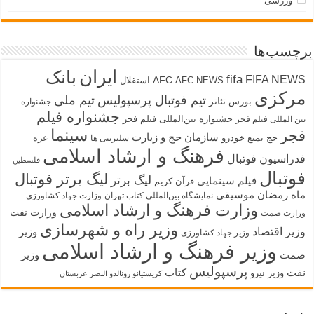
ورزشی
برچسب‌ها
ایران
بانک
fifa
FIFA NEWS
AFC
AFC NEWS
استقلال
مرکزی
تیم فوتبال پرسپولیس
تیم ملی
تئاتر
بورس
جشنواره
جشنواره فیلم
جشنواره بین‌المللی فیلم فجر
بین المللی فیلم فجر
سینما
فجر
سازمان حج و زیارت
حج تمتع
خودرو
غزه
سلبریتی ها
فرهنگ و ارشاد اسلامی
فدراسیون فوتبال
فلسطین
فوتبال
لیگ برتر فوتبال
لیگ برتر
فیلم سینمایی
قرآن کریم
ماه رمضان
موسیقی
نمایشگاه بین‌المللی کتاب تهران
وزارت جهاد کشاورزی
وزارت فرهنگ و ارشاد اسلامی
وزارت نفت
وزارت صمت
وزیر راه و شهرسازی
وزیر اقتصاد
وزیر
وزیر جهاد کشاورزی
وزیر فرهنگ و ارشاد اسلامی
صمت
وزیر
پرسپولیس
نفت
کتاب
وزیر نیرو
کریستیانو رونالدو النصر عربستان