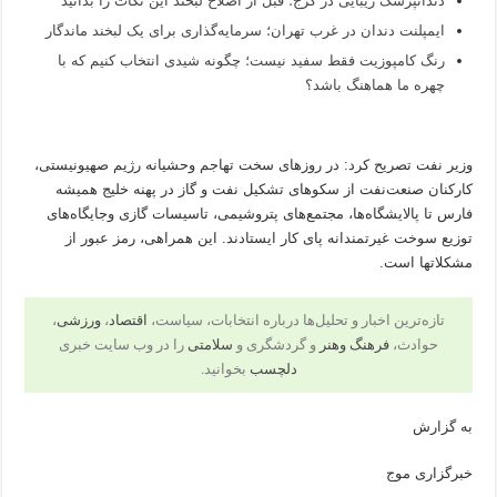
دندانپزشک زیبایی در کرج؛ قبل از اصلاح لبخند این نکات را بدانید
ایمپلنت دندان در غرب تهران؛ سرمایه‌گذاری برای یک لبخند ماندگار
رنگ کامپوزیت فقط سفید نیست؛ چگونه شیدی انتخاب کنیم که با
چهره ما هماهنگ باشد؟
وزیر نفت تصریح کرد: در روزهای سخت تهاجم وحشیانه رژیم صهیونیستی،
کارکنان صنعت‌نفت از سکوهای تشکیل نفت و گاز در پهنه خلیج همیشه
فارس تا پالایشگاه‌ها، مجتمع‌های پتروشیمی، تاسیسات گازی وجایگاه‌های
توزیع سوخت غیرتمندانه پای کار ایستادند. این همراهی، رمز عبور از
مشکلاتها است.
تازه‌ترین اخبار و تحلیل‌ها درباره انتخابات، سیاست،
اقتصاد
،
ورزشی
،
حوادث،
فرهنگ وهنر
و گردشگری و
سلامتی
را در وب سایت خبری
دلچسب
بخوانید.
به گزارش
خبرگزاری موج