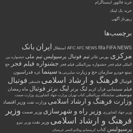
خرید فالوور اینستاگرام
خرید بک لینک
رپورتاژ آگهی
برچسب‌ها
ایران
بانک
fifa
FIFA NEWS
AFC
AFC NEWS
استقلال
مرکزی
تیم فوتبال پرسپولیس
تیم ملی
تئاتر
بورس
جشنواره بین
جشنواره فیلم فجر
جشنواره بین‌المللی فیلم فجر
حج
المللی فیلم فجر
سینما
فدراسیون
سازمان حج و زیارت
تمتع
خودرو
غزه
سلبریتی ها
فرهنگ و ارشاد اسلامی
فوتبال
فوتبال
فلسطین
لیگ برتر فوتبال
لیگ برتر
فیلم سینمایی
ماه رمضان
قرآن کریم
موسیقی
نمایشگاه بین‌المللی کتاب تهران
وزارت جهاد کشاورزی
وزارت صمت
وزارت فرهنگ و ارشاد اسلامی
وزیر اقتصاد
وزارت نفت
وزیر
وزیر راه و شهرسازی
وزیر صمت
وزیر جهاد کشاورزی
فرهنگ و ارشاد اسلامی
وزیر نفت
وزیر نیرو
پرسپولیس
کتاب
کریستیانو رونالدو النصر عربستان