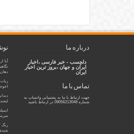
درباره ما
نوش
آیا ا
دلچسب - خبر فارسی ،اخبار
نگاهی
ایران و جهان ،بروز ترین اخبار
ایران
دهان،
ربات 
تماس با ما
اعوجا
دندان
جهت ارتباط با ما به پشتیبانی واتساپ به
لبخند 
شماره 09056213048 در ارتباط باشید
ایمپل
سرمای
رنگ ک
شیدی 