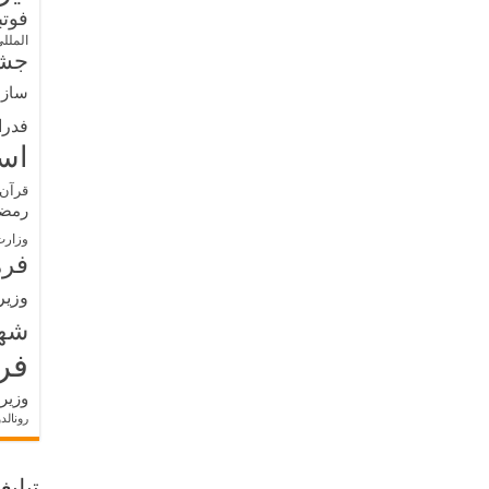
فوت
الملل
جشن
سازم
فدرا
اس
قرآن 
رمض
وزارت
فره
وزیر
شه
فر
وزیر
رونالد