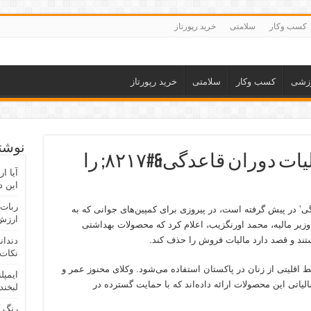
کسب وکار
سلامتی
خرید رپورتاز
زشی
کسب وکار
سلامتی
خرید رپورتاز
نوشته
پاکستان لغو &#۸۲۱۶;مالیات دوران قاعدگی&#۸۲۱۷; را
آیا ا
این د
ربات 
دگی’ در پیش گرفته است، در پیروزی برای کمپین‌های جوانی که به
ارزش 
. وزیر مالیه، محمد اورنگزیب، اعلام کرد که محصولات بهداشتی
د و قصد دارد مالیات فروش را حذف کند.
دندان
نکات 
 اقلیتی از زنان در پاکستان استفاده می‌شود. وکلای محنوز عمر و
ایمپل
یاتی این محصولات ارائه داده‌اند که با حمایت گسترده در
لبخند
رنگ 