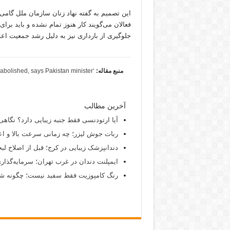
این تصمیم به گفته نهاد زنان سازمان ملل گامی
فعالان می‌گویند کار هنوز تمام نشده و باید برا
جلوگیری از بارداری نیز به دلیل رشد جمعیت اعل
منبع مقاله:
‘Period tax’ on sanitary products to be abolished, says Pakistan minister
آخرین مطالب
آیا ارتودنسی فقط جنبه زیبایی دارد؟ نگاهی
ربات جوش لیزر؛ چه زمانی سرعت بالا و اع
دندانپزشک زیبایی در کرج؛ قبل از اصلاح لبخن
ایمپلنت دندان در غرب تهران؛ سرمایه‌گذاری
رنگ کامپوزیت فقط سفید نیست؛ چگونه شید