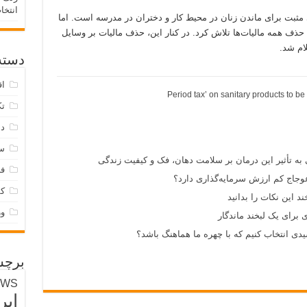
انتخا
 مثبت برای ماندن زنان در محیط کار و دختران در مدرسه است. اما
ی حذف همه مالیات‌ها تلاش کرد. در کنار این، حذف مالیات بر وسایل
ام شد.
دسته‌
اق
تک
دس
س
 به تأثیر این درمان بر سلامت دهان، فک و کیفیت زندگی
فر
وجاج کم ارزش سرمایه‌گذاری دارد؟
ک
د این نکات را بدانید
و
 برای یک لبخند ماندگار
ی انتخاب کنیم که با چهره ما هماهنگ باشد؟
برچس
EWS
ایر