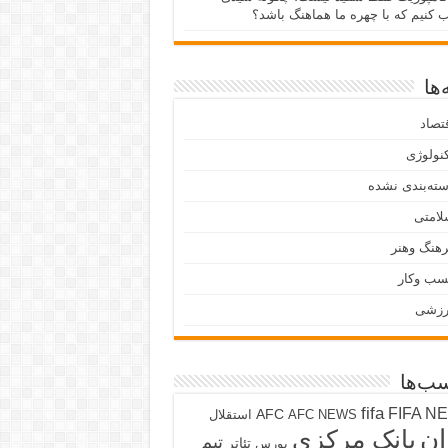
ب کنیم که با چهره ما هماهنگ باشد؟
ها
تصاد
نولوژی
ته‌بندی نشده
لامتی
هنگ وهنر
سب وکار
رزشی
ب‌ها
fifa
FIFA N
AFC
AFC NEWS
استقلال
ان
بانک مرکزی
تیم
تئاتر
بورس