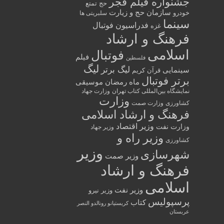
جشنواره فیلم فجر
حج تمتع
سازمان حج و زیارت
خودرو
سلبریتی ها
سینما
فدراسیون فوتبال
غزه
فرهنگ و ارشاد
اسلامی
فوتبال
فیلم
فلسطین
لیگ
لیگ برتر
سینمایی
قرآن کریم
برتر فوتبال
ماه رمضان
موسیقی
نمایشگاه بین‌المللی کتاب تهران
وزارت جهاد
وزارت
کشاورزی
وزارت صمت
فرهنگ و ارشاد اسلامی
وزیر اقتصاد
وزارت نفت
وزیر جهاد
وزیر راه و
کشاورزی
وزیر
شهرسازی
وزیر صمت
فرهنگ و ارشاد
اسلامی
وزیر نفت
وزیر نیرو
پرسپولیس
کتاب
کریستیانو رونالدو النصر
عربستان