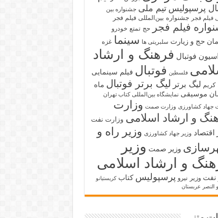
بال پرسپولیس
تیم ملی
جشنواره بین
جشنواره بین‌المللی فیلم فجر
ی فیلم فجر
واره فیلم فجر
حج تمتع
خودرو
سینما
ان حج و زیارت
غزه
سلبریتی ها
فرهنگ و ارشاد
سیون فوتبال
لامی
فوتبال
فیلم سینمایی
فلسطین
لیگ برتر فوتبال
لیگ برتر
ماه
کریم
ان
موسیقی
نمایشگاه بین‌المللی کتاب تهران
وزارت
 جهاد کشاورزی
وزارت صمت
نگ و ارشاد اسلامی
وزارت نفت
وزیر راه و
 اقتصاد
وزیر جهاد کشاورزی
وزیر
رسازی
وزیر صمت
هنگ و ارشاد اسلامی
پرسپولیس
 نفت
کتاب
وزیر نیرو
کریستیانو
و النصر عربستان