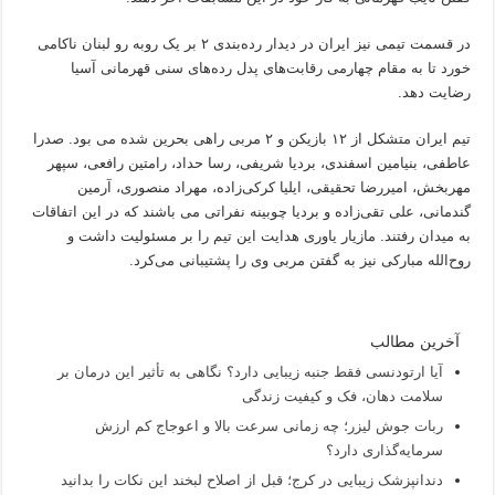
در قسمت تیمی نیز ایران در دیدار رده‌بندی ۲ بر یک روبه رو لبنان ناکامی
خورد تا به مقام چهارمی رقابت‌های پدل رده‌های سنی قهرمانی آسیا
رضایت دهد.
تیم ایران متشکل از ۱۲ بازیکن و ۲ مربی راهی بحرین شده می بود. صدرا
عاطفی، بنیامین اسفندی، بردیا شریفی، رسا حداد، رامتین رافعی،‌ سپهر
مهربخش، امیررضا تحقیقی،‌ ایلیا کرکی‌زاده، مهراد منصوری، آرمین
گندمانی، علی تقی‌زاده و بردیا چوبینه نفراتی می باشند که در این اتفاقات
به میدان رفتند. مازیار یاوری هدایت این تیم را بر مسئولیت داشت و
روح‌الله مبارکی نیز به گفتن مربی وی را پشتیبانی می‌کرد.
آخرین مطالب
آیا ارتودنسی فقط جنبه زیبایی دارد؟ نگاهی به تأثیر این درمان بر
سلامت دهان، فک و کیفیت زندگی
ربات جوش لیزر؛ چه زمانی سرعت بالا و اعوجاج کم ارزش
سرمایه‌گذاری دارد؟
دندانپزشک زیبایی در کرج؛ قبل از اصلاح لبخند این نکات را بدانید