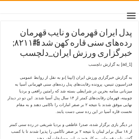
پدل ایران قهرمان و نایب قهرمان
رده‌های سنی قاره کهن شد &#۸۲۱۱;
خبرگزاری ورزش ایران_دلچسب
[ad_1] به گزارش
دلچسب
به گزارش خبرگزاری ورزش ایران (ایپنا )،و به نقل از روابط عمومی
فدراسیون تنیس، پرونده رقابت‌های پدل رده‌های سنی قهرمانی آسیا به
میزبانی منامه بحرین در شرایطی بسته شد که رامتین رافعی و بردیا
چوبینه، قهرمان رقابت‌های کمتر از ۱۴ سال پدل آسیا شدند. این دو در دیدار
نهایی موفق شدند با نتیجه ۲ بر صفر امارات را ناکامی دهند و به مقام
نخست قاره آسیا در این رده سنی دست یابند.
در دیگر بازی برگزار شده، صدرا عاطفی و بردیا شریفی در رده سنی کمتر
از ۱۸ سال برابر لبنان با نتیجه ۲ بر صفر ناکامی را پذیرا شدند تا با کسب
گفتن نایب قهرمانی به کار خود در این مسابقات آخر دهند.