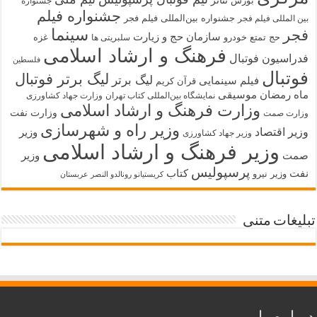
تئاتر
بورس
جشنواره
جشنواره فیلم
جشنواره بین‌المللی فیلم فجر
بین المللی فیلم فجر
سینما
فجر
سازمان حج و زیارت
حج تمتع
خودرو
غزه
سلبریتی ها
فرهنگ و ارشاد اسلامی
فدراسیون فوتبال
فلسطین
فوتبال
لیگ برتر فوتبال
لیگ برتر
فیلم سینمایی
قرآن کریم
ماه رمضان
موسیقی
نمایشگاه بین‌المللی کتاب تهران
وزارت جهاد کشاورزی
وزارت فرهنگ و ارشاد اسلامی
وزارت نفت
وزارت صمت
وزیر راه و شهرسازی
وزیر اقتصاد
وزیر
وزیر جهاد کشاورزی
وزیر فرهنگ و ارشاد اسلامی
صمت
وزیر
پرسپولیس
نفت
کتاب
وزیر نیرو
کریستیانو رونالدو النصر عربستان
تبلیغات متنی